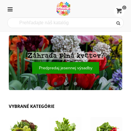
0
Záhrada plná kvetov?
Predpredaj jesennej výsadby
VYBRANÉ KATEGÓRIE