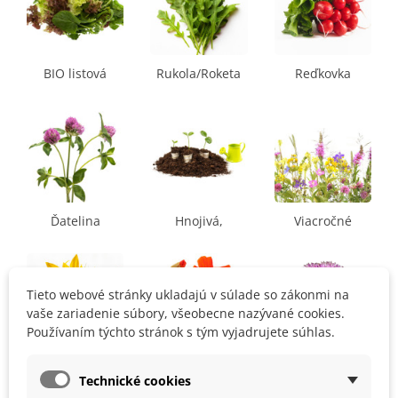
BIO listová
Rukola/Roketa
Reďkovka
zelenina
Ďatelina
Hnojivá,
Viacročné
stimulátory
zmesi
Tieto webové stránky ukladajú v súlade so zákonmi na
vaše zariadenie súbory, všeobecne nazývané cookies.
Používaním týchto stránok s tým vyjadrujete súhlas.
Letničky
Kapucínka
Okrasný
Technické cookies
cesnak