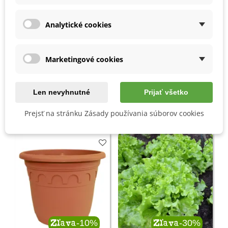
Analytické cookies
Marketingové cookies
Hyacint
Frézia
Trávniky,
trávne zmesi
Len nevyhnutné
Prijať všetko
Prejsť na stránku Zásady používania súborov cookies
ŠPECIÁLNE PONUKY
-10%
-30%
Zľava
Zľava