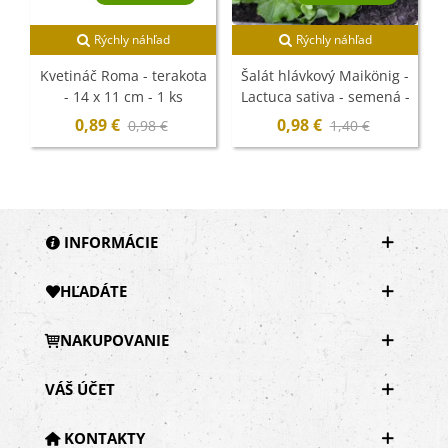
Rýchly náhľad
Rýchly náhľad
Kvetináč Roma - terakota
Šalát hlávkový Maikönig -
- 14 x 11 cm - 1 ks
Lactuca sativa - semená -
800 ks
0,89 €
0,98 €
0,98 €
1,40 €
INFORMÁCIE
HĽADÁTE
NAKUPOVANIE
VÁŠ ÚČET
KONTAKTY