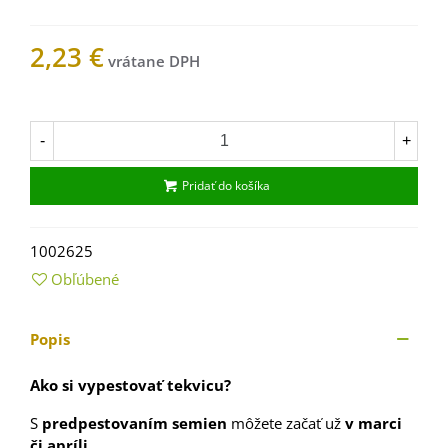
2,23 €
Na sklade
-
+
Pridať do košíka
1002625
Obľúbené
Popis
Ako si vypestovať tekvicu?
S
predpestovaním semien
môžete začať už
v marci
či apríli.