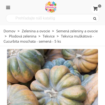
0
Domov
>
Zelenina a ovocie
>
Semená zeleniny a ovocie
>
Plodová zelenina
>
Tekvice
>
Tekvica muškátová -
Cucurbita moschata - semená - 5 ks