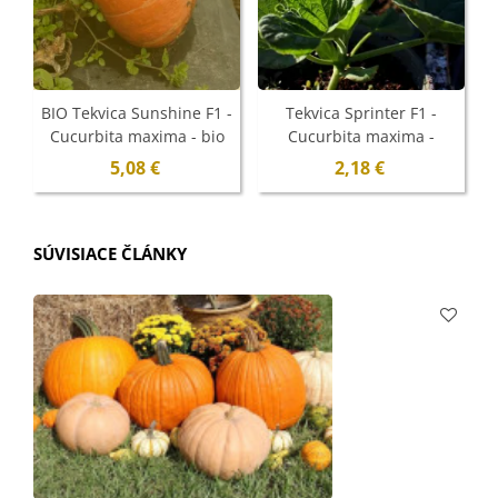
BIO Tekvica Sunshine F1 -
Tekvica Sprinter F1 -
Cucurbita maxima - bio
Cucurbita maxima -
semená - 6 ks
semená - 12 ks
5,08 €
2,18 €
SÚVISIACE ČLÁNKY
Č