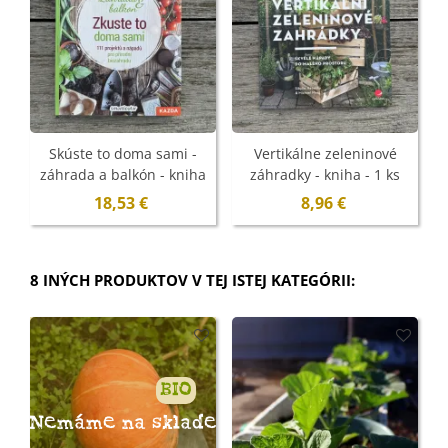
Skúste to doma sami -
Vertikálne zeleninové
záhrada a balkón - kniha
záhradky - kniha - 1 ks
- 1 ks
18,53 €
8,96 €
8 INÝCH PRODUKTOV V TEJ ISTEJ KATEGÓRII:
BIO
Nemáme na sklade