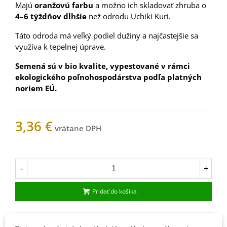
Majú
oranžovú farbu
a možno ich skladovať zhruba o
4–6 týždňov
dlhšie
než odrodu Uchiki Kuri.
Táto odroda má veľký podiel dužiny a najčastejšie sa
využíva k tepelnej úprave.
Semená sú v bio kvalite, vypestované v rámci
ekologického poľnohospodárstva podľa platných
noriem EÚ.
3,36 €
Na sklade
-
+
Pridať do košíka
1004014