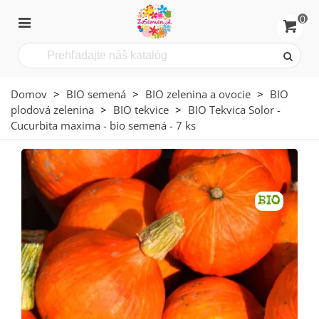
0
Domov
>
BIO semená
>
BIO zelenina a ovocie
>
BIO
plodová zelenina
>
BIO tekvice
>
BIO Tekvica Solor -
Cucurbita maxima - bio semená - 7 ks
BIO