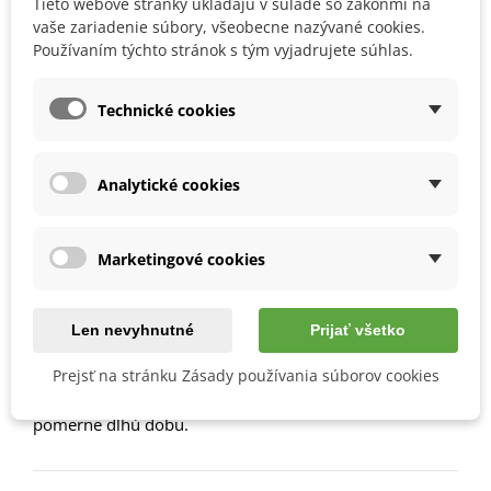
Tieto webové stránky ukladajú v súlade so zákonmi na
Obľúbené
vaše zariadenie súbory, všeobecne nazývané cookies.
Používaním týchto stránok s tým vyjadrujete súhlas.
Popis
Technické cookies
Ako si vypestovať tekvicu?
Od marca do apríla
je možné semená predpestovať.
Analytické cookies
Priame výsevy sa vykonávajú
v máji.
Spôn by mal byť
100 x 100 cm
.
Stanovisko volíme
slnečné.
Marketingové cookies
Pôda by mala byť
hlinitá, výživná
a je vhodné na zimu
zapraviť kompost alebo hnoj.
Pôdu je vhodné udržiavať stále
mierne vlhkú
–
Len nevyhnutné
Prijať všetko
zálievka miernejšia a častejšia.
Vhodné je prihnojovať hnojivami či kompostom.
Prejsť na stránku Zásady používania súborov cookies
Tekvice možno
uchovávať na chladnom mieste
pomerne dlhú dobu.