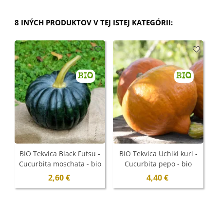
8 INÝCH PRODUKTOV V TEJ ISTEJ KATEGÓRII:
BIO
BIO
N
BIO Tekvica Black Futsu -
BIO Tekvica Uchiki kuri -
Cucurbita moschata - bio
Cucurbita pepo - bio
semená - 7 ks
semená - 5 ks
2,60 €
4,40 €