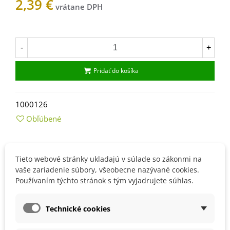
2,39 €
Na sklade
-
+
Pridať do košíka
1000126
Obľúbené
Popis
Tieto webové stránky ukladajú v súlade so zákonmi na
vaše zariadenie súbory, všeobecne nazývané cookies.
Ako si
vypestovať
rastlinu
Carludovia
palma
zo
Používaním týchto stránok s tým vyjadrujete súhlas.
semien
:
Palma
nie je
náročná
,
má rada
polotieň
.
Technické cookies
Semená
je
potre
ba
po
nákupe
najskôr
máčať
až
päť
dní
v
teplej
vode
.