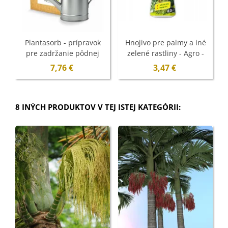
Plantasorb - prípravok
Hnojivo pre palmy a iné
pre zadržanie pôdnej
zelené rastliny - Agro -
vlhkosti - Symbiom - 750
500 ml
7,76 €
3,47 €
g
8 INÝCH PRODUKTOV V TEJ ISTEJ KATEGÓRII: