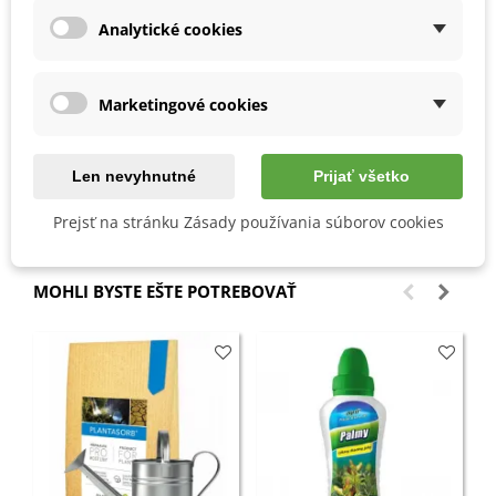
Každý
deň
vodu
meníme
.
Analytické cookies
Potom
semienka
môžeme buď
jemne
zasadiť
do
sadbovacích
tabliet
,
alebo
do
dobre
priepustného
substrátu
.
Marketingové cookies
Klíčky
vyžadujú
izbovú
teplotu.
Len nevyhnutné
Prijať všetko
Detaily produktu
Prejsť na stránku Zásady používania súborov cookies
MOHLI BYSTE EŠTE POTREBOVAŤ