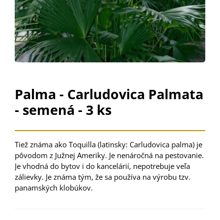
Palma - Carludovica Palmata
- semená - 3 ks
Tiež známa
ako
Toquilla
(
latinsky
:
Carludovica
palma
)
je
pôvodom z Južnej
Ameriky
.
Je
nenáročná
na
pestovanie
.
Je
vhodná do
bytov
i
do
kancelárií
,
nepotrebuje veľa
zálievky
.
Je
známa tým
,
že
sa p
oužíva
na
výrobu tzv.
panamských
klobúkov.