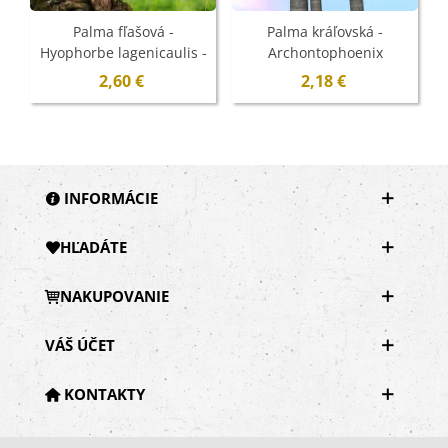
Palma fľašová -
Palma kráľovská -
Hyophorbe lagenicaulis -
Archontophoenix
semená - 3 ks
cunninghamiana -
2,60 €
2,18 €
semená - 3 ks
INFORMÁCIE
HĽADÁTE
NAKUPOVANIE
VÁŠ ÚČET
KONTAKTY