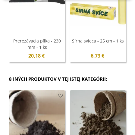
Prerezávacia pílka - 230
Sírna svieca - 25 cm - 1 ks
mm - 1 ks
a
20,18 €
6,73 €
8 INÝCH PRODUKTOV V TEJ ISTEJ KATEGÓRII: