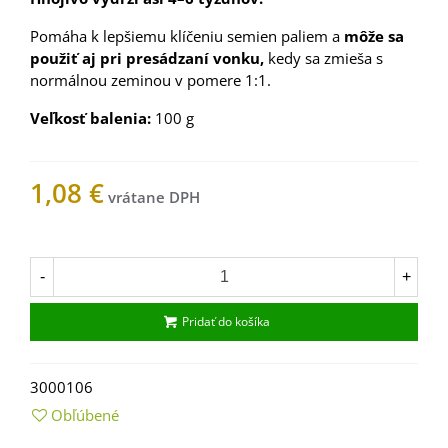
Pomáha k lepšiemu klíčeniu semien paliem a
môže sa
použiť aj pri presádzaní vonku,
kedy sa zmieša s
normálnou zeminou v pomere 1:1.
Veľkosť balenia:
100 g
1,08 €
Na sklade
-
+
Pridať do košíka
3000106
Obľúbené