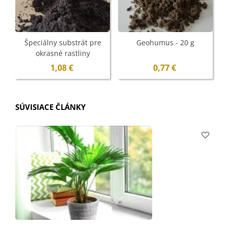
Špeciálny substrát pre
Geohumus - 20 g
okrasné rastliny
pestované zo semien -
1,08 €
0,77 €
100 g
SÚVISIACE ČLÁNKY