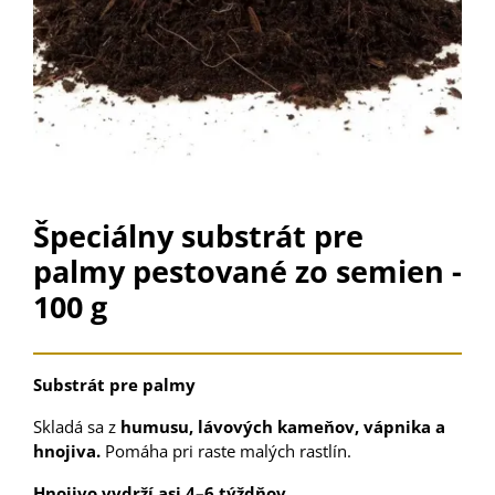
Špeciálny substrát pre
palmy pestované zo semien -
100 g
Substrát pre palmy
Skladá sa z
humusu, lávových kameňov, vápnika a
hnojiva.
Pomáha pri raste malých rastlín.
Hnojivo vydrží asi 4–6 týždňov.