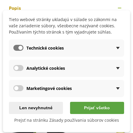
Popis
Tieto webové stránky ukladajú v súlade so zákonmi na
Hodnota pH: 5,8
vaše zariadenie súbory, všeobecne nazývané cookies.
Používaním týchto stránok s tým vyjadrujete súhlas.
Zloženie substrátu: Vápnik, Humus, Dusík 280 mg/l,
Fosfát 350 mg/l, Draslík 520 mg/l, Horčík 160 mg/l,
NaCl 2 g/l
Technické cookies
Detaily produktu
Analytické cookies
Marketingové cookies
MOHLI BYSTE EŠTE POTREBOVAŤ
Len nevyhnutné
Prijať všetko
Prejsť na stránku Zásady používania súborov cookies