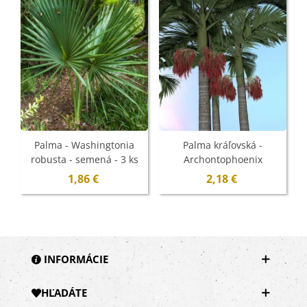
Palma - Washingtonia
Palma kráľovská -
robusta - semená - 3 ks
Archontophoenix
cunninghamiana -
1,86 €
2,18 €
semená - 3 ks
INFORMÁCIE
HĽADÁTE