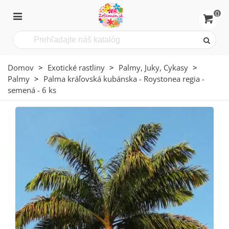
0
Domov
>
Exotické rastliny
>
Palmy, Juky, Cykasy
>
Palmy
>
Palma kráľovská kubánska - Roystonea regia -
semená - 6 ks