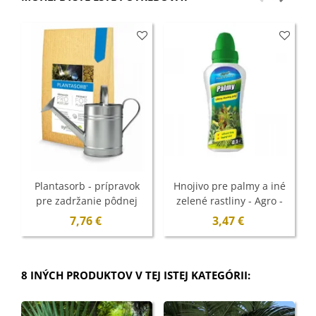
Plantasorb - prípravok
Hnojivo pre palmy a iné
pre zadržanie pôdnej
zelené rastliny - Agro -
vlhkosti - Symbiom - 750
500 ml
7,76 €
3,47 €
g
8 INÝCH PRODUKTOV V TEJ ISTEJ KATEGÓRII: