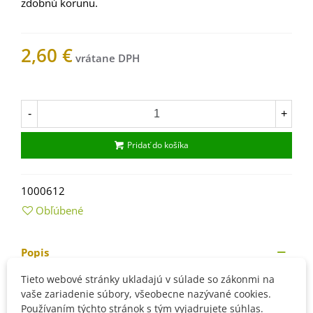
zdobnú
korunu.
2,60 €
Na sklade
-
+
Pridať do košíka
1000612
Obľúbené
Popis
Tieto webové stránky ukladajú v súlade so zákonmi na
Návod
na
pestovanie
Palmy
kráľovskej
kubánskej
:
vaše zariadenie súbory, všeobecne nazývané cookies.
Používaním týchto stránok s tým vyjadrujete súhlas.
Rovnako ako
pri
pestovaní
mnohých
ďalších
paliem