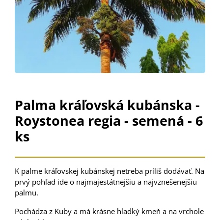
Palma kráľovská kubánska -
Roystonea regia - semená - 6
ks
K
palme
kráľovskej
kubánskej
netreba príliš
dodávať
.
Na
prvý
pohľad
ide
o
najmajestátnejšiu
a
najvznešenejšiu
palmu
.
Pochádza z
K
uby
a
má
krásne hladký
kmeň
a
na
vrchole