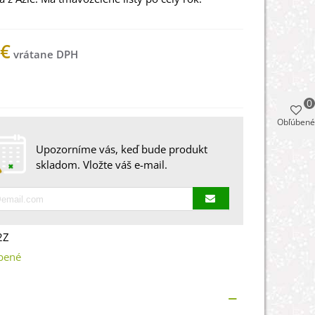
 €
 na sklade
0
Obľúbené
Upozorníme vás, keď bude produkt
skladom. Vložte váš e-mail.
2Z
bené