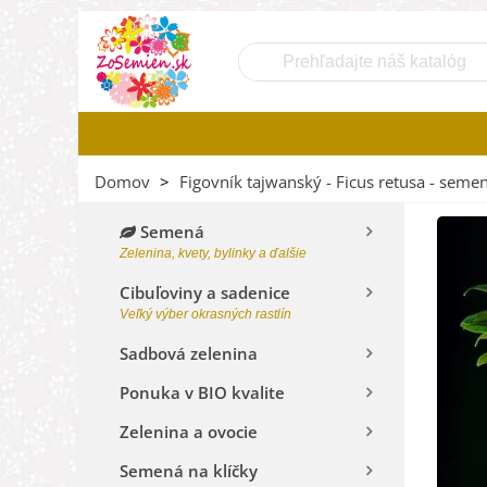
Domov
>
Figovník tajwanský - Ficus retusa - semen
Semená
Zelenina, kvety, bylinky a ďalšie
Cibuľoviny a sadenice
Veľký výber okrasných rastlín
Sadbová zelenina
Ponuka v BIO kvalite
Zelenina a ovocie
Semená na klíčky