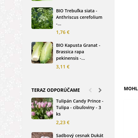
2,5
BIO Trebuľka siata -
Anthriscus cerefolium
BIO
-...
Ste
bio.
1,76 €
3,8
BIO Kapusta Granat -
Brassica rapa
BIO
pekinensis -...
Net
3,11 €
2,0
MOHLI
TERAZ ODPORÚČAME
Tulipán Candy Prince -
Ďat
Tulipa - cibuľoviny - 3
Tri
ks
-...
2,23 €
1,2
Sadbový cesnak Dukát
Fréz