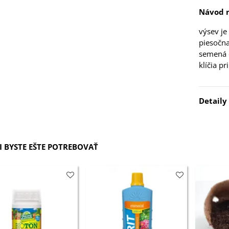
5 €
Návod n
 Stévia sladká -
výsev je
via rebaudiana -
piesočna
..
semená 
3 €
klíčia p
 Čakanka hlávková
tuno - Cichorium...
Detaily
7 €
 BYSTE EŠTE POTREBOVAŤ
elina zvrátená -
folium resupinatum
4 €
ia ružová - Freesia -