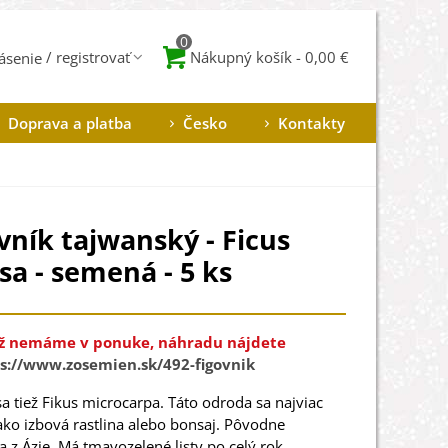
0
Nákupný košík
-
0,00 €
lásenie
Doprava a platba
Česko
Kontakty
vník tajwanský - Ficus
sa - semená - 5 ks
ž nemáme v ponuke, náhradu nájdete
s://www.zosemien.sk/492-figovnik
sa
tiež
Fikus
microcarpa
.
Táto
odroda
sa
najviac
ako
izbová
rastlina
alebo
bonsaj
.
Pôvodne
a
z
Ázie
.
Má
tmavo
zelené
listy po
celý rok
.