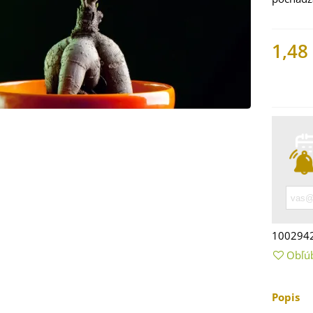
1,48
Nemáme
 Mangold dúhový -
 vulgaris - bio
ená...
100294
9 €
Obľú
 Bazalka pravá
vená - Ocimum
Popis
licum -...