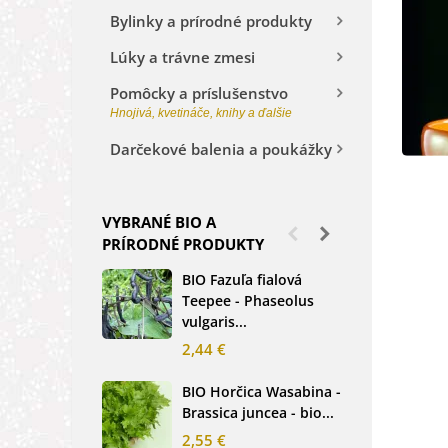
Bylinky a prírodné produkty
Lúky a trávne zmesi
Pomôcky a príslušenstvo
Hnojivá, kvetináče, knihy a ďalšie
Darčekové balenia a poukážky
VYBRANÉ BIO A
PRÍRODNÉ PRODUKTY
BIO Fazuľa fialová
BIO
Teepee - Phaseolus
Beta
vulgaris...
sem
2,44 €
2,3
BIO Horčica Wasabina -
BIO
Brassica juncea - bio...
čer
basi
2,55 €