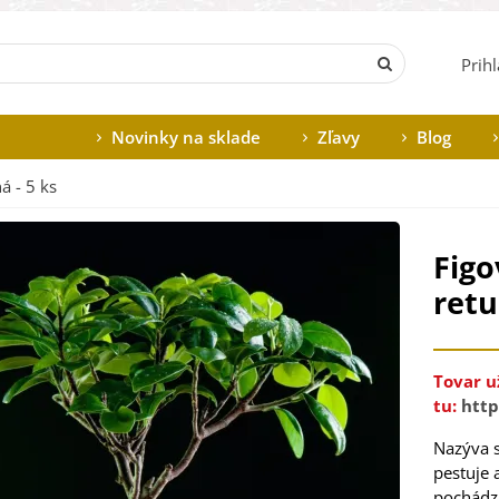
Prih
Novinky na sklade
Zľavy
Blog
á - 5 ks
Figo
retu
Tovar u
tu:
http
Nazýva
pestuje
pochádz