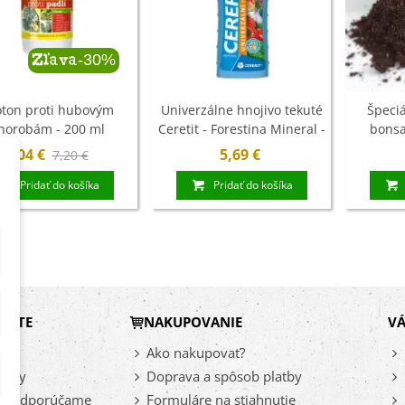
ľoviny - 3 ks
7 €
-30%
Zľava
xínia Mont Blanc -
ningia - cibuľoviny
oton proti hubovým
Univerzálne hnojivo tekuté
Špeciá
horobám - 200 ml
Ceretit - Forestina Mineral -
bonsa
4 €
1 l
se
5,04 €
5,69 €
7,20 €
ábudka alpínska
Pridať do košíka
Pridať do košíka
rá - Myosotis
stris -...
9 €
DÁTE
NAKUPOVANIE
VÁ
vy
Ako nakupovať?
inky
Doprava a spôsob platby
az odporúčame
Formuláre na stiahnutie