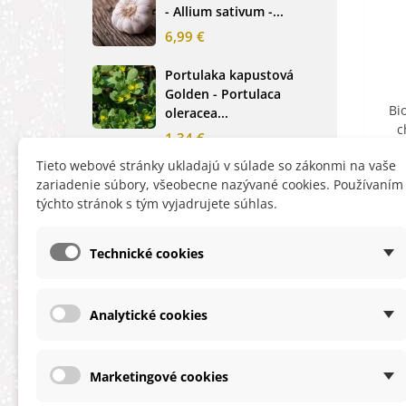
- Allium sativum -...
cibu
6,99 €
2,0
Portulaka kapustová
Glo
Golden - Portulaca
Sin
Bi
oleracea...
-...
c
1,34 €
2,6
Tieto webové stránky ukladajú v súlade so zákonmi na vaše
Rukola siata Viktoria -
Nez
zariadenie súbory, všeobecne nazývané cookies. Používaním
Eruca vesicaria -...
mod
týchto stránok s tým vyjadrujete súhlas.
alpe
1,40 €
1,2
Technické cookies
Analytické cookies
INFORMÁCIE
HĽA
Obchodné podmienky
Zľa
Marketingové cookies
Ochrana osobných údajov
Nov
O cookies
Ter