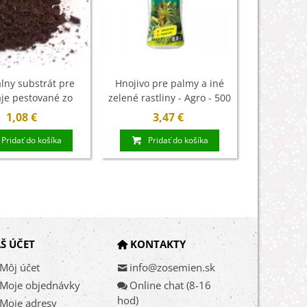
lny substrát pre
Hnojivo pre palmy a iné
Špeciálny
je pestované zo
zelené rastliny - Agro - 500
palmy pest
mien - 100 g
ml
-
1,08 €
3,47 €
1
Pridať do košíka
Pridať do košíka
Pri
Š ÚČET
KONTAKTY
Môj účet
info@zosemien.sk
Moje objednávky
Online chat (8-16
hod)
Moje adresy