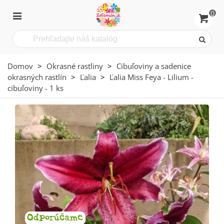
0
Domov
>
Okrasné rastliny
>
Cibuľoviny a sadenice
okrasných rastlín
>
Ľalia
>
Ľalia Miss Feya - Lilium -
cibuľoviny - 1 ks
Odporúčame