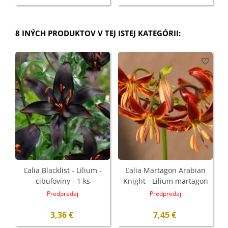
8 INÝCH PRODUKTOV V TEJ ISTEJ KATEGÓRII:
Ľalia Blacklist - Lilium -
Ľalia Martagon Arabian
cibuľoviny - 1 ks
Knight - Lilium martagon
- cibuľoviny - 1 ks
Predpredaj
Predpredaj
3,36 €
7,45 €