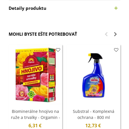
Detaily produktu
MOHLI BYSTE EŠTE POTREBOVAŤ
Biominerálne hnojivo na
Substral - Komplexná
ruže a trvalky - Orgamin -
ochrana - 800 ml
1 kg
6,31 €
12,73 €