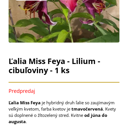
Ľalia Miss Feya - Lilium -
cibuľoviny - 1 ks
Predpredaj
Ľalia Miss Feya
je hybridný druh ľalie so zaujímavým
veľkým kvetom, farba kvetov je
tmavočervená
. Kvety
sú doplnené o žltozelený stred. Kvitne
od júna do
augusta
.