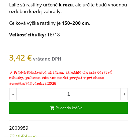
Ľalie sú rastliny určené
k rezu
, ale určite budú vhodnou
ozdobou každej záhrady.
Celková výška rastliny je
150–200 cm
.
Veľkosť cibuľky:
16/18
3,42 €
Predobjednávajte už teraz, akonáhle dorazia čerstvé
cibuľky, pošleme Vám ich medzi prvými v priebehu
augusta/septembra 2026
-
+
Pridať do košíka
2000959
Obľúbené