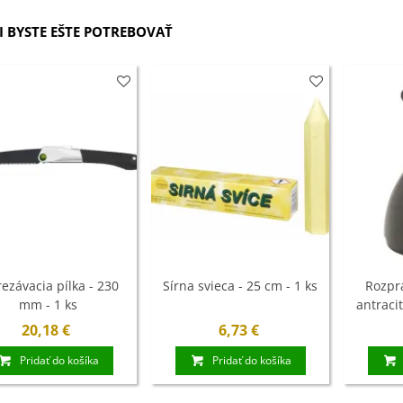
ľoviny - 3 ks
 BYSTE EŠTE POTREBOVAŤ
7 €
xínia Mont Blanc -
ningia - cibuľoviny
4 €
ábudka alpínska
rá - Myosotis
stris -...
9 €
rezávacia pílka - 230
Sírna svieca - 25 cm - 1 ks
Rozpr
mm - 1 ks
antracit
20,18 €
6,73 €
Pridať do košíka
Pridať do košíka