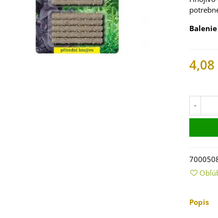
potrebné
Balenie
4,08
Na skl
-
 Mangold dúhový -
 vulgaris - bio
ená...
700050
9 €
Obľú
 Bazalka pravá
vená - Ocimum
Popis
licum -...