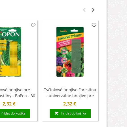
kové hnojivo pre
Tyčinkové hnojivo Forestina
Tyčinkov
astliny - BoPon - 30
- univerzálne hnojivo pre
izbové a ba
ks
izbové rastliny - 30 ks
- Nohel G
2,32 €
2,32 €
1
Pridať do košíka
Pridať do košíka
Pri