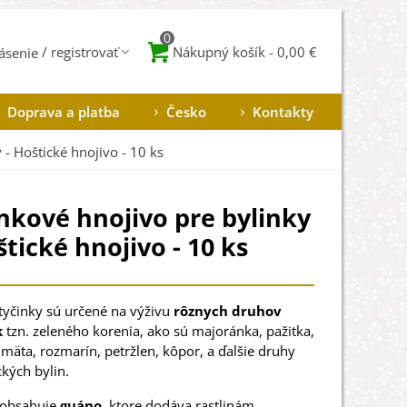
0
Nákupný košík
-
0,00 €
lásenie
Doprava a platba
Česko
Kontakty
 - Hoštické hnojivo - 10 ks
nkové hnojivo pre bylinky
štické hnojivo - 10 ks
tyčinky sú určené na výživu
rôznych druhov
k
tzn. zeleného korenia, ako sú majoránka, pažitka,
 mäta, rozmarín, petržlen, kôpor, a ďalšie druhy
kých bylin.
 obsahuje
guáno
, ktore dodáva rastlinám