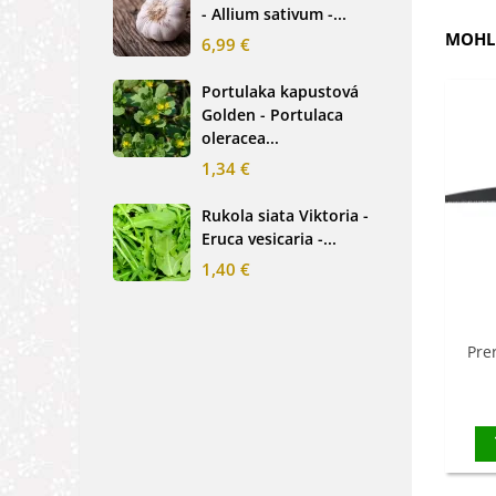
- Allium sativum -...
cibu
MOHLI
6,99 €
2,0
Portulaka kapustová
Glo
Golden - Portulaca
Sin
oleracea...
-...
1,34 €
2,6
Rukola siata Viktoria -
Nez
Eruca vesicaria -...
mod
alpe
1,40 €
1,2
Pre