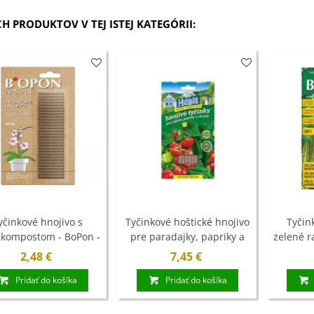
CH PRODUKTOV V TEJ ISTEJ KATEGÓRII:
yčinkové hnojivo s
Tyčinkové hoštické hnojivo
Tyčin
ikompostom - BoPon -
pre paradajky, papriky a
zelené r
30 ks
uhorky - 20 ks
2,48 €
7,45 €
Pridať do košíka
Pridať do košíka