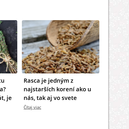
cu
Rasca je jedným z
a?
najstarších korení ako u
t, je
nás, tak aj vo svete
Čítaj viac