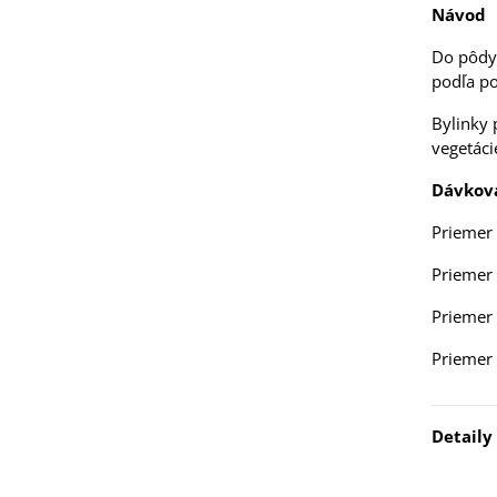
5 €
Návod
Do pôdy 
 Stévia sladká -
podľa po
via rebaudiana -
..
Bylinky
3 €
vegetáci
 Čakanka hlávková
Dávkov
tuno - Cichorium...
Priemer 
7 €
Priemer 
Priemer 
Priemer 
elina zvrátená -
folium resupinatum
Detaily
4 €
ia ružová - Freesia -