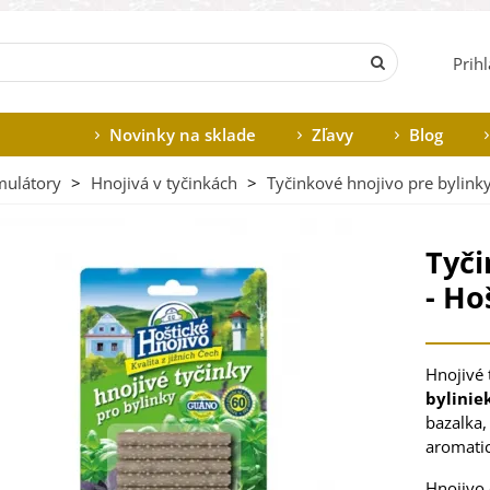
Prih
Novinky na sklade
Zľavy
Blog
mulátory
>
Hnojivá v tyčinkách
>
Tyčinkové hnojivo pre bylinky
Tyči
- Ho
Hnojivé 
bylinie
bazalka,
aromatic
Hnojivo