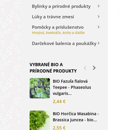
Bylinky a prírodné produkty
Lúky a trávne zmesi
Pomôcky a príslušenstvo
Hnojivá, kvetináče, knihy a ďalšie
Darčekové balenia a poukážky
VYBRANÉ BIO A
PRÍRODNÉ PRODUKTY
BIO Fazuľa fialová
BIO
Teepee - Phaseolus
Beta
vulgaris...
sem
2,44 €
2,3
BIO Horčica Wasabina -
BIO
Brassica juncea - bio...
čer
basi
2,55 €