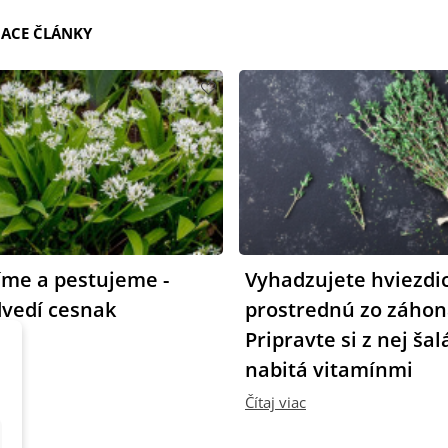
IACE ČLÁNKY
íme a pestujeme -
Vyhadzujete hviezdi
vedí cesnak
prostrednú zo záhon
Pripravte si z nej šalá
viac
nabitá vitamínmi
Čítaj viac