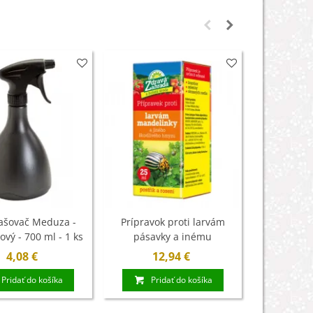
ašovač Meduza -
Prípravok proti larvám
Substral
ový - 700 ml - 1 ks
pásavky a inému
ochran
škodlivému hmyzu - Zdravá
4,08 €
12,94 €
12
záhrada - ochrana rastlín -
Pridať do košíka
Pridať do košíka
20 ml
Pri