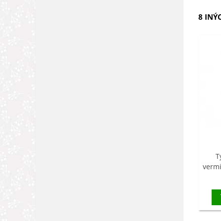
8 INÝ
T
verm