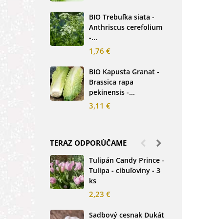
2,5
BIO Trebuľka siata -
Anthriscus cerefolium
BIO
-...
Ste
bio.
1,76 €
3,8
BIO Kapusta Granat -
Brassica rapa
BIO
pekinensis -...
Net
3,11 €
2,0
TERAZ ODPORÚČAME
Tulipán Candy Prince -
Ďat
Tulipa - cibuľoviny - 3
Tri
ks
-...
2,23 €
1,2
Sadbový cesnak Dukát
Fréz