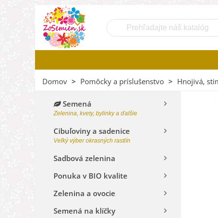
Domov
>
Pomôcky a príslušenstvo
>
Hnojivá, sti
Semená
Zelenina, kvety, bylinky a ďalšie
Cibuľoviny a sadenice
Veľký výber okrasných rastlín
Sadbová zelenina
Ponuka v BIO kvalite
Zelenina a ovocie
Semená na klíčky