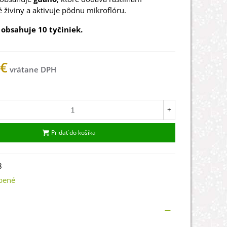
 živiny a aktivuje pôdnu mikroflóru.
 obsahuje 10 tyčiniek.
 €
ade
+
Pridať do košíka
8
bené