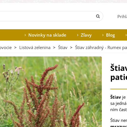
Prih
Novinky na sklade
Zľavy
Blog
ovocie
>
Listová zelenina
>
Štiav
>
Štiav záhradný - Rumex pat
Štia
pati
Štiav
je
sa jedná
ním čast
Štiav ne
mrazuvz