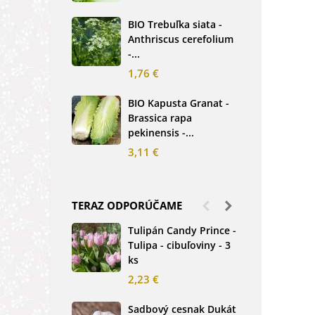
2,5
BIO Trebuľka siata -
Anthriscus cerefolium
BIO
-...
Ste
bio.
1,76 €
3,8
BIO Kapusta Granat -
Brassica rapa
BIO
pekinensis -...
Net
3,11 €
2,0
TERAZ ODPORÚČAME
Tulipán Candy Prince -
Ďat
Tulipa - cibuľoviny - 3
Tri
ks
-...
2,23 €
1,2
Sadbový cesnak Dukát
Fréz