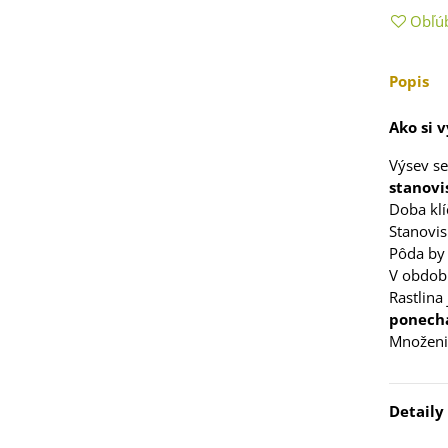
5 €
Obľú
 Stévia sladká -
via rebaudiana -
Popis
..
3 €
Ako si 
Výsev s
 Čakanka hlávková
stanovi
tuno - Cichorium...
Doba klí
7 €
Stanovi
Pôda by
V období
Rastlina 
ponecha
elina zvrátená -
Množeni
folium resupinatum
4 €
Detaily
ia ružová - Freesia -