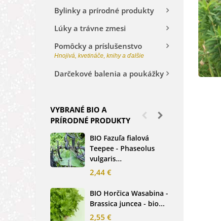
Bylinky a prírodné produkty
Lúky a trávne zmesi
Pomôcky a príslušenstvo
Hnojivá, kvetináče, knihy a ďalšie
Darčekové balenia a poukážky
VYBRANÉ BIO A
PRÍRODNÉ PRODUKTY
BIO Fazuľa fialová
BIO
Teepee - Phaseolus
Beta
vulgaris...
sem
2,44 €
2,3
BIO Horčica Wasabina -
BIO
Brassica juncea - bio...
čer
basi
2,55 €