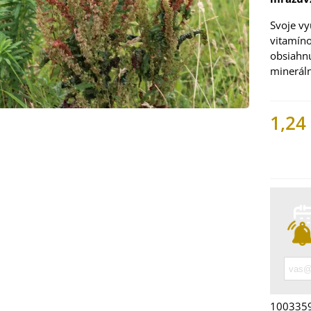
Svoje vy
vitamíno
obsiahnu
mineráln
1,24
Nemáme
 Mangold dúhový -
 vulgaris - bio
ená...
9 €
 Bazalka pravá
vená - Ocimum
licum -...
100335