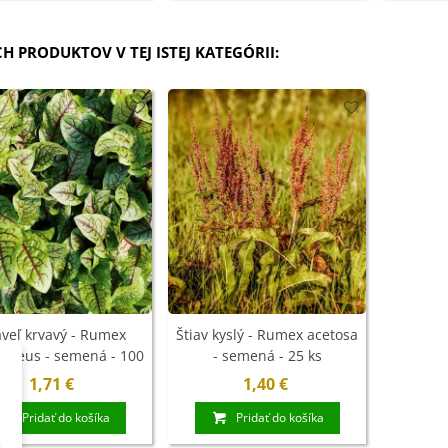
CH PRODUKTOV V TEJ ISTEJ KATEGÓRII:
aveľ krvavý - Rumex
Štiav kyslý - Rumex acetosa
ineus - semená - 100
- semená - 25 ks
ks
1,71 €
1,40 €
Pridať do košíka
Pridať do košíka