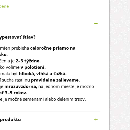
bené
vypestovať štiav?
emien prebieha
celoročne priamo na
sko.
čenia je
2–3 týždne.
sko volíme
v polotieni.
 mala byť
hlboká, vlhká a ťažká.
 sucha rastlinu
pravidelne zalievame.
je
mrazuvzdorná,
na jednom mieste je možno
ť 3–5 rokov.
e je možné semenami alebo delením trsov.
 produktu