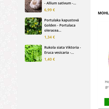
- Allium sativum -...
cibu
6,99 €
2,0
MOHLI
Portulaka kapustová
Glo
Golden - Portulaca
Sin
oleracea...
-...
1,34 €
2,6
Rukola siata Viktoria -
Nez
Eruca vesicaria -...
mod
alpe
1,40 €
1,2
Ho
gr