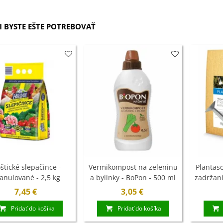
ľoviny - 3 ks
7 €
 BYSTE EŠTE POTREBOVAŤ
xínia Mont Blanc -
ningia - cibuľoviny
4 €
ábudka alpínska
rá - Myosotis
stris -...
9 €
štické slepačince -
Vermikompost na zeleninu
Plantaso
anulované - 2,5 kg
a bylinky - BoPon - 500 ml
zadržani
Sym
7,45 €
3,05 €
Pridať do košíka
Pridať do košíka