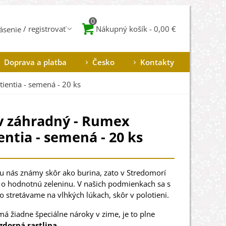
0
Nákupný košík
-
0,00 €
lásenie
Doprava a platba
Česko
Kontakty
ientia - semená - 20 ks
v záhradný - Rumex
entia - semená - 20 ks
 u nás známy skôr ako burina, zato v Stredomorí
 o hodnotnú zeleninu. V našich podmienkach sa s
o stretávame na vlhkých lúkach, skôr v polotieni.
má žiadne špeciálne nároky v zime, je to plne
dorná rastlina.