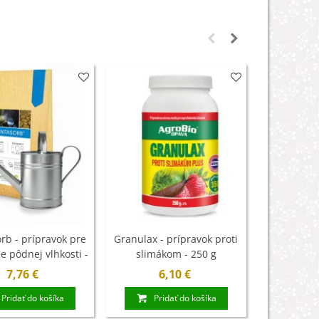
rb - prípravok pre
Granulax - prípravok proti
Vypichovač 
e pôdnej vlhkosti -
slimákom - 250 g
biom - 750 g
7,76 €
6,10 €
10
Pridať do košíka
Pridať do košíka
Pri