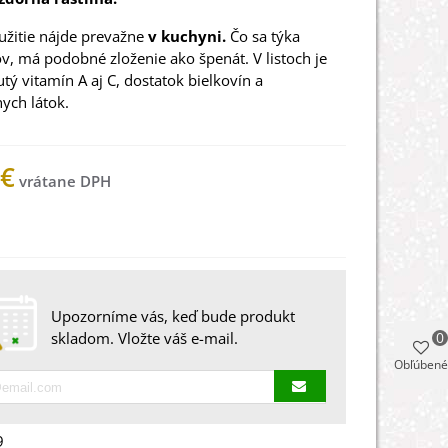
užitie nájde prevažne
v kuchyni.
Čo sa týka
v, má podobné zloženie ako špenát. V listoch je
tý vitamín A aj C, dostatok bielkovín a
ych látok.
 €
 na sklade
Upozorníme vás, keď bude produkt
0
skladom. Vložte váš e-mail.
Obľúbené
9