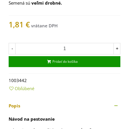
Semená sú
veľmi drobné.
1,81 €
Na sklade
-
+
Pridať do košíka
1003442
Obľúbené
Popis
Návod na pestovanie