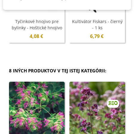
Tyčinkové hnojivo pre
Kultivátor Fiskars - čierný
bylinky - Hoštické hnojivo
- 1 ks
- 10 ks
4,08 €
6,79 €
8 INÝCH PRODUKTOV V TEJ ISTEJ KATEGÓRII:
BIO