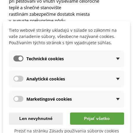
pri pestovaní vo vnútri vysievame celoročne
teplé a slnečné stanovište
rastlinám zabezpečíme dostatok miesta
v auguste prekypríme pôdu
úrodu zbierame na konci leta
Tieto webové stránky ukladajú v súlade so zákonmi na
vaše zariadenie súbory, všeobecne nazývané cookies.
Používaním týchto stránok s tým vyjadrujete súhlas.
Detaily produktu
Technické cookies
MOHLI BYSTE EŠTE POTREBOVAŤ
Analytické cookies
Marketingové cookies
Len nevyhnutné
Prijať všetko
Prejsť na stránku Zásady používania súborov cookies