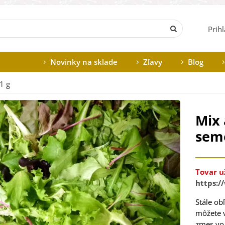
Prih
Novinky na sklade
Zľavy
Blog
1 g
Mix 
seme
Tovar u
https:/
Stále ob
môžete v
zmes vo