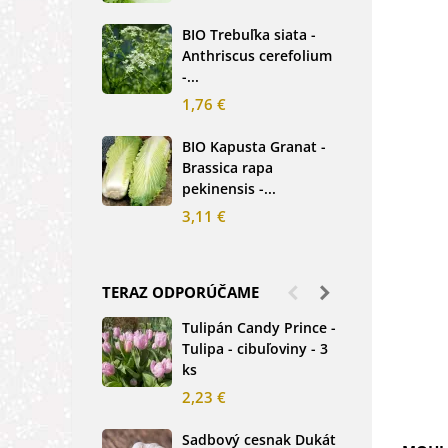
2,5
BIO Trebuľka siata -
Anthriscus cerefolium
BIO
-...
Ste
bio.
1,76 €
3,8
BIO Kapusta Granat -
Brassica rapa
BIO
pekinensis -...
Net
3,11 €
2,0
TERAZ ODPORÚČAME
Tulipán Candy Prince -
Ďat
Tulipa - cibuľoviny - 3
Tri
ks
-...
2,23 €
1,2
Sadbový cesnak Dukát
Fréz