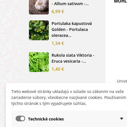
MOHLI
- Allium sativum -...
cibu
6,99 €
2,0
Portulaka kapustová
Glo
Golden - Portulaca
Sin
oleracea...
-...
1,34 €
2,6
Rukola siata Viktoria -
Nez
Eruca vesicaria -...
mod
alpe
1,40 €
1,2
Unive
Cereti
Tieto webové stránky ukladajú v súlade so zákonmi na vaše
zariadenie súbory, všeobecne nazývané cookies. Používaním
týchto stránok s tým vyjadrujete súhlas.
Technické cookies