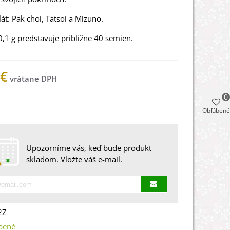
lát: Pak choi, Tatsoi a Mizuno.
0,1 g predstavuje približne 40 semien.
 €
0
 na sklade
Obľúbené
Upozorníme vás, keď bude produkt
skladom. Vložte váš e-mail.
2Z
bené