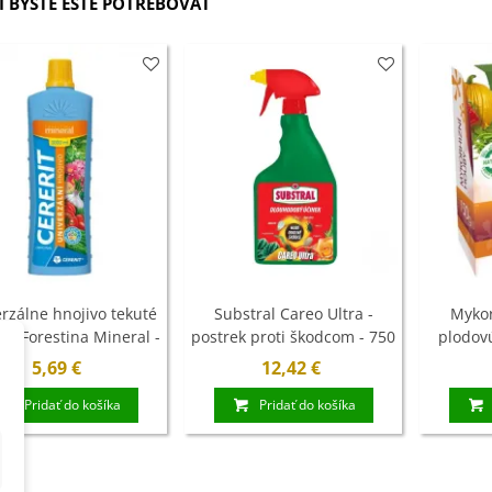
 BYSTE EŠTE POTREBOVAŤ
ľoviny - 3 ks
7 €
xínia Mont Blanc -
ningia - cibuľoviny
4 €
ábudka alpínska
rá - Myosotis
stris -...
9 €
rzálne hnojivo tekuté
Substral Careo Ultra -
Mykor
t - Forestina Mineral -
postrek proti škodcom - 750
plodovú
1 l
ml
5,69 €
12,42 €
Pridať do košíka
Pridať do košíka