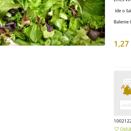
Ide o ša
Balenie 
1,27
Nemáme
 Mangold dúhový -
 vulgaris - bio
ená...
9 €
 Bazalka pravá
vená - Ocimum
100212
licum -...
Obľú