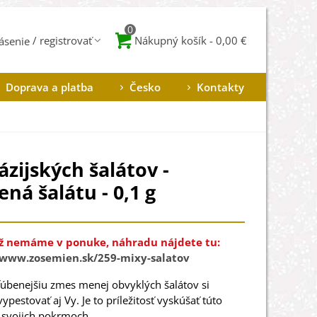
0
Nákupný košík
-
0,00 €
lásenie
Doprava a platba
Česko
Kontakty
ázijských šalátov -
ná šalátu - 0,1 g
ž nemáme v ponuke, náhradu nájdete tu:
/www.zosemien.sk/259-mixy-salatov
ľúbenejšiu zmes menej obvyklých šalátov si
ypestovať aj Vy. Je to príležitosť vyskúšať túto
 svojich pokrmoch.