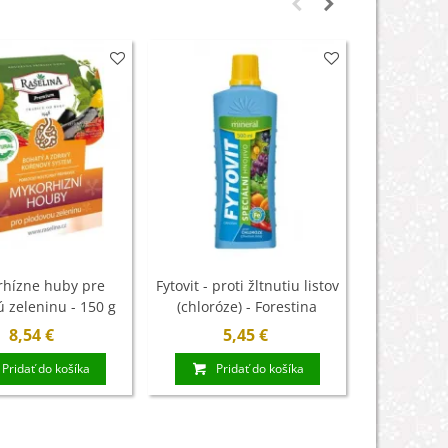
hízne huby pre
Fytovit - proti žltnutiu listov
Hnojivo na
 zeleninu - 150 g
(chloróze) - Forestina
Biom
Mineral - 500 ml
8,54 €
5,45 €
5
Pridať do košíka
Pridať do košíka
Pri