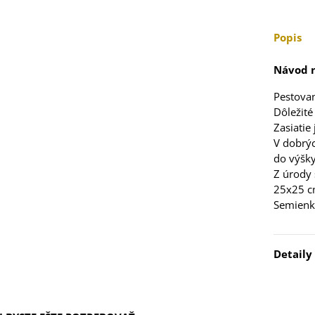
5 €
Popis
 Stévia sladká -
via rebaudiana -
..
Návod n
3 €
Pestovan
Dôležité
 Čakanka hlávková
Zasiatie
tuno - Cichorium...
V dobrý
7 €
do výšky
Z úrody 
25x25 
Semienka
elina zvrátená -
folium resupinatum
Detaily
4 €
ia ružová - Freesia -