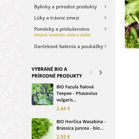
Bylinky a prírodné produkty
Lúky a trávne zmesi
Pomôcky a príslušenstvo
Hnojivá, kvetináče, knihy a ďalšie
Darčekové balenia a poukážky
VYBRANÉ BIO A
PRÍRODNÉ PRODUKTY
BIO Fazuľa fialová
BIO
Teepee - Phaseolus
Beta
vulgaris...
sem
2,44 €
2,3
BIO Horčica Wasabina -
BIO
Brassica juncea - bio...
čer
basi
2,55 €