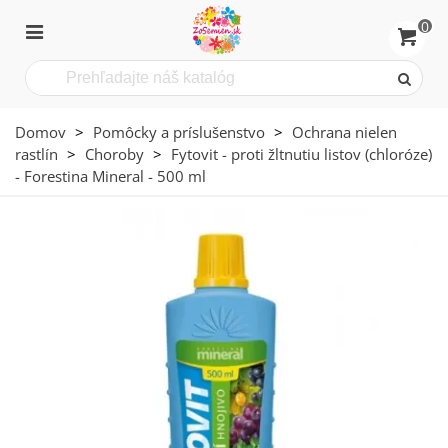
0
Domov
>
Pomôcky a príslušenstvo
>
Ochrana nielen
rastlín
>
Choroby
>
Fytovit - proti žltnutiu listov (chloróze)
- Forestina Mineral - 500 ml