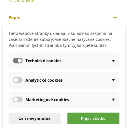
Obľúbené
Popis
Dávkovanie :
Tieto webové stránky ukladajú v súlade so zákonmi na
vaše zariadenie súbory, všeobecne nazývané cookies.
Pre zálievku 15 ml hnojiva (1 viečko) zmiešať s 3 l vody,
Používaním týchto stránok s tým vyjadrujete súhlas.
na listy 15 ml hnojiva zmiešať so 6 l vody
UPOZORNENIE:
Fytovit sa nesmie miešať s inými
Technické cookies
listovými hnojivami a je
škodlivý pre včely!!!
Analytické cookies
Detaily produktu
Marketingové cookies
MOHLI BYSTE EŠTE POTREBOVAŤ
Len nevyhnutné
Prijať všetko