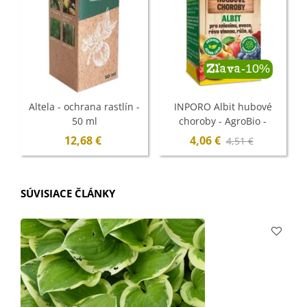
-10%
Zľava
Altela - ochrana rastlín -
INPORO Albit hubové
50 ml
choroby - AgroBio -
ochrana rastlín - 5 ml
12,68 €
4,06 €
4,51 €
SÚVISIACE ČLÁNKY