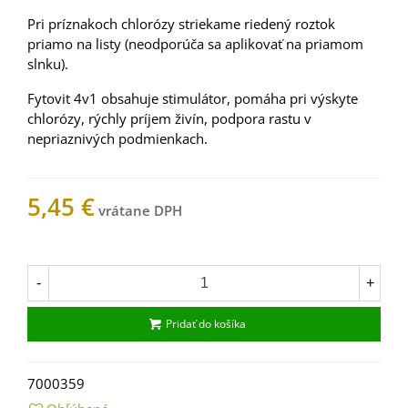
Pri príznakoch chlorózy striekame riedený roztok
priamo na listy (neodporúča sa aplikovať na priamom
slnku).
Fytovit 4v1 obsahuje stimulátor, pomáha pri výskyte
chlorózy, rýchly príjem živín, podpora rastu v
nepriaznivých podmienkach.
5,45 €
Na sklade
-
+
Pridať do košíka
7000359