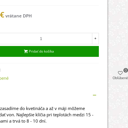
 €
ade
+
Pridať do košíka
1
0
bené
Obľúbené
zasadíme do kvetináča a až v máji môžeme
dať von. Najlepšie klíčia pri teplotách medzi 15 -
ami a trvá to 8 - 10 dní.