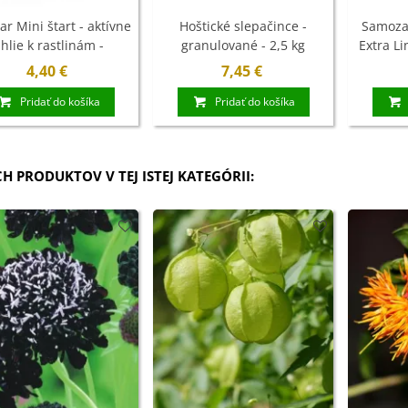
ľoviny - 3 ks
ar Mini štart - aktívne
Hoštické slepačince -
Samozav
7 €
hlie k rastlinám -
granulované - 2,5 kg
Extra Li
evrakon - 300 ml
4,40 €
7,45 €
xínia Mont Blanc -
ningia - cibuľoviny
Pridať do košíka
Pridať do košíka
4 €
CH PRODUKTOV V TEJ ISTEJ KATEGÓRII:
ábudka alpínska
rá - Myosotis
stris -...
9 €