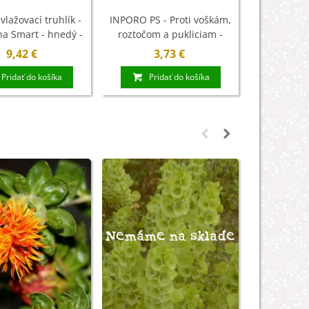
lažovací truhlík -
INPORO PS - Proti voškám,
Nožnice na b
na Smart - hnedý -
roztočom a pukliciam -
Stoc
60 cm - 1 ks
koncentrát - ochrana
9,42 €
3,73 €
12
rastlín - AgroBio - 10 ml
Pridať do košíka
Pridať do košíka
Pri
Nemáme na sklade