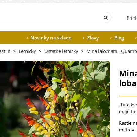
Prih
Novinky na sklade
Zľavy
Blog
stlín
>
Letničky
>
Ostatné letničky
>
Mina laločnatá - Quamoc
Mina
loba
.Túto kv
majú tm
Rastie n
metrov. 