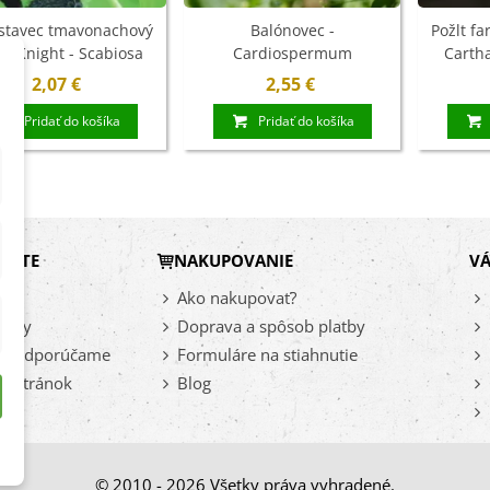
stavec tmavonachový
Balónovec -
Požlt fa
ck Knight - Scabiosa
Cardiospermum
Cartha
urpurea - semená - 30
halicacabum - semená - 15
semená š
2,07 €
2,55 €
ks
ks
Pridať do košíka
Pridať do košíka
DÁTE
NAKUPOVANIE
VÁ
vy
Ako nakupovať?
inky
Doprava a spôsob platby
az odporúčame
Formuláre na stiahnutie
a stránok
Blog
© 2010 - 2026 Všetky práva vyhradené.