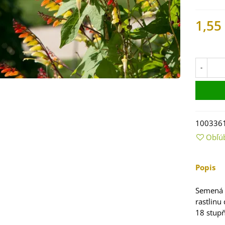
1,55
Na skl
-
100336
Obľú
 Mangold dúhový -
 vulgaris - bio
ená...
Popis
9 €
Semená 
 Bazalka pravá
rastlinu 
vená - Ocimum
18 stupň
licum -...