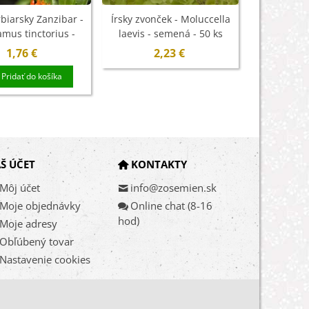
rbiarsky Zanzibar -
Írsky zvonček - Moluccella
Slezovec t
mus tinctorius -
laevis - semená - 50 ks
Blanc - Lav
afranu na sušenie
- seme
1,76 €
2,23 €
1
- 50 ks
Pridať do košíka
Pri
Š ÚČET
KONTAKTY
Môj účet
info@zosemien.sk
Moje objednávky
Online chat (8-16
hod)
Moje adresy
Obľúbený tovar
Nastavenie cookies