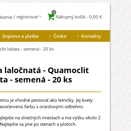
0
Nákupný košík
-
0,00 €
lásenie
Doprava a platba
Česko
Kontakty
lit lobata - semená - 20 ks
 laločnatá - Quamoclit
ta - semená - 20 ks
etinu je vhodné pestovať ako letničky. Jej kvety
avočervenú farbu s oranžovými odtieňmi.
ajlepšie na slnečných miestach a má výšku okolo 2
Najlepšie sa pne po stenách a plotoch.