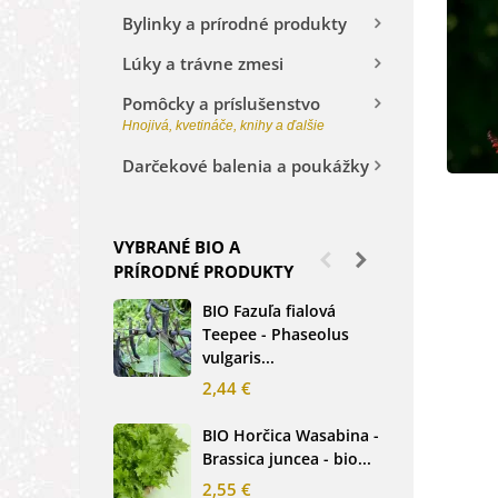
Bylinky a prírodné produkty
Lúky a trávne zmesi
Pomôcky a príslušenstvo
Hnojivá, kvetináče, knihy a ďalšie
Darčekové balenia a poukážky
VYBRANÉ BIO A
PRÍRODNÉ PRODUKTY
BIO Fazuľa fialová
BIO
Teepee - Phaseolus
Beta
vulgaris...
sem
2,44 €
2,3
BIO Horčica Wasabina -
BIO
Brassica juncea - bio...
čer
basi
2,55 €