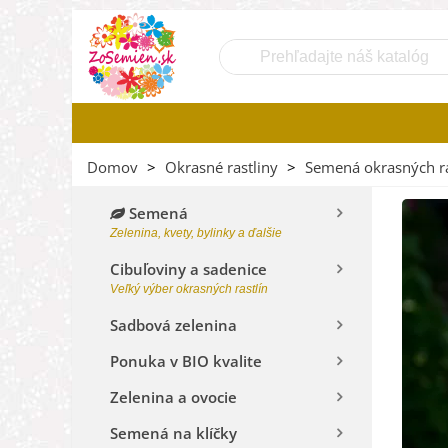
Domov
>
Okrasné rastliny
>
Semená okrasných ra
Semená
Zelenina, kvety, bylinky a ďalšie
Cibuľoviny a sadenice
Veľký výber okrasných rastlín
Sadbová zelenina
Ponuka v BIO kvalite
Zelenina a ovocie
Semená na klíčky