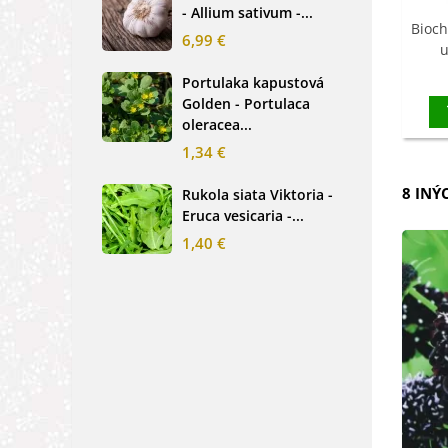
- Allium sativum -...
cibu
Bioch
6,99 €
2,0
u
D
Portulaka kapustová
Glo
Golden - Portulaca
Sin
oleracea...
-...
1,34 €
2,6
8 INÝ
Rukola siata Viktoria -
Nez
Eruca vesicaria -...
mod
alpe
1,40 €
1,2