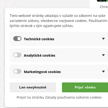
Chra
Bla
Tieto webové stránky ukladajú v súlade so zákonmi na vaše
atrop
zariadenie súbory, všeobecne nazývané cookies. Používaním
týchto stránok s tým vyjadrujete súhlas.
Technické cookies
Analytické cookies
INFORMÁCIE
HĽA
Obchodné podmienky
Zľa
Marketingové cookies
Ochrana osobných údajov
Nov
O cookies
Ter
Reklamačný poriadok
Map
Len nevyhnutné
Prijať všetko
O nás a kontakt
Prejsť na stránku Zásady používania súborov cookies