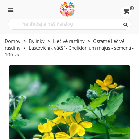
0
Domov
>
Bylinky
>
Liečivé rastliny
>
Ostatné liečivé
rastliny
>
Lastovičník väčší - Chelidonium majus - semená -
100 ks