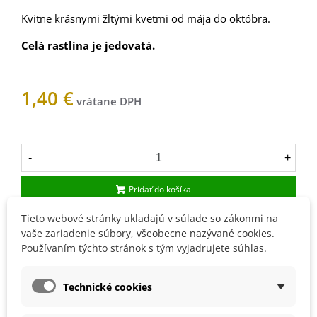
Kvitne krásnymi žltými kvetmi od mája do októbra.
Celá rastlina je jedovatá.
1,40 €
Na sklade
-
+
Pridať do košíka
Tieto webové stránky ukladajú v súlade so zákonmi na
vaše zariadenie súbory, všeobecne nazývané cookies.
1000529
Používaním týchto stránok s tým vyjadrujete súhlas.
Obľúbené
Technické cookies
Popis