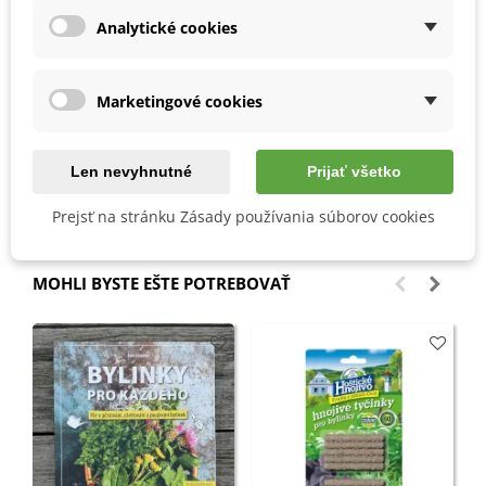
Návod na pestovanie
Analytické cookies
vysievame na konci leta a začiatku jesene
slnečné i polotienisté stanovište
Marketingové cookies
výživná, dobre priepustná pôda
Len nevyhnutné
Prijať všetko
Detaily produktu
Prejsť na stránku Zásady používania súborov cookies
MOHLI BYSTE EŠTE POTREBOVAŤ