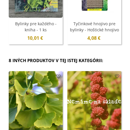
Bylinky pre každého -
Tyčinkové hnojivo pre
kniha - 1 ks
bylinky - Hoštické hnojivo
- 10 ks
10,01 €
4,08 €
8 INÝCH PRODUKTOV V TEJ ISTEJ KATEGÓRII:
Nemáme na sklade