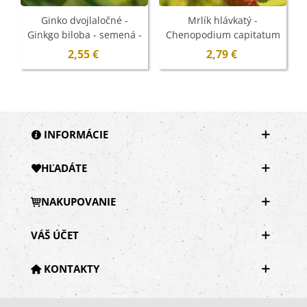
Ginko dvojlaločné -
Mrlík hlávkatý -
Ginkgo biloba - semená -
Chenopodium capitatum
2 ks
- semená - 200 ks
2,55 €
2,79 €
INFORMÁCIE
HĽADÁTE
NAKUPOVANIE
VÁŠ ÚČET
KONTAKTY