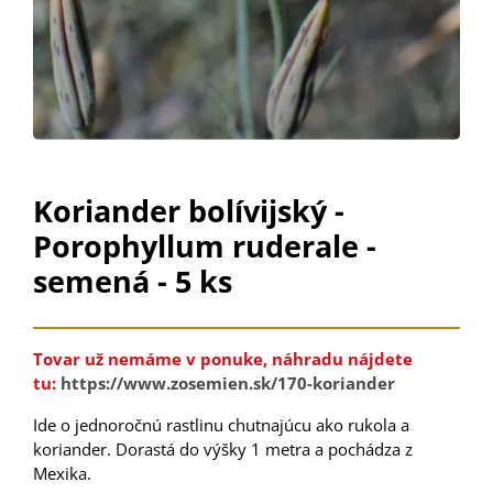
Koriander bolívijský -
Porophyllum ruderale -
semená - 5 ks
Tovar už nemáme v ponuke, náhradu nájdete
tu:
https://www.zosemien.sk/170-koriander
Ide o jednoročnú rastlinu chutnajúcu ako rukola a
koriander. Dorastá do výšky 1 metra a pochádza z
Mexika.