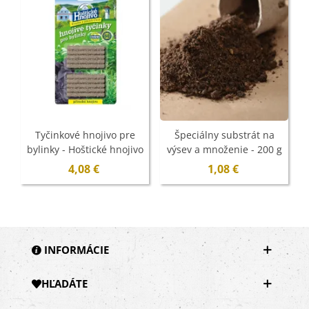
Tyčinkové hnojivo pre
Špeciálny substrát na
bylinky - Hoštické hnojivo
výsev a množenie - 200 g
- 10 ks
4,08 €
1,08 €
INFORMÁCIE
HĽADÁTE