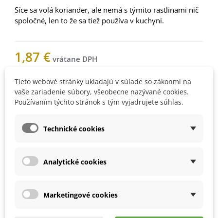
Síce sa volá koriander, ale nemá s týmito rastlinami nič
spoločné, len to že sa tiež používa v kuchyni.
1,87 €
Tieto webové stránky ukladajú v súlade so zákonmi na
Nemáme na sklade
vaše zariadenie súbory, všeobecne nazývané cookies.
Používaním týchto stránok s tým vyjadrujete súhlas.
Upozorníme vás, keď bude
Technické cookies
produkt skladom. Vložte váš e-
mail.
Analytické cookies
Marketingové cookies
1003335Z
Obľúbené