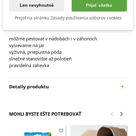
Len nevyhnutné
Prijať všetko
Popis
Prejsť na stránku Zásady používania súborov cookies
Návod na pestovanie
môžme pestovať v nádobách i v záhonoch
vysievame na jar
výživná, priepustná pôda
slnečné
stanovište až polotieň
pravidelná zálievka
Detaily produktu
MOHLI BYSTE EŠTE POTREBOVAŤ