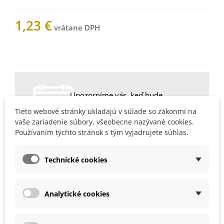
1,23 €
Nemáme na sklade
Upozorníme vás, keď bude
produkt skladom. Vložte váš e-
Tieto webové stránky ukladajú v súlade so zákonmi na
mail.
vaše zariadenie súbory, všeobecne nazývané cookies.
Používaním týchto stránok s tým vyjadrujete súhlas.
Technické cookies
1003355Z
Obľúbené
Analytické cookies
Popis