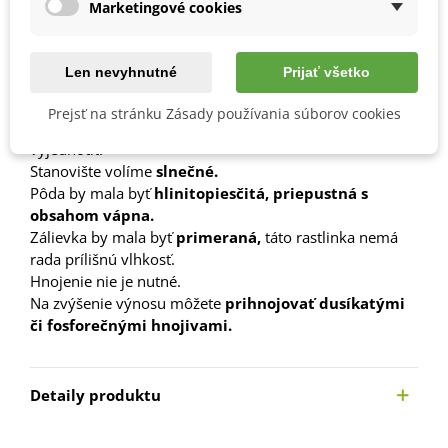
Marketingové cookies
Ako si vypestovať horčicu?
Semená vysievame
od marca do septembra.
Len nevyhnutné
Prijať všetko
Hĺbka výsevu by mala byť
2–3 cm.
Ideálny spôn
15 x 30 cm.
Prejsť na stránku Zásady používania súborov cookies
Keď sú rastlinky vysoké cca 10 cm, je nutné ich
vyjednotiť.
Stanovište volíme
slnečné.
Pôda by mala byť
hlinitopiesčitá, priepustná
s
obsahom vápna.
Zálievka by mala byť
primeraná,
táto rastlinka nemá
rada prílišnú vlhkosť.
Hnojenie nie je nutné.
Na zvýšenie výnosu môžete
prihnojovať dusíkatými
či fosforečnými hnojivami.
Detaily produktu