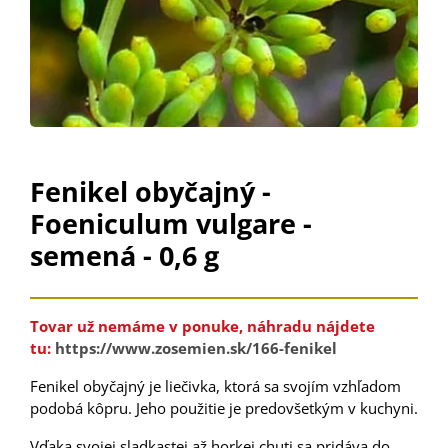
Fenikel obyčajný -
Foeniculum vulgare -
semená - 0,6 g
Tovar už nemáme v ponuke, náhradu nájdete
tu:
https://www.zosemien.sk/166-fenikel
Fenikel obyčajný je liečivka, ktorá sa svojím vzhľadom
podobá kôpru. Jeho použitie je predovšetkým v kuchyni.
Vďaka svojej sladkastej až horkej chuti sa pridáva do