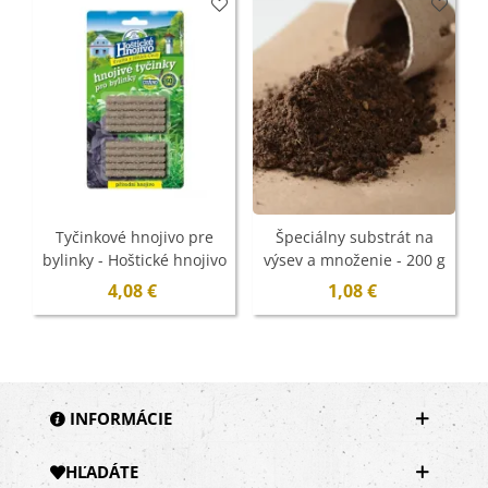
Tyčinkové hnojivo pre
Špeciálny substrát na
bylinky - Hoštické hnojivo
výsev a množenie - 200 g
- 10 ks
4,08 €
1,08 €
INFORMÁCIE
HĽADÁTE