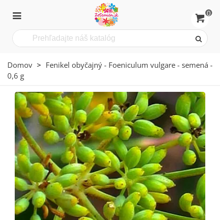
0
Domov
>
Fenikel obyčajný - Foeniculum vulgare - semená -
0,6 g