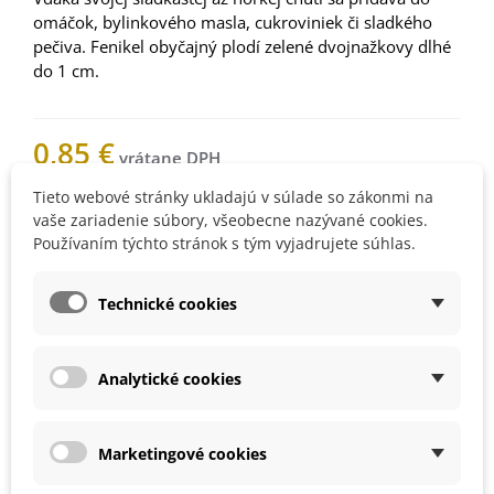
omáčok, bylinkového masla, cukroviniek či sladkého
pečiva. Fenikel obyčajný plodí zelené dvojnažkovy dlhé
do 1 cm.
0,85 €
Tieto webové stránky ukladajú v súlade so zákonmi na
Nemáme na sklade
vaše zariadenie súbory, všeobecne nazývané cookies.
Používaním týchto stránok s tým vyjadrujete súhlas.
Technické cookies
Upozorníme vás, keď bude
produkt skladom. Vložte váš e-
mail.
Analytické cookies
Marketingové cookies
1002426Z