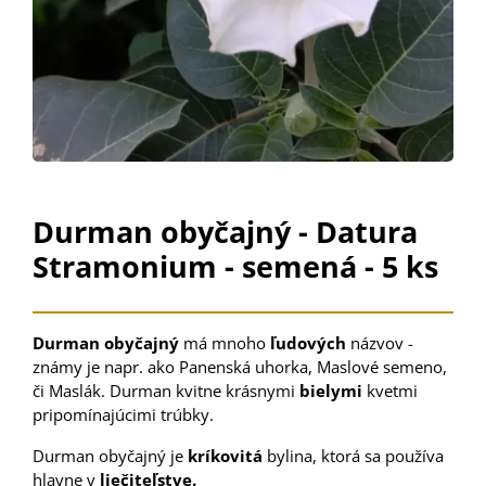
Durman obyčajný - Datura
Stramonium - semená - 5 ks
Durman obyčajný
má mnoho
ľudových
názvov -
známy je napr. ako Panenská uhorka, Maslové semeno,
či Maslák.
Durman kvitne krásnymi
bielymi
kvetmi
pripomínajúcimi trúbky.
Durman obyčajný je
kríkovitá
bylina, ktorá sa používa
hlavne v
liečiteľstve.