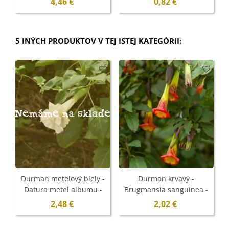
4,46 €
0,82 €
5 INÝCH PRODUKTOV V TEJ ISTEJ KATEGÓRII:
Nemáme na sklade
Durman metelový biely -
Durman krvavý -
Datura metel albumu -
Brugmansia sanguinea -
semená - 5 ks
semená - 7 ks
2,48 €
2,02 €