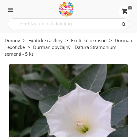
0
Domov
>
Exotické rastliny
>
Exotické okrasné
>
Durman
- exotické
>
Durman obyčajný - Datura Stramonium -
semená - 5 ks