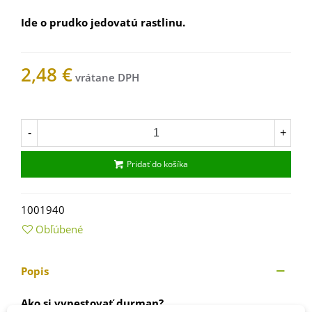
Ide o prudko jedovatú rastlinu.
2,48 €
Na sklade
-
+
Pridať do košíka
1001940
Obľúbené
Popis
Ako si vypestovať durman?