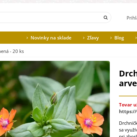
Prih
Novinky na sklade
Zľavy
Blog
mená - 20 ks
Drch
arve
Tovar u
https:/
Drchničk
sa využí
pri zhor