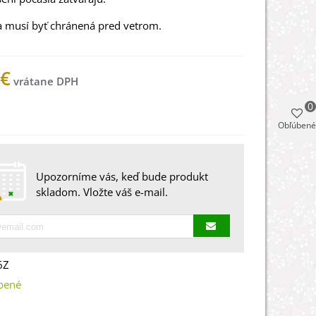
a musí byť chránená pred vetrom.
 €
0
 na sklade
Obľúbené
Upozorníme vás, keď bude produkt
skladom. Vložte váš e-mail.
6Z
bené