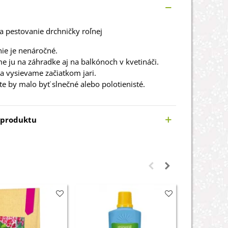
 pestovanie drchničky roľnej
ie je nenáročné.
e ju na záhradke aj na balkónoch v kvetináči.
 vysievame začiatkom jari.
te by malo byť slnečné alebo polotienisté.
 produktu