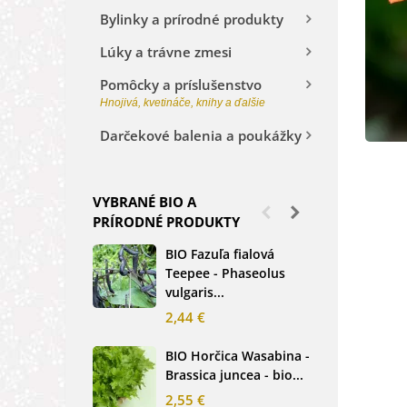
Bylinky a prírodné produkty
Lúky a trávne zmesi
Pomôcky a príslušenstvo
Hnojivá, kvetináče, knihy a ďalšie
Darčekové balenia a poukážky
VYBRANÉ BIO A
PRÍRODNÉ PRODUKTY
BIO Fazuľa fialová
BIO
Teepee - Phaseolus
Beta
vulgaris...
sem
2,44 €
2,3
BIO Horčica Wasabina -
BIO
Brassica juncea - bio...
čer
basi
2,55 €