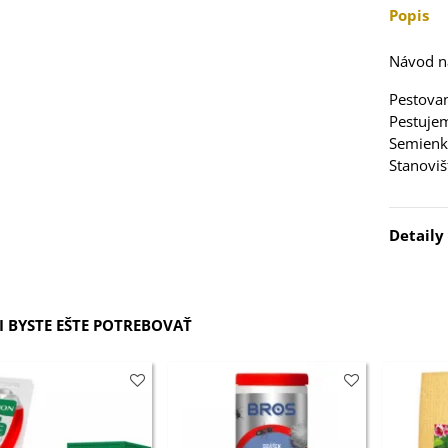
5 €
Popis
 Stévia sladká -
Návod na
via rebaudiana -
..
Pestovan
Pestujem
3 €
Semienka
Stanoviš
 Čakanka hlávková
tuno - Cichorium...
7 €
Detaily
 BYSTE EŠTE POTREBOVAŤ
elina zvrátená -
folium resupinatum
4 €
ia ružová - Freesia -