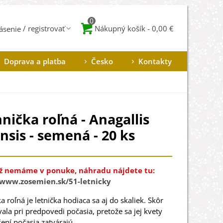
0
Nákupný košík
-
0,00 €
lásenie
Doprava a platba
Česko
Kontakty
nička roľná - Anagallis
nsis - semená - 20 ks
ž nemáme v ponuke, náhradu nájdete tu:
/www.zosemien.sk/51-letnicky
a roľná je letnička hodiaca sa aj do skaliek. Skôr
vala pri predpovedi počasia, pretože sa jej kvety
šení počasia zatvárajú.