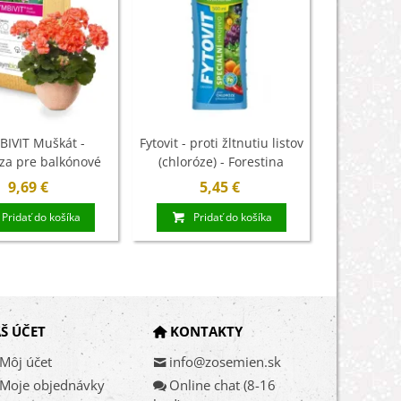
BIVIT Muškát -
Fytovit - proti žltnutiu listov
Kokosové v
za pre balkónové
(chloróze) - Forestina
vety - 150 g
Mineral - 500 ml
9,69 €
5,45 €
3
Pridať do košíka
Pridať do košíka
Pri
Š ÚČET
KONTAKTY
Môj účet
info@zosemien.sk
Moje objednávky
Online chat (8-16