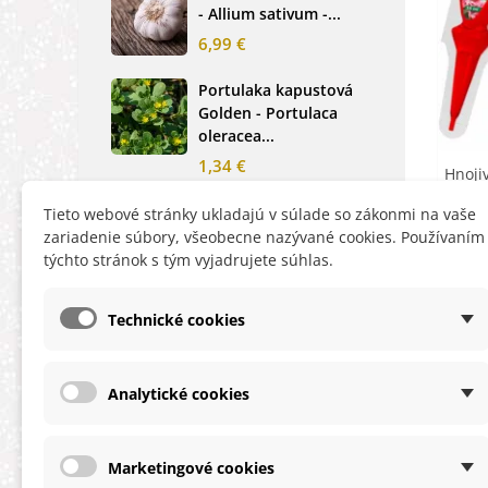
- Allium sativum -...
cibu
6,99 €
2,0
Portulaka kapustová
Glo
Golden - Portulaca
Sin
oleracea...
-...
1,34 €
2,6
Hnoji
Rukola siata Viktoria -
Nez
Tieto webové stránky ukladajú v súlade so zákonmi na vaše
Eruca vesicaria -...
mod
zariadenie súbory, všeobecne nazývané cookies. Používaním
alpe
týchto stránok s tým vyjadrujete súhlas.
1,40 €
1,2
Technické cookies
Analytické cookies
INFORMÁCIE
HĽA
Obchodné podmienky
Zľa
Marketingové cookies
Ochrana osobných údajov
Nov