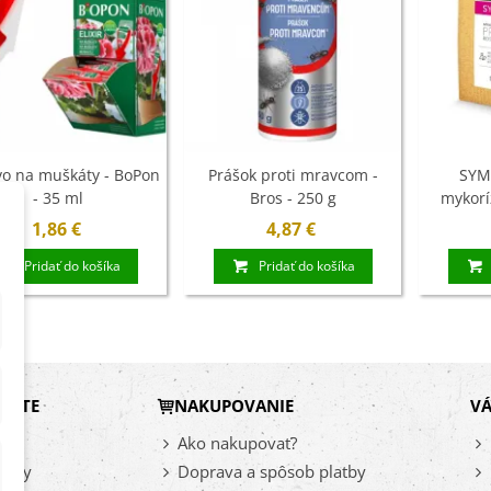
ľoviny - 3 ks
7 €
xínia Mont Blanc -
ningia - cibuľoviny
4 €
vo na muškáty - BoPon
Prášok proti mravcom -
SYM
- 35 ml
Bros - 250 g
mykorí
ábudka alpínska
k
1,86 €
4,87 €
rá - Myosotis
stris -...
Pridať do košíka
Pridať do košíka
9 €
DÁTE
NAKUPOVANIE
VÁ
vy
Ako nakupovať?
inky
Doprava a spôsob platby