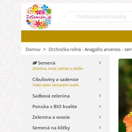
Domov
>
Drchnička roľná - Anagallis arvensis - se
Semená
Zelenina, kvety, bylinky a ďalšie
Cibuľoviny a sadenice
Veľký výber okrasných rastlín
Sadbová zelenina
Ponuka v BIO kvalite
Zelenina a ovocie
Semená na klíčky