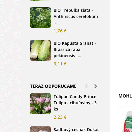
2,5
BIO Trebuľka siata -
Anthriscus cerefolium
BIO
-...
Ste
bio.
1,76 €
3,8
BIO Kapusta Granat -
Brassica rapa
BIO
pekinensis -...
Net
3,11 €
2,0
TERAZ ODPORÚČAME
MOHLI
Tulipán Candy Prince -
Ďat
Tulipa - cibuľoviny - 3
Tri
ks
-...
2,23 €
1,2
Sadbový cesnak Dukát
Fréz