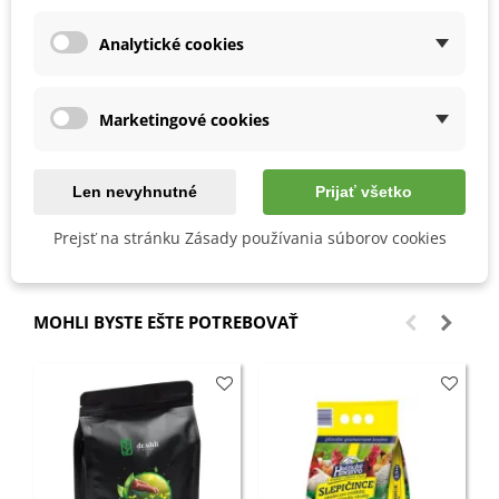
stanovisko: slnečné a teplé
Analytické cookies
spon: 30 x 25 cm
hĺbka výsevu: 1-1,5 cm
doba klíčenia: 10-20 dní
nestrpí mrazivé počasie
Marketingové cookies
kvietky, ktoré opadnú, je potreba odstraňovať
Len nevyhnutné
Prijať všetko
Detaily produktu
Prejsť na stránku Zásady používania súborov cookies
MOHLI BYSTE EŠTE POTREBOVAŤ