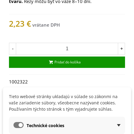
tvaru.
Rezy môžu byť vo váze 8–10 dní.
2,23 €
Na sklade
-
+
Pridať do košíka
1002322
Obľúbené
Tieto webové stránky ukladajú v súlade so zákonmi na
vaše zariadenie súbory, všeobecne nazývané cookies.
Popis
Používaním týchto stránok s tým vyjadrujete súhlas.
Návod na pestovanie cínie:
Technické cookies
pôda: výživná, vhodne vlhká