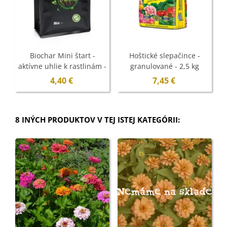
Biochar Mini štart -
Hoštické slepačince -
aktívne uhlie k rastlinám -
granulované - 2,5 kg
E
Devrakon - 300 ml
4,40 €
7,45 €
8 INÝCH PRODUKTOV V TEJ ISTEJ KATEGÓRII:
Nemáme na sklade