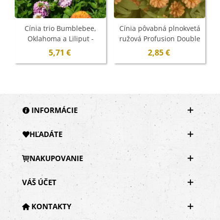
Cínia trio Bumblebee,
Cínia pôvabná plnokvetá
Oklahoma a Liliput -
ružová Profusion Double
Z
výsevný pásik - 1 ks
Deep Salmon - Zinnia
5,71 €
2,85 €
elegans - semená - 15 ks
INFORMÁCIE
HĽADÁTE
NAKUPOVANIE
VÁŠ ÚČET
KONTAKTY