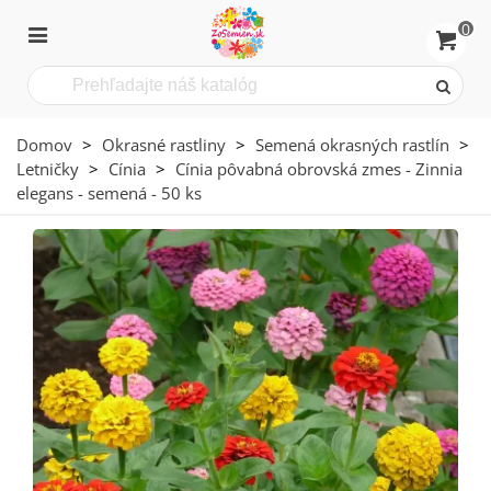
0
Domov
>
Okrasné rastliny
>
Semená okrasných rastlín
>
Letničky
>
Cínia
>
Cínia pôvabná obrovská zmes - Zinnia
elegans - semená - 50 ks