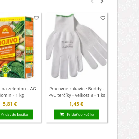
 na zeleninu - AG
Pracovné rukavice Buddy -
Letničky 
iomin - 1 kg
PVC terčíky - veľkosť 8 - 1 ks
sen v červe
- 0,9 g
5,81 €
1,45 €
1
Pridať do košíka
Pridať do košíka