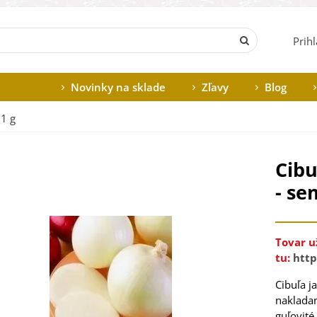
Prih
Novinky na sklade
Zľavy
Blog
 1 g
Cibu
- se
Tovar u
tu:
http
Cibuľa j
nakladan
guľovité