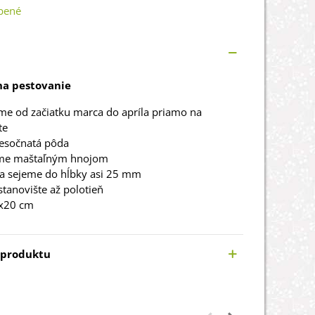
bené
a pestovanie
e od začiatku marca do apríla priamo na
te
iesočnatá pôda
me maštaľným hnojom
a sejeme do hĺbky asi 25 mm
stanovište až polotieň
x20 cm
 produktu