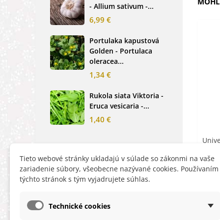
MOHLI
- Allium sativum -...
cibu
6,99 €
2,0
Portulaka kapustová
Glo
Golden - Portulaca
Sin
oleracea...
-...
1,34 €
2,6
Rukola siata Viktoria -
Nez
Eruca vesicaria -...
mod
alpe
1,40 €
1,2
Unive
Cereti
Tieto webové stránky ukladajú v súlade so zákonmi na vaše
zariadenie súbory, všeobecne nazývané cookies. Používaním
týchto stránok s tým vyjadrujete súhlas.
Technické cookies