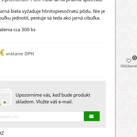
jarná biela vyžaduje hlinitopiesočnatú pôdu. Nie je
buľku jednotiť, pestuje sa teda ako jarná cibuľka.
lenia cca 300 ks
 €
0
Obľúbené
 na sklade
Upozorníme vás, keď bude produkt
skladom. Vložte váš e-mail.
9Z