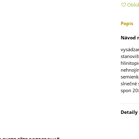
5 €
Obľú
 Stévia sladká -
Popis
via rebaudiana -
..
Návod n
3 €
vysádzam
 Čakanka hlávková
stanoviš
tuno - Cichorium...
hlinitop
7 €
nehnojí
semienk
slnečné 
spon 20
elina zvrátená -
folium resupinatum
Detaily
4 €
ia ružová - Freesia -