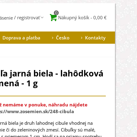
0
Nákupný košík
-
0,00 €
lásenie
Doprava a platba
Česko
Kontakty
ľa jarná biela - lahôdková
mená - 1 g
ž nemáme v ponuke, náhradu nájdete
s://www.zosemien.sk/248-cibula
arná biela je druh lahodnej cibule vhodnej na
ie či do zeleninových zmesí. Cibuľky sú malé,
, s priemerom 1 cm. Hodí sa na priamu spotrebu.