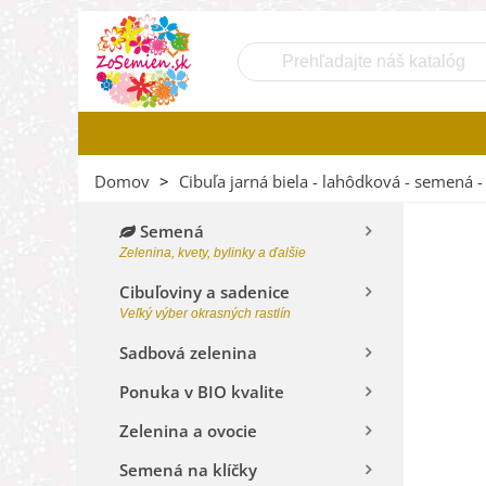
Domov
>
Cibuľa jarná biela - lahôdková - semená -
Semená
Zelenina, kvety, bylinky a ďalšie
Cibuľoviny a sadenice
Veľký výber okrasných rastlín
Sadbová zelenina
Ponuka v BIO kvalite
Zelenina a ovocie
Semená na klíčky