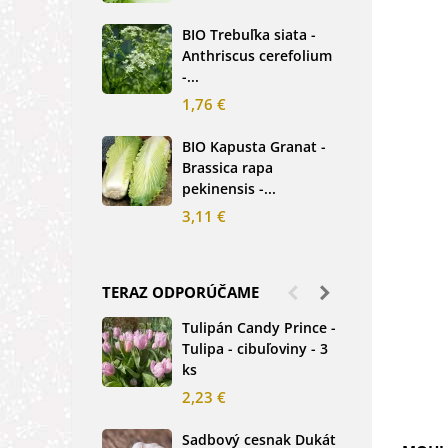
2,5
BIO Trebuľka siata -
Anthriscus cerefolium
BIO
-...
Ste
bio.
1,76 €
3,8
BIO Kapusta Granat -
Brassica rapa
BIO
pekinensis -...
Net
3,11 €
2,0
TERAZ ODPORÚČAME
Tulipán Candy Prince -
Ďat
Tulipa - cibuľoviny - 3
Tri
ks
-...
2,23 €
1,2
Sadbový cesnak Dukát
Fréz