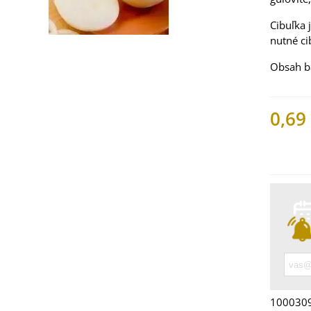
Cibuľka 
nutné ci
Obsah ba
0,69
Nemáme
 Mangold dúhový -
 vulgaris - bio
ená...
9 €
 Bazalka pravá
vená - Ocimum
licum -...
100030