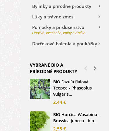
Bylinky a prírodné produkty
Lúky a trávne zmesi
Pomôcky a príslušenstvo
Hnojivá, kvetináče, knihy a ďalšie
Darčekové balenia a poukážky
VYBRANÉ BIO A
PRÍRODNÉ PRODUKTY
BIO Fazuľa fialová
BIO
Teepee - Phaseolus
Beta
vulgaris...
sem
2,44 €
2,3
BIO Horčica Wasabina -
BIO
Brassica juncea - bio...
čer
basi
2,55 €