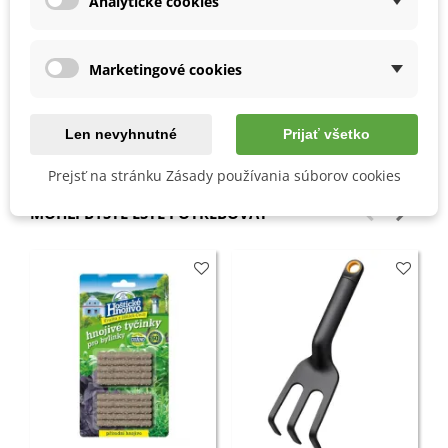
Analytické cookies
pravidelná zálievka
pravidelne odburiňujeme
spon 40x40 cm
Marketingové cookies
Detaily produktu
Len nevyhnutné
Prijať všetko
Prejsť na stránku Zásady používania súborov cookies
MOHLI BYSTE EŠTE POTREBOVAŤ