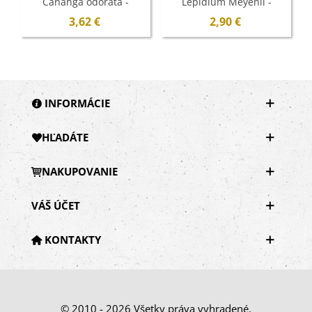
Cananga odorata -
Lepidium Meyenii -
semená - 4 ks
semená maky - 5 ks
3,62 €
2,90 €
INFORMÁCIE
HĽADÁTE
NAKUPOVANIE
VÁŠ ÚČET
KONTAKTY
© 2010 - 2026 Všetky práva vyhradené.