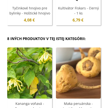
Tyčinkové hnojivo pre
Kultivátor Fiskars - čierný
bylinky - Hoštické hnojivo
- 1 ks
- 10 ks
4,08 €
6,79 €
8 INÝCH PRODUKTOV V TEJ ISTEJ KATEGÓRII:
Kananga voňavá -
Maka peruánska -