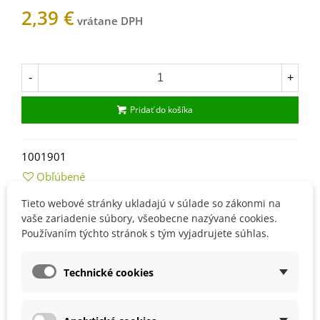
2,39 €
Na sklade
-
+
Pridať do košíka
1001901
Obľúbené
Tieto webové stránky ukladajú v súlade so zákonmi na
vaše zariadenie súbory, všeobecne nazývané cookies.
Popis
Používaním týchto stránok s tým vyjadrujete súhlas.
Návod na pestovanie
Technické cookies
vysievame od apríla do polovice mája
hlinitopiesočnatá pôda bohatá na živiny
slnečné stanovište