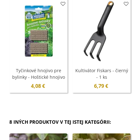
Tyčinkové hnojivo pre
Kultivátor Fiskars - čierný
bylinky - Hoštické hnojivo
- 1 ks
- 10 ks
4,08 €
6,79 €
8 INÝCH PRODUKTOV V TEJ ISTEJ KATEGÓRII: