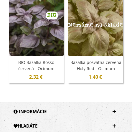
BIO
Nemáme na sklade
BIO Bazalka Rosso
Bazalka posvätná červená
červená - Ocimum
Holy Red - Ocimum
basilicum - bio semená -
tenuiflorum - semená - 30
2,32 €
1,40 €
100 ks
ks
INFORMÁCIE
HĽADÁTE