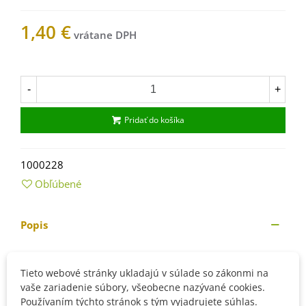
1,40 €
Na sklade
-
+
Pridať do košíka
1000228
Obľúbené
Popis
Pestovanie
Tieto webové stránky ukladajú v súlade so zákonmi na
môžme pestovať v črepníkoch i v záhonoch
vaše zariadenie súbory, všeobecne nazývané cookies.
pri pestovaní vonku vysievame od apríla až júna, vnútri
Používaním týchto stránok s tým vyjadrujete súhlas.