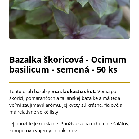
Bazalka škoricová - Ocimum
basilicum - semená - 50 ks
Tento druh
bazalky
má
sladkastú
chuť
.
Vonia po
škorici
,
pomarančoch
a
talianskej
bazalke
a
má
teda
veľmi
zaujímavú
arómu
.
Jej kvety
sú
krásne
,
fialové
a
má
relatívne
veľké
listy
.
Jej
použitie
je
rozsiahle
.
Používa sa na
ochutenie
šalátov
,
kompótov
i
vaječných
pokrmov.