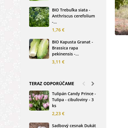
2,5
BIO Trebuľka siata -
Anthriscus cerefolium
BIO
-...
Ste
bio.
1,76 €
3,8
BIO Kapusta Granat -
Brassica rapa
BIO
pekinensis -...
Net
3,11 €
2,0
TERAZ ODPORÚČAME
Tulipán Candy Prince -
Ďat
Tulipa - cibuľoviny - 3
Tri
ks
-...
2,23 €
1,2
Sadbový cesnak Dukát
Fréz