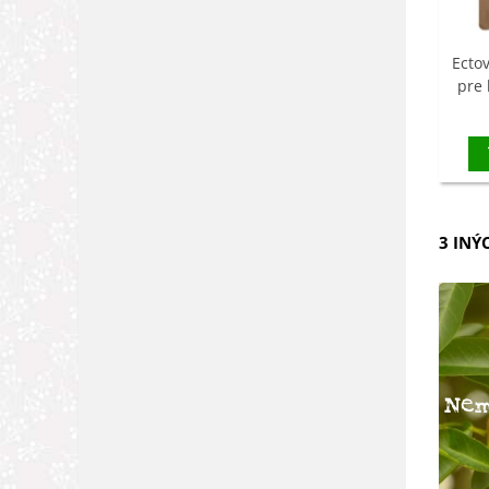
Ectov
pre 
3 INÝ
Nem