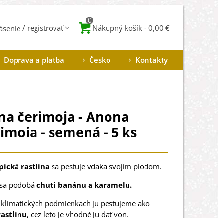
0
Nákupný košík
-
0,00 €
lásenie
Doprava a platba
Česko
Kontakty
a čerimoja - Anona
imoia - semená - 5 ks
pická rastlina
sa pestuje vďaka svojím plodom.
ť sa podobá
chuti banánu a karamelu.
 klimatických podmienkach ju pestujeme ako
rastlinu
, cez leto je vhodné ju dať von.