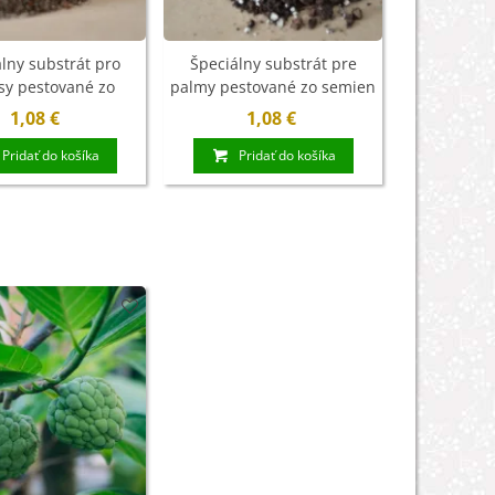
lny substrát pro
Špeciálny substrát pre
Hnojivo na 
sy pestované zo
palmy pestované zo semien
- 
mien - 100 g
- 100 g
1,08 €
1,08 €
2
Pridať do košíka
Pridať do košíka
Pri