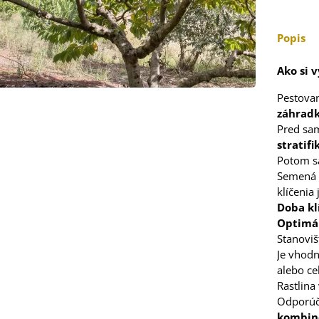
5 €
Popis
 Stévia sladká -
via rebaudiana -
..
Ako si 
3 €
Pestova
záhradk
 Čakanka hlávková
Pred sa
tuno - Cichorium...
stratifi
7 €
Potom s
Semená
klíčenia
Doba kl
Optimál
elina zvrátená -
Stanoviš
folium resupinatum
Je vhodn
alebo c
4 €
Rastlina
Odporúča
ia ružová - Freesia -
kombin