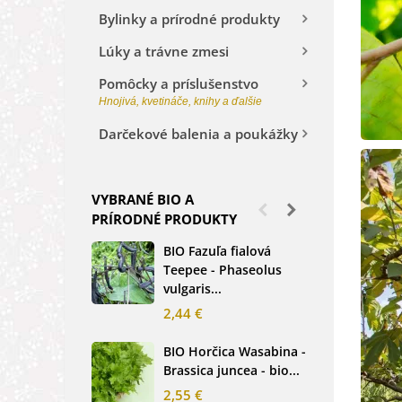
Bylinky a prírodné produkty
Lúky a trávne zmesi
Pomôcky a príslušenstvo
Hnojivá, kvetináče, knihy a ďalšie
Darčekové balenia a poukážky
VYBRANÉ BIO A
PRÍRODNÉ PRODUKTY
BIO Fazuľa fialová
BIO
Teepee - Phaseolus
Beta
vulgaris...
sem
2,44 €
2,3
BIO Horčica Wasabina -
BIO
Brassica juncea - bio...
čer
basi
2,55 €