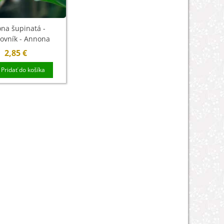
na šupinatá -
kovník - Annona
a - semená - 5 ks
2,85 €
Pridať do košíka