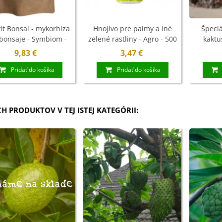
it Bonsai - mykorhíza
Hnojivo pre palmy a iné
Špeciá
bonsaje - Symbiom -
zelené rastliny - Agro - 500
kaktu
100 g
ml
se
9,83 €
3,47 €
Pridať do košíka
Pridať do košíka
CH PRODUKTOV V TEJ ISTEJ KATEGÓRII:
áme na sklade