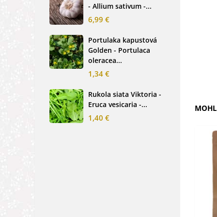
- Allium sativum -...
cibu
6,99 €
2,0
Portulaka kapustová
Glo
Golden - Portulaca
Sin
oleracea...
-...
1,34 €
2,6
Rukola siata Viktoria -
Nez
Eruca vesicaria -...
mod
MOHLI
alpe
1,40 €
1,2