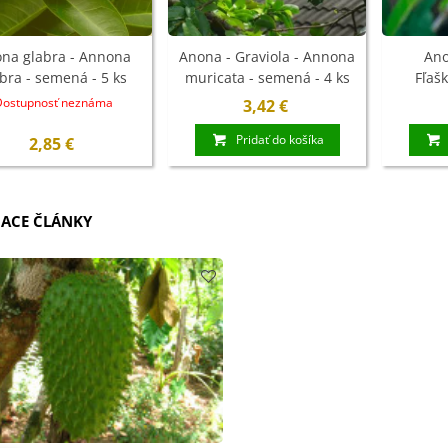
na glabra - Annona
Anona - Graviola - Annona
Ano
bra - semená - 5 ks
muricata - semená - 4 ks
Fľaš
squamos
Dostupnosť neznáma
3,42 €
Pridať do košíka
2,85 €
IACE ČLÁNKY