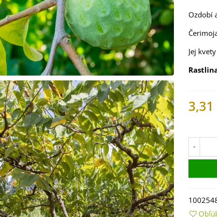
Ozdobí 
Čerimoj
Jej kvet
Rastlin
3,31
Na skl
 Mangold dúhový -
 vulgaris - bio
-
ená...
9 €
 Bazalka pravá
vená - Ocimum
100254
licum -...
Obľú