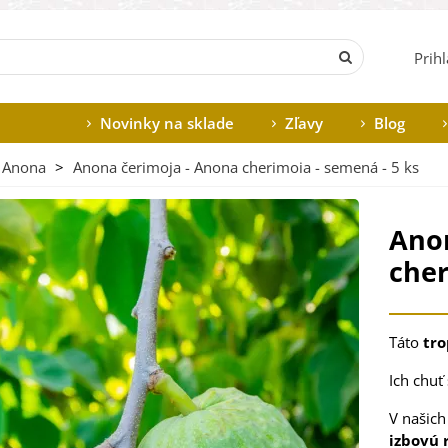
Prih
Novinky na sklade
Zľavy
Blog
Anona
>
Anona čerimoja - Anona cherimoia - semená - 5 ks
Anon
cher
Táto
tro
Ich chu
V našich
izbovú 