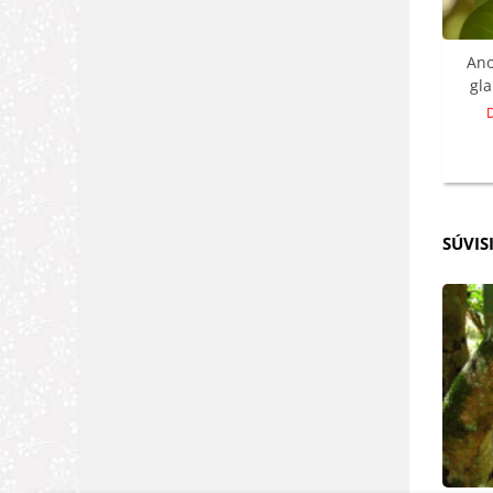
Ano
gla
SÚVIS