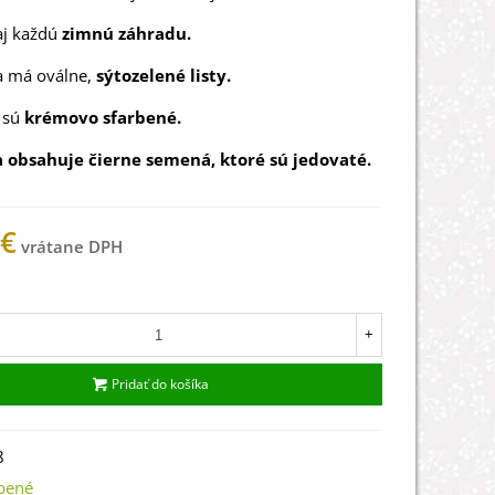
aj každú
zimnú záhradu.
a má oválne,
sýtozelené listy.
y sú
krémovo sfarbené.
a obsahuje čierne semená, ktoré sú jedovaté.
 €
ade
+
Pridať do košíka
8
bené