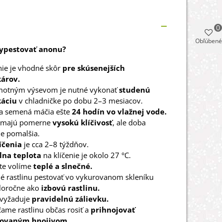
0
Obľúbené
vypestovať anonu?
nie je vhodné skôr
pre skúsenejších
árov.
motným výsevom je nutné vykonať
studenú
káciu
v chladničke po dobu 2–3 mesiacov.
a semená máčia ešte
24 hodín vo vlažnej vode.
 majú pomerne
vysokú klíčivosť
, ale doba
 je pomalšia.
íčenia
je cca 2–8 týždňov.
na teplota
na klíčenie je okolo 27 °C.
te volíme
teplé a slnečné.
é rastlinu pestovať vo vykurovanom skleníku
eloročne ako
izbovú rastlinu.
 vyžaduje
pravidelnú zálievku.
me rastlinu občas rosiť a
prihnojovať
ovaným hnojivom.