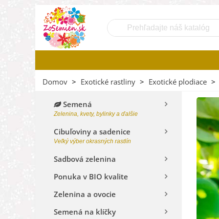
Domov
>
Exotické rastliny
>
Exotické plodiace
>
Semená
Zelenina, kvety, bylinky a ďalšie
Cibuľoviny a sadenice
Veľký výber okrasných rastlín
Sadbová zelenina
Ponuka v BIO kvalite
Zelenina a ovocie
Semená na klíčky