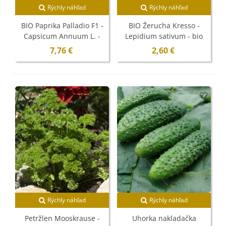
Rýchly náhľad
Rýchly náhľad
BIO Paprika Palladio F1 -
BIO Žerucha Kresso -
Capsicum Annuum L. -
Lepidium sativum - bio
bio semená - 5 ks
semená - 150 ks
7,76 €
2,60 €
Rýchly náhľad
Rýchly náhľad
Petržlen Mooskrause -
Uhorka nakladačka