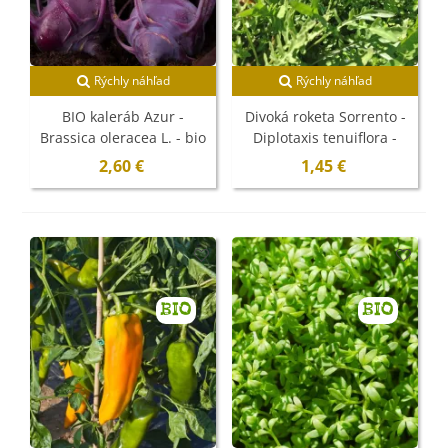
Rýchly náhľad
Rýchly náhľad
BIO kaleráb Azur -
Divoká roketa Sorrento -
Brassica oleracea L. - bio
Diplotaxis tenuiflora -
semená - 50 ks
semená - 300 ks
2,60 €
1,45 €
BIO
BIO