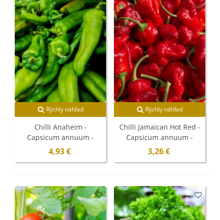
Rýchly náhľad
Rýchly náhľad
Chilli Anaheim -
Chilli Jamaican Hot Red -
Capsicum annuum -
Capsicum annuum -
semená - 6 ks
semená - 6 ks
4,93 €
3,26 €