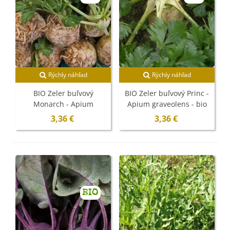
Rýchly náhľad
Rýchly náhľad
BIO Zeler buľvový
BIO Zeler buľvový Princ -
Monarch - Apium
Apium graveolens - bio
graveolens - bio semená -
semená - 20 ks
3,36 €
3,36 €
20 ks
BIO