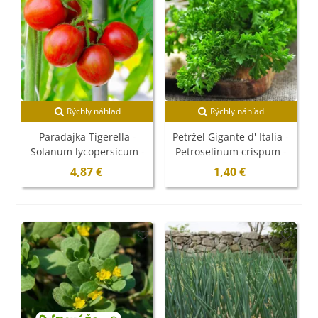
Rýchly náhľad
Rýchly náhľad
Paradajka Tigerella -
Petržel Gigante d' Italia -
Solanum lycopersicum -
Petroselinum crispum -
semená - 6 ks
semená - 300 ks
4,87 €
1,40 €