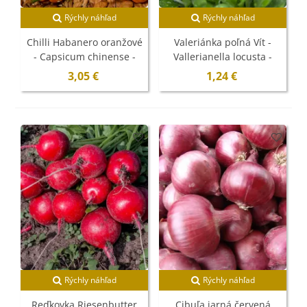
Rýchly náhľad
Rýchly náhľad
Chilli Habanero oranžové
Valeriánka poľná Vít -
- Capsicum chinense -
Vallerianella locusta -
semená - 6 ks
semená - 200 ks
3,05 €
1,24 €
Rýchly náhľad
Rýchly náhľad
Reďkovka Riesenbutter
Cibuľa jarná červená