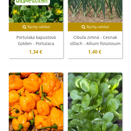
Odporúčame
Rýchly náhľad
Rýchly náhľad
Portulaka kapustová
Cibuľa zimná - Cesnak
Golden - Portulaca
ošľach - Allium fistulosum
oleracea - semená - 100
- semená - 120 ks
1,34 €
1,40 €
ks