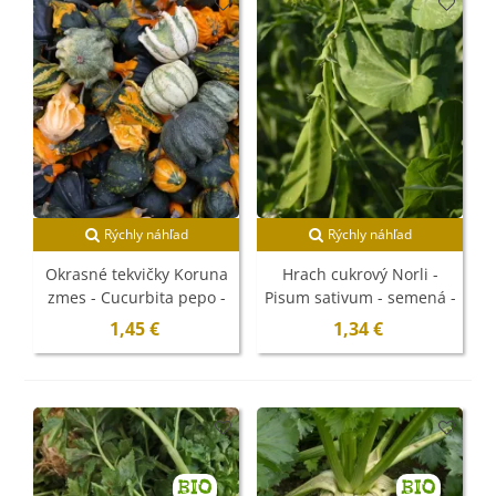
Rýchly náhľad
Rýchly náhľad
Okrasné tekvičky Koruna
Hrach cukrový Norli -
zmes - Cucurbita pepo -
Pisum sativum - semená -
semená - 40 ks
60 ks
1,45 €
1,34 €
BIO
BIO