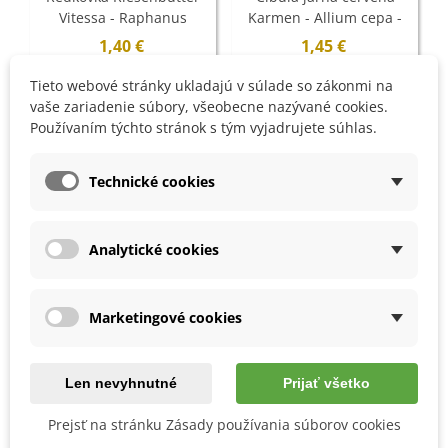
Vitessa - Raphanus
Karmen - Allium cepa -
sativus sativus - semená -
semená - 200 ks
1,40 €
1,45 €
100 ks
Tieto webové stránky ukladajú v súlade so zákonmi na
vaše zariadenie súbory, všeobecne nazývané cookies.
Používaním týchto stránok s tým vyjadrujete súhlas.
Technické cookies
Analytické cookies
Marketingové cookies
Rýchly náhľad
Rýchly náhľad
Cibuľa jarná kuchynská
Pažítka Bohemia - Allium
Len nevyhnutné
Prijať všetko
Všetana - Allium cepa -
Schoenoprasu - semená -
semená - 200 ks
400 ks
Prejsť na stránku Zásady používania súborov cookies
1,45 €
1,40 €