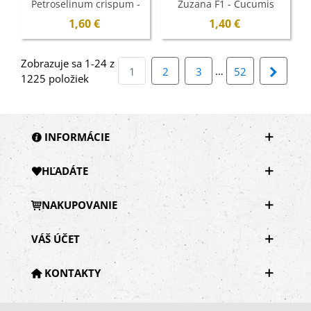
Petroselinum crispum -
Zuzana F1 - Cucumis
semená - 500 ks
sativus - semená - 30 ks
1,60 €
1,40 €
Zobrazuje sa 1-24 z
…
Ďalší
1
2
3
52
1225 položiek
INFORMÁCIE
HĽADÁTE
NAKUPOVANIE
VÁŠ ÚČET
KONTAKTY