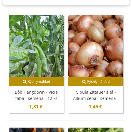
Rýchly náhľad
Rýchly náhľad
Bôb Hangdown - Vicia
Cibuľa Zittauer žltá -
faba - semená - 12 ks
Allium cepa - semená -
270 ks
1,81 €
1,45 €