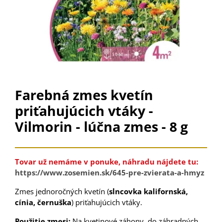
Farebná zmes kvetín
priťahujúcich vtáky -
Vilmorin - lúčna zmes - 8 g
Tovar už nemáme v ponuke, náhradu nájdete tu:
https://www.zosemien.sk/645-pre-zvierata-a-hmyz
Zmes jednoročných kvetín (
slncovka kalifornská,
cínia, černuška
) priťahujúcich vtáky.
Použitie zmesi:
Na kvetinové záhony, do záhradných