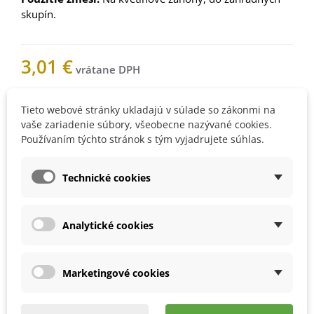
skupín.
3,01 €
Nemáme na sklade
Tieto webové stránky ukladajú v súlade so zákonmi na
vaše zariadenie súbory, všeobecne nazývané cookies.
Používaním týchto stránok s tým vyjadrujete súhlas.
Upozorníme vás, keď bude
Technické cookies
produkt skladom. Vložte váš e-
mail.
Analytické cookies
8000107Z
Marketingové cookies
Obľúbené