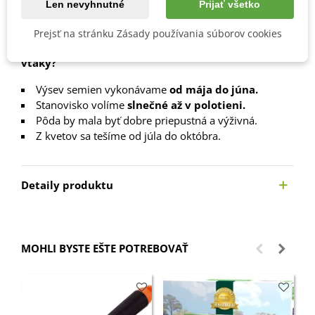
Len nevyhnutné
Prijať všetko
Popis
Prejsť na stránku Zásady používania súborov cookies
Ako si vypestovať zmes kvetín priťahujúcich
vtáky?
Výsev semien vykonávame
od mája do júna.
Stanovisko volíme
slnečné až v polotieni.
Pôda by mala byť dobre priepustná a výživná.
Z kvetov sa tešíme od júla do októbra.
Detaily produktu
MOHLI BYSTE EŠTE POTREBOVAŤ