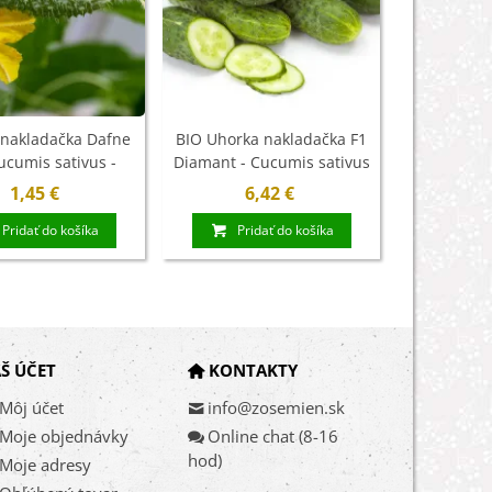
nakladačka Dafne
BIO Uhorka nakladačka F1
BIO uho
ucumis sativus -
Diamant - Cucumis sativus
Cucumis 
mená - 20 ks
- bio semená - 8 ks
seme
1,45 €
6,42 €
3
Pridať do košíka
Pridať do košíka
Š ÚČET
KONTAKTY
Môj účet
info@zosemien.sk
Moje objednávky
Online chat (8-16
hod)
Moje adresy