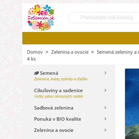
Domov
>
Zelenina a ovocie
>
Semená zeleniny a 
4 ks
Semená
Zelenina, kvety, bylinky a ďalšie
Cibuľoviny a sadenice
Veľký výber okrasných rastlín
Sadbová zelenina
Ponuka v BIO kvalite
Zelenina a ovocie