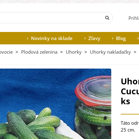
Prih
Novinky na sklade
Zľavy
Blog
ovocie
>
Plodová zelenina
>
Uhorky
>
Uhorky nakladačky
>
Uhor
Cucu
ks
Táto od
25 cm.