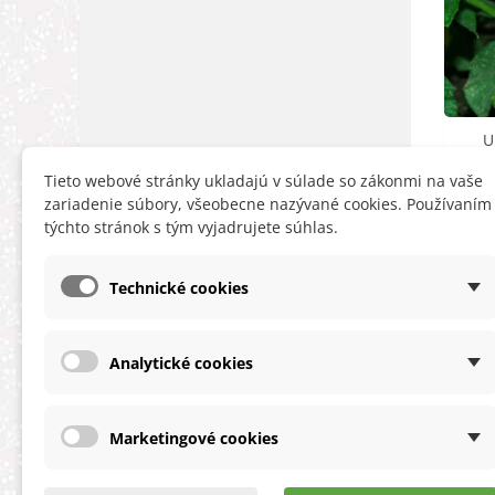
U
Cucum
Tieto webové stránky ukladajú v súlade so zákonmi na vaše
zariadenie súbory, všeobecne nazývané cookies. Používaním
týchto stránok s tým vyjadrujete súhlas.
Technické cookies
Analytické cookies
INFORMÁCIE
HĽA
Obchodné podmienky
Zľa
Marketingové cookies
Ochrana osobných údajov
Nov
O cookies
Ter