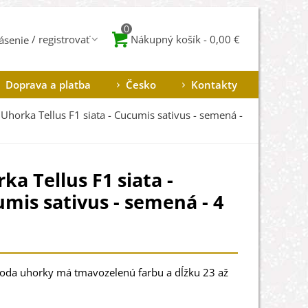
0
Nákupný košík
-
0,00 €
lásenie
Doprava a platba
Česko
Kontakty
Uhorka Tellus F1 siata - Cucumis sativus - semená -
ka Tellus F1 siata -
mis sativus - semená - 4
roda uhorky má tmavozelenú farbu a dĺžku 23 až