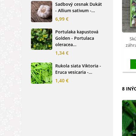
Sadbový cesnak Dukát
Fréz
- Allium sativum -...
cibu
6,99 €
2,0
Portulaka kapustová
Glo
Golden - Portulaca
Sin
Sk
oleracea...
-...
záhra
1,34 €
2,6
Rukola siata Viktoria -
Nez
Eruca vesicaria -...
mod
alpe
1,40 €
1,2
8 INÝ