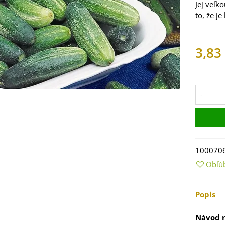
Jej veľk
to, že j
3,83
Na skl
-
100070
 Mangold dúhový -
 vulgaris - bio
Obľú
ená...
9 €
Popis
 Bazalka pravá
Návod n
vená - Ocimum