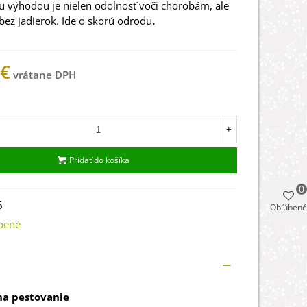
ou výhodou je nielen odolnosť voči chorobám, ale
e bez jadierok. Ide o skorú odrodu
.
 €
ade
+
Pridať do košíka
0
6
Obľúbené
bené
a pestovanie