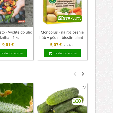
-30%
Zľava
to - Vyjdite do ulíc
Clonoplus - na rozloženie
Slimex - o
 kniha - 1 ks
húb v pôde - biostimulant -
pred sli
AgroBio Opava - 10 ml
9,01 €
5,07 €
1,95
7,24 €
Pridať do košíka
Pridať do košíka
Pri
BIO
Nemáme