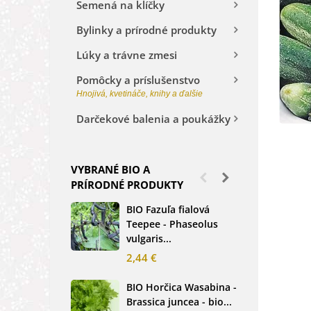
Semená na klíčky
Bylinky a prírodné produkty
Lúky a trávne zmesi
Pomôcky a príslušenstvo
Hnojivá, kvetináče, knihy a ďalšie
Darčekové balenia a poukážky
VYBRANÉ BIO A
PRÍRODNÉ PRODUKTY
BIO Fazuľa fialová
BIO
Teepee - Phaseolus
Beta
vulgaris...
sem
2,44 €
2,3
BIO Horčica Wasabina -
BIO
Brassica juncea - bio...
čer