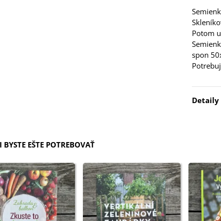
licum -...
Semienk
5 €
Skleníko
Potom už
 Stévia sladká -
Semienka
via rebaudiana -
spon 50
..
Potrebuj
3 €
 Čakanka hlávková
Detaily
tuno - Cichorium...
7 €
 BYSTE EŠTE POTREBOVAŤ
elina zvrátená -
folium resupinatum
4 €