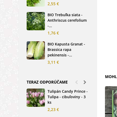
basi
2,55 €
2,5
BIO Trebuľka siata -
Anthriscus cerefolium
BIO
-...
Ste
bio.
1,76 €
3,8
BIO Kapusta Granat -
Brassica rapa
BIO
pekinensis -...
Net
3,11 €
2,0
MOHLI
TERAZ ODPORÚČAME
Tulipán Candy Prince -
Ďat
Tulipa - cibuľoviny - 3
Tri
ks
-...
2,23 €
1,2