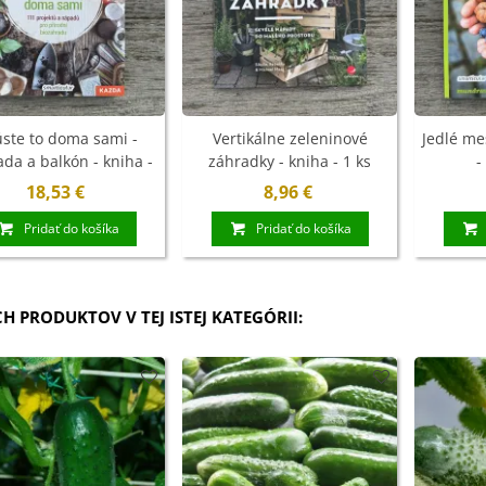
ia ružová - Freesia -
ľoviny - 3 ks
7 €
xínia Mont Blanc -
ningia - cibuľoviny
úste to doma sami -
Vertikálne zeleninové
Jedlé mes
da a balkón - kniha -
záhradky - kniha - 1 ks
-
1 ks
4 €
18,53 €
8,96 €
Pridať do košíka
Pridať do košíka
ábudka alpínska
rá - Myosotis
stris -...
9 €
CH PRODUKTOV V TEJ ISTEJ KATEGÓRII: