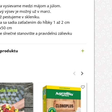
a vysievame medzi májom a júlom.
vý výsev je možný už v marci.
 pestujeme v skleníku.
 sa sadia zatlačením do hĺbky 1 až 2 cm
x50 cm
e slnečné stanovište a pravidelnú zálievku
 produktu