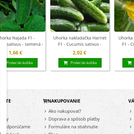
horka Najada F1 -
Uhorka nakladačka Harriet
Uhorka 
is sativus - semená -
F1 - Cucumis sativus -
F1 - C
15 ks
semená - 20 ks
se
1,66 €
2,02 €
Pridať do košíka
Pridať do košíka
DÁTE
NAKUPOVANIE
VÁ
vy
Ako nakupovať?
inky
Doprava a spôsob platby
az odporúčame
Formuláre na stiahnutie