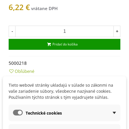
6,22 €
Na sklade
-
+
Pridať do košíka
5000218
Obľúbené
Tieto webové stránky ukladajú v súlade so zákonmi na
Popis
vaše zariadenie súbory, všeobecne nazývané cookies.
Používaním týchto stránok s tým vyjadrujete súhlas.
Ako si vypestovať trávnik ?
Výsev semien vykonávame buď od
marca do apríla
Technické cookies
alebo
od konca júla do polovice septembra.
Pred výsevom plochu očistíme od nežiadúcich