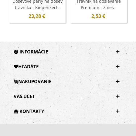
Dosevové perly na dosev
Trávnik na dosievanie
trávnika - Kiepenkerl -
Premium - zmes -
trávna zmes - 1,4 kg
Kiepenkerl - predaj
23,28 €
2,53 €
semien - 25 g
INFORMÁCIE
HĽADÁTE
NAKUPOVANIE
VÁŠ ÚČET
KONTAKTY