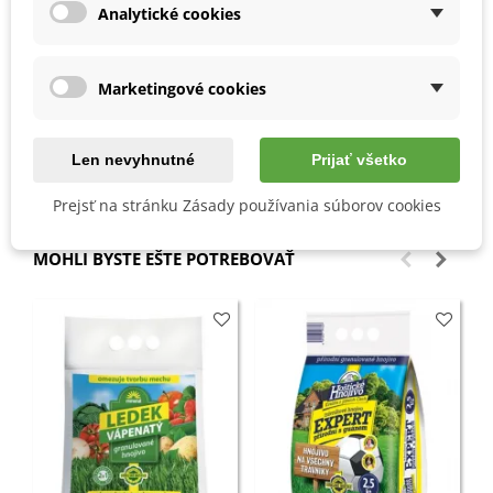
kameňov a ďalších predmetov, prekypríme pôdu a
Analytické cookies
zahnojíme.
Presné dávkovanie a spôsob použitia je uvedený na
obale výrobku.
Marketingové cookies
Detaily produktu
Len nevyhnutné
Prijať všetko
Prejsť na stránku Zásady používania súborov cookies
MOHLI BYSTE EŠTE POTREBOVAŤ