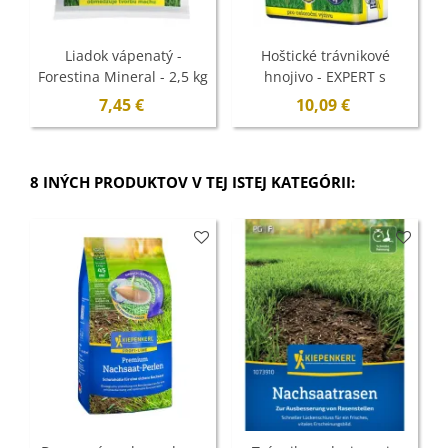
Liadok vápenatý -
Hoštické trávnikové
Forestina Mineral - 2,5 kg
hnojivo - EXPERT s
guánom - 2,5 kg
7,45 €
10,09 €
8 INÝCH PRODUKTOV V TEJ ISTEJ KATEGÓRII: