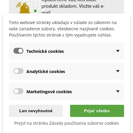
produkt skladom. Vložte váš e-
mail.
Tieto webové stránky ukladajú v súlade so zákonmi na
vaše zariadenie súbory, všeobecne nazývané cookies.
Používaním týchto stránok s tým vyjadrujete súhlas.
2000359
Technické cookies
Obľúbené
Popis
Analytické cookies
Ako si vypestovať tigrídiu?
Marketingové cookies
Vysádzame ich v druhej polovici apríla do hĺbky
5–10
cm
a vzdialenosti
10–15 cm.
Tigrídia vyžaduje
priepustnú, kyprú, humóznu pôdu
Len nevyhnutné
Prijať všetko
a teplé slnečné
stanovisko.
Po výsadbe ich prekryjeme zmesou rašeliny a výživného
Prejsť na stránku Zásady používania súborov cookies
kompostu.