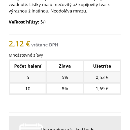
zvädnuté. Lístky majú mečovitý až kopijovitý tvar s
výraznou žilnatinou. Neodoláva mrazu.
Veľkosť hľúzy:
5/+
2,12 €
Množstevné zľavy
Počet balení
Zľava
Ušetríte
5
5%
0,53 €
10
8%
1,69 €
Nemáme na sklade
Upozorníme vás, keď bude