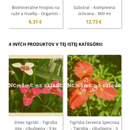
Biominerálne hnojivo na
Substral - Komplexná
ruže a trvalky - Orgamin -
ochrana - 800 ml
1 kg
6,31 €
12,73 €
4 INÝCH PRODUKTOV V TEJ ISTEJ KATEGÓRII:
Nemáme na sklade
Nemáme na sklade
N
Zmes tigrídií - Tigridia
Tigrídia červená Speciosa
mix - cibuľoviny - 9 ks
- Tigridia - cibuľoviny - 3
T