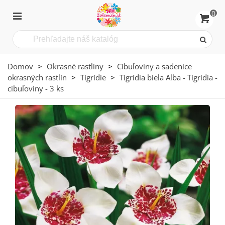
0
Domov
>
Okrasné rastliny
>
Cibuľoviny a sadenice
okrasných rastlín
>
Tigrídie
>
Tigrídia biela Alba - Tigridia -
cibuľoviny - 3 ks