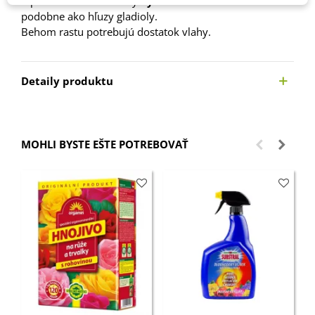
V polovici októbra hľuzy
vyberieme zo zeme
a uložíme
podobne ako hľuzy gladioly.
Behom rastu potrebujú dostatok vlahy.
Detaily produktu
MOHLI BYSTE EŠTE POTREBOVAŤ