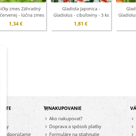
ľoviny - 3 ks
ničky zmes Záhradný
Gladiola Japonica -
Glad
7 €
 červenej - lúčna zmes
Gladiolus - cibuľoviny - 3 ks
Gladiolus
- 0,9 g - ukončený
- ukončený
1,34 €
1,81 €
xínia Mont Blanc -
ningia - cibuľoviny
4 €
ábudka alpínska
rá - Myosotis
stris -...
9 €
DÁTE
NAKUPOVANIE
VÁ
vy
Ako nakupovať?
inky
Doprava a spôsob platby
az odporúčame
Formuláre na stiahnutie