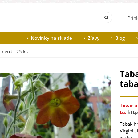
Prih
Novinky na sklade
Zľavy
Blog
emená - 25 ks
Taba
taba
Tovar u
tu:
http
Tabak h
Virgínii
výšky.