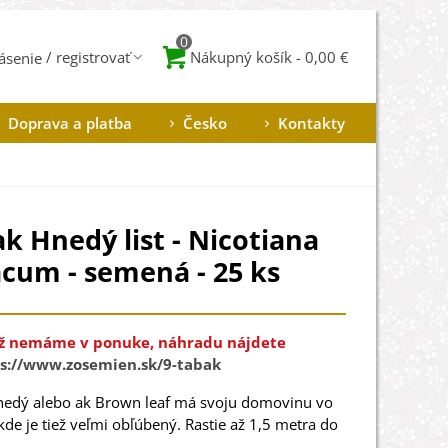
0
Nákupný košík
-
0,00 €
lásenie
Doprava a platba
Česko
Kontakty
k Hnedý list - Nicotiana
cum - semená - 25 ks
ž nemáme v ponuke, náhradu nájdete
s://www.zosemien.sk/9-tabak
nedý alebo ak Brown leaf má svoju domovinu vo
, kde je tiež veľmi obľúbený. Rastie až 1,5 metra do