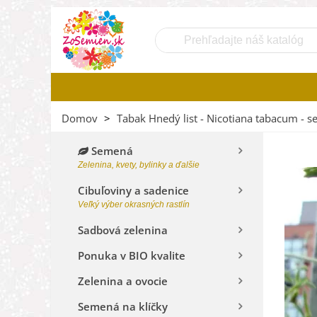
Domov
>
Tabak Hnedý list - Nicotiana tabacum - s
Semená
Zelenina, kvety, bylinky a ďalšie
Cibuľoviny a sadenice
Veľký výber okrasných rastlín
Sadbová zelenina
Ponuka v BIO kvalite
Zelenina a ovocie
Semená na klíčky