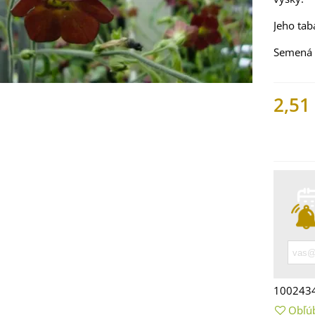
Jeho tab
Semená
2,51
Nemáme
 Mangold dúhový -
 vulgaris - bio
ená...
9 €
 Bazalka pravá
vená - Ocimum
100243
licum -...
Obľú