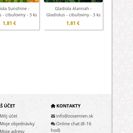
iola Sunshine -
Gladiola Alannah -
Gladiola 
 - cibuľoviny - 3 ks
Gladiolus - cibuľoviny - 3 ks
Gladiolus - 
- ukončený
- ukončený
- u
1,81 €
1,81 €
1
Š ÚČET
KONTAKTY
Môj účet
info@zosemien.sk
Moje objednávky
Online chat (8-16
hod)
Moje adresy