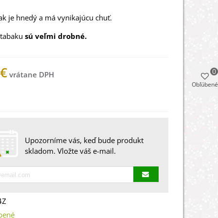
ak je hnedý a má vynikajúcu chuť.
 tabaku
sú veľmi drobné.
 €
0
Obľúbené
 na sklade
Upozorníme vás, keď bude produkt
skladom. Vložte váš e-mail.
4Z
bené