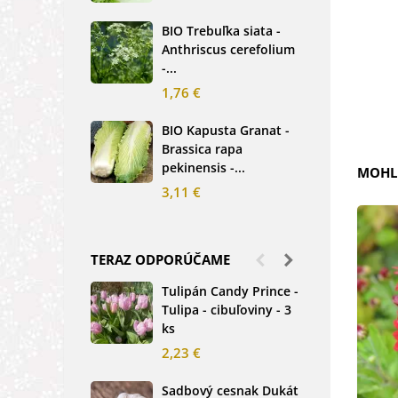
2,5
BIO Trebuľka siata -
Anthriscus cerefolium
BIO
-...
Ste
bio.
1,76 €
3,8
BIO Kapusta Granat -
Brassica rapa
BIO
pekinensis -...
Net
MOHLI
3,11 €
2,0
TERAZ ODPORÚČAME
Tulipán Candy Prince -
Ďat
Tulipa - cibuľoviny - 3
Tri
ks
-...
2,23 €
1,2
Sadbový cesnak Dukát
Fréz