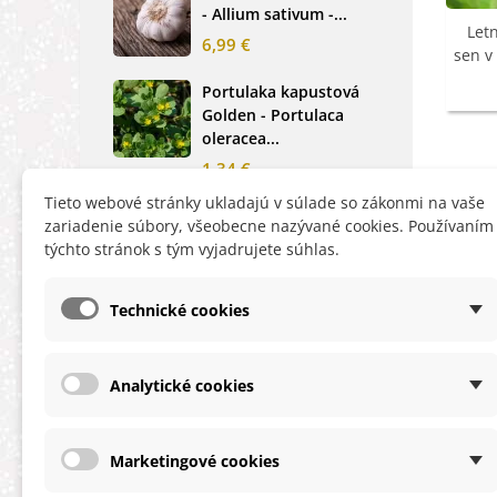
- Allium sativum -...
cibu
Let
6,99 €
2,0
sen v
Portulaka kapustová
Glo
Golden - Portulaca
Sin
oleracea...
-...
1,34 €
2,6
Tieto webové stránky ukladajú v súlade so zákonmi na vaše
Rukola siata Viktoria -
Nez
zariadenie súbory, všeobecne nazývané cookies. Používaním
Eruca vesicaria -...
mod
týchto stránok s tým vyjadrujete súhlas.
alpe
1,40 €
1,2
Technické cookies
Analytické cookies
INFORMÁCIE
HĽA
Obchodné podmienky
Zľa
Marketingové cookies
Ochrana osobných údajov
Nov
O cookies
Ter