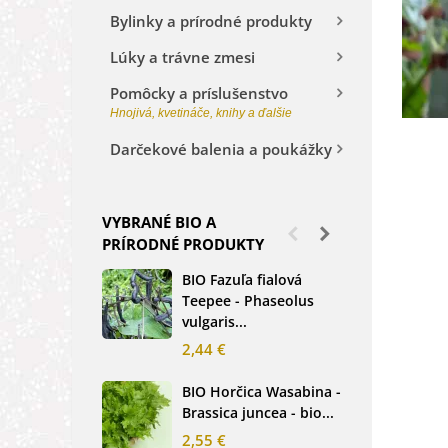
Bylinky a prírodné produkty
Lúky a trávne zmesi
Pomôcky a príslušenstvo
Hnojivá, kvetináče, knihy a ďalšie
Darčekové balenia a poukážky
VYBRANÉ BIO A
PRÍRODNÉ PRODUKTY
BIO Fazuľa fialová
BIO
Teepee - Phaseolus
Beta
vulgaris...
sem
2,44 €
2,3
BIO Horčica Wasabina -
BIO
Brassica juncea - bio...
čer
basi
2,55 €