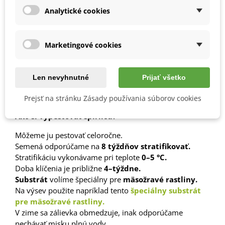
Analytické cookies
Marketingové cookies
1003058Z
Obľúbené
Len nevyhnutné
Prijať všetko
Popis
Prejsť na stránku Zásady používania súborov cookies
Ako si vypestovať špirlicu?
Môžeme ju pestovať celoročne.
Semená odporúčame na
8 týždňov stratifikovať.
Stratifikáciu vykonávame pri teplote
0–5 °C.
Doba klíčenia je približne
4–týždne.
Substrát
volíme špeciálny pre
mäsožravé rastliny.
Na výsev použite napríklad tento
špeciálny substrát
pre mäsožravé rastliny.
V zime sa zálievka obmedzuje, inak odporúčame
nechávať misku plnú vody.