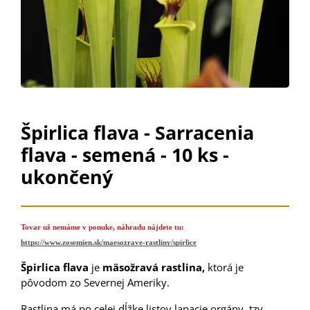
Špirlica flava - Sarracenia
flava - semená - 10 ks -
ukončený
Tovar už nemáme v ponuke, náhradu nájdete tu:
https://www.zosemien.sk/maesozrave-rastliny/spirlice
Špirlica flava
je
mäsožravá rastlina,
ktorá je
pôvodom zo Severnej Ameriky.
Rastlina má po celej dĺžke listov lapacie orgány, tzv.