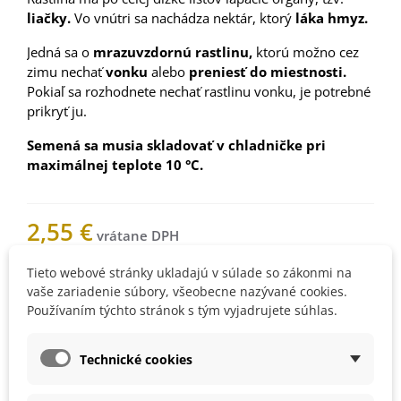
liačky.
Vo vnútri sa nachádza nektár, ktorý
láka hmyz.
Jedná sa o
mrazuvzdornú rastlinu,
ktorú možno cez
zimu nechať
vonku
alebo
preniesť do miestnosti.
Pokiaľ sa rozhodnete nechať rastlinu vonku, je potrebné
prikryť ju.
Semená sa musia skladovať v chladničke pri
maximálnej teplote 10 °C.
2,55 €
Tieto webové stránky ukladajú v súlade so zákonmi na
Nemáme na sklade
vaše zariadenie súbory, všeobecne nazývané cookies.
Používaním týchto stránok s tým vyjadrujete súhlas.
Upozorníme vás, keď bude
Technické cookies
produkt skladom. Vložte váš e-
mail.