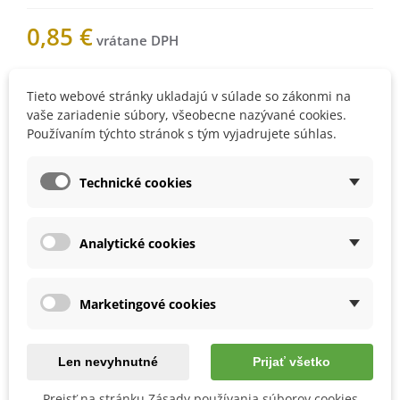
0,85 €
Nemáme na sklade
Tieto webové stránky ukladajú v súlade so zákonmi na
vaše zariadenie súbory, všeobecne nazývané cookies.
Používaním týchto stránok s tým vyjadrujete súhlas.
Upozorníme vás, keď bude
produkt skladom. Vložte váš e-
Technické cookies
mail.
Analytické cookies
1001833Z
Marketingové cookies
Obľúbené
Len nevyhnutné
Prijať všetko
Popis
Prejsť na stránku Zásady používania súborov cookies