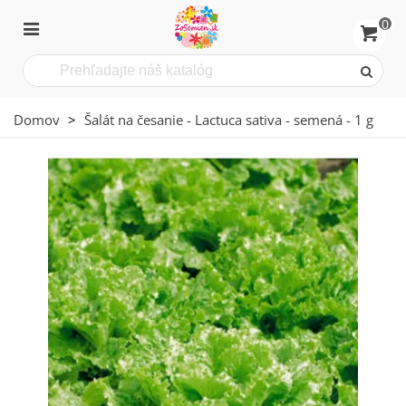
0
Domov
>
Šalát na česanie - Lactuca sativa - semená - 1 g