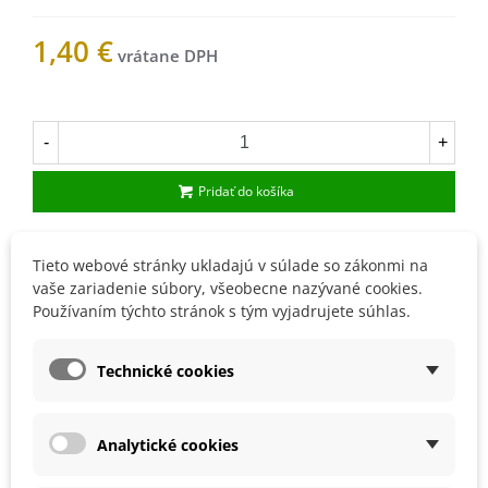
1,40 €
Na sklade
-
+
Pridať do košíka
1003639
Tieto webové stránky ukladajú v súlade so zákonmi na
vaše zariadenie súbory, všeobecne nazývané cookies.
Obľúbené
Používaním týchto stránok s tým vyjadrujete súhlas.
Popis
Technické cookies
Šalát Little Gem vysievame od marca až do augusta
priamo von. Klíčenie trvá 11 - 12 dní, ideálna teplota je
Analytické cookies
10 - 15 °C. Semienka vysievame do hĺbky 1 cm.