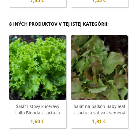
7,45 €
7,45 €
8 INÝCH PRODUKTOV V TEJ ISTEJ KATEGÓRII:
Šalát listový kučeravý
Šalát na balkón Baby leaf
Lollo Bionda - Lactuca
- Lactuca sativa - semená
sativa - semená - 450 ks
- 100 ks
1,60 €
1,81 €