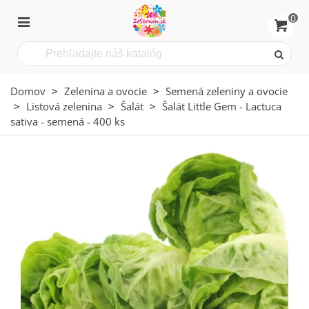
0
Domov
>
Zelenina a ovocie
>
Semená zeleniny a ovocie
>
Listová zelenina
>
Šalát
>
Šalát Little Gem - Lactuca
sativa - semená - 400 ks