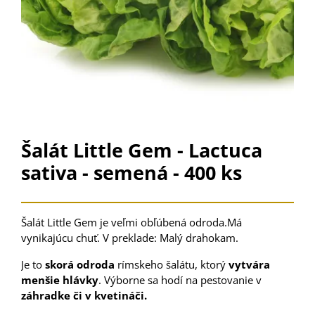
Šalát Little Gem - Lactuca
sativa - semená - 400 ks
Šalát Little Gem je veľmi obľúbená odroda.Má
vynikajúcu chuť. V preklade: Malý drahokam.
Je to
skorá odroda
rímskeho šalátu, ktorý
vytvára
menšie hlávky
. Výborne sa hodí na pestovanie v
záhradke či v kvetináči.