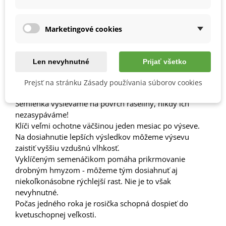
Jak si vypěstovat Rosnatku
Drosera
nidiformis
:
Teploty vyhovujú izbové alebo letné vonkajšie.
Marketingové cookies
Pestovanie je veľmi jednoduché.
Stačí rastline zabezpečiť dostatok svetla (potrebuje veľa
priameho slnka) a silnú zálievku (kvetináčik by mal stáťt
Len nevyhnutné
Prijať všetko
trvalo v podmiske s vodou).
Substrát volíme chudobný, kyslý (najlepšie čistú rašelinu
Prejsť na stránku Zásady používania súborov cookies
alebo rašelinu s perlitom).
Semienka vysievame na povrch rašeliny, nikdy ich
nezasypáváme!
Klíči veľmi ochotne väčšinou jeden mesiac po výseve.
Na dosiahnutie lepších výsledkov môžeme výsevu
zaistiť vyššiu vzdušnú vlhkosť.
Vyklíčeným semenáčikom pomáha prikrmovanie
drobným hmyzom - môžeme tým dosiahnuť aj
niekoľkonásobne rýchlejší rast. Nie je to však
nevyhnutné.
Počas jedného roka je rosička schopná dospieť do
kvetuschopnej veľkosti.