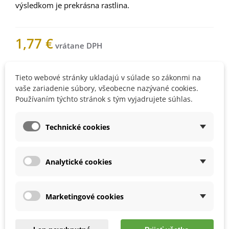
výsledkom je prekrásna rastlina.
1,77 €
Nemáme na sklade
Tieto webové stránky ukladajú v súlade so zákonmi na
vaše zariadenie súbory, všeobecne nazývané cookies.
Používaním týchto stránok s tým vyjadrujete súhlas.
Upozorníme vás, keď bude
produkt skladom. Vložte váš e-
Technické cookies
mail.
Analytické cookies
1002235Z
Marketingové cookies
Obľúbené