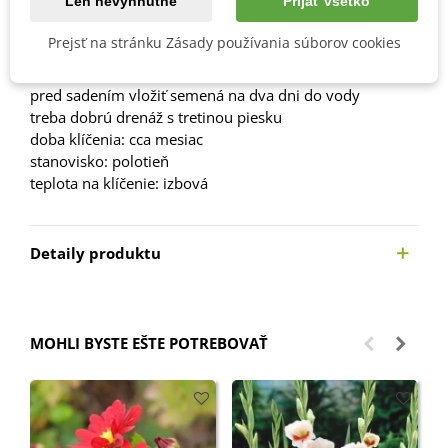
Len nevyhnutné
Prijať všetko
Popis
Prejsť na stránku Zásady používania súborov cookies
Návod na pestovanie:
pred sadením vložiť semená na dva dni do vody
treba dobrú drenáž s tretinou piesku
doba klíčenia: cca mesiac
stanovisko: polotieň
teplota na klíčenie: izbová
Detaily produktu
MOHLI BYSTE EŠTE POTREBOVAŤ