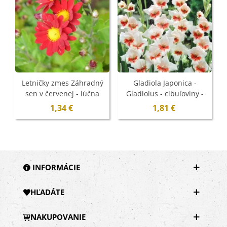
Letničky zmes Záhradný
Gladiola Japonica -
sen v červenej - lúčna
Gladiolus - cibuľoviny -
zmes - 0,9 g - ukončený
3 ks - ukončený
1,34 €
1,81 €
INFORMÁCIE
HĽADÁTE
NAKUPOVANIE