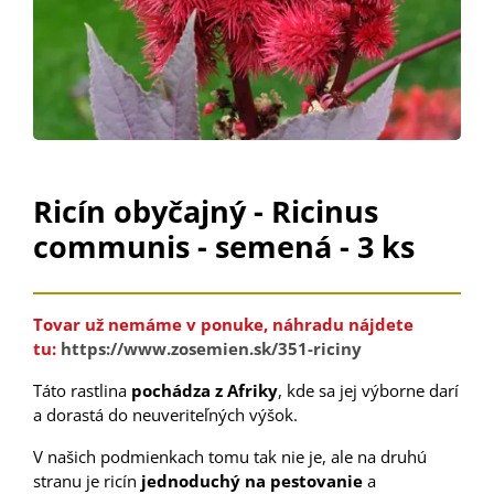
Ricín obyčajný - Ricinus
communis - semená - 3 ks
Tovar už nemáme v ponuke, náhradu nájdete
tu:
https://www.zosemien.sk/351-riciny
Táto rastlina
pochádza z Afriky
, kde sa jej výborne darí
a dorastá do neuveriteľných výšok.
V našich podmienkach tomu tak nie je, ale na druhú
stranu je ricín
jednoduchý na pestovanie
a