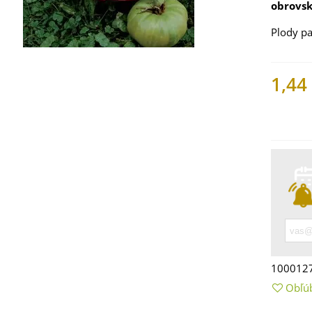
obrovs
Plody
pa
1,44
Nemáme
 Mangold dúhový -
 vulgaris - bio
ená...
9 €
100012
 Bazalka pravá
vená - Ocimum
Obľú
licum -...