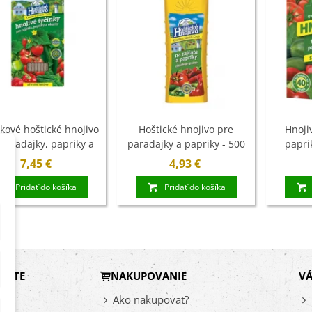
ľoviny - 3 ks
7 €
xínia Mont Blanc -
ningia - cibuľoviny
4 €
kové hoštické hnojivo
Hoštické hnojivo pre
Hnoji
ábudka alpínska
paradajky, papriky a
paradajky a papriky - 500
papri
rá - Myosotis
uhorky - 20 ks
ml
B
7,45 €
4,93 €
stris -...
9 €
Pridať do košíka
Pridať do košíka
DÁTE
NAKUPOVANIE
VÁ
vy
Ako nakupovať?