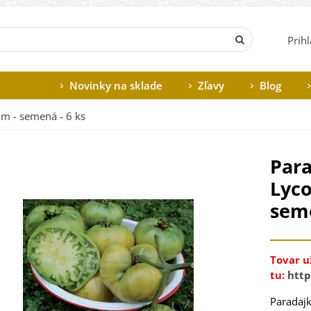
Prih
Novinky na sklade
Zľavy
Blog
um - semená - 6 ks
Para
Lyco
seme
Tovar u
tu:
http
Paradaj