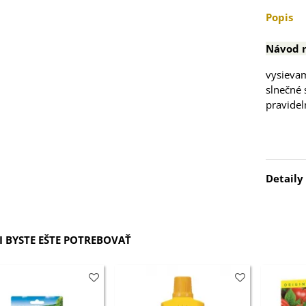
5 €
Popis
 Stévia sladká -
Návod n
via rebaudiana -
..
vysieva
3 €
slnečné 
pravidel
 Čakanka hlávková
tuno - Cichorium...
7 €
Detaily
elina zvrátená -
folium resupinatum
 BYSTE EŠTE POTREBOVAŤ
4 €
ia ružová - Freesia -