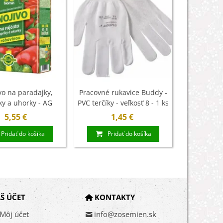
vo na paradajky,
Pracovné rukavice Buddy -
Špeciálny
ky a uhorky - AG
PVC terčíky - veľkosť 8 - 1 ks
paradajky,
iomin - 1 kg
semen
5,55 €
1,45 €
1
Pridať do košíka
Pridať do košíka
Pri
Š ÚČET
KONTAKTY
Môj účet
info@zosemien.sk