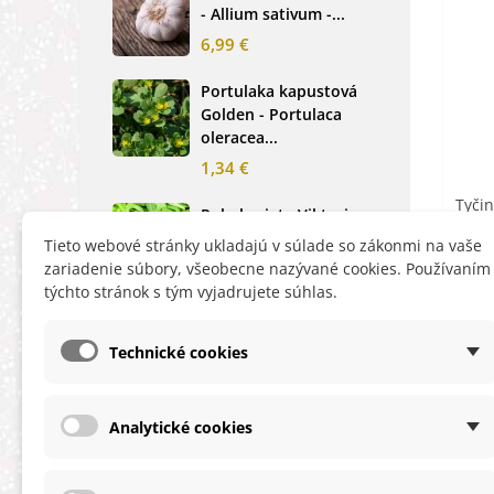
- Allium sativum -...
cibu
6,99 €
2,0
Portulaka kapustová
Glo
Golden - Portulaca
Sin
oleracea...
-...
1,34 €
2,6
Tyčin
Rukola siata Viktoria -
Nez
pre 
Eruca vesicaria -...
mod
Tieto webové stránky ukladajú v súlade so zákonmi na vaše
alpe
1,40 €
zariadenie súbory, všeobecne nazývané cookies. Používaním
1,2
týchto stránok s tým vyjadrujete súhlas.
Technické cookies
Analytické cookies
INFORMÁCIE
HĽA
Obchodné podmienky
Zľa