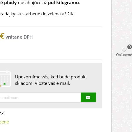
ké
plody
dosahujúce
až
pol
kilogramu
.
radajky
sú sfarbené do
zelena
až
žlta
.
 €
0
 na sklade
Obľúbené
Upozorníme vás, keď bude produkt
skladom. Vložte váš e-mail.
7Z
bené