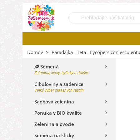
Domov
>
Paradajka - Teta - Lycopersicon esculent
Semená
Zelenina, kvety, bylinky a ďalšie
Cibuľoviny a sadenice
Veľký výber okrasných rastlín
Sadbová zelenina
Ponuka v BIO kvalite
Zelenina a ovocie
Semená na klíčky