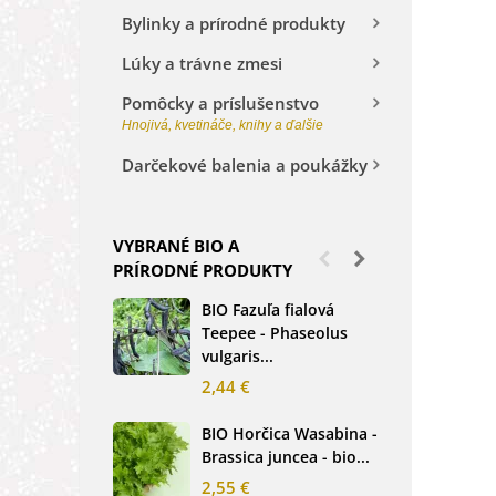
Bylinky a prírodné produkty
Lúky a trávne zmesi
Pomôcky a príslušenstvo
Hnojivá, kvetináče, knihy a ďalšie
Darčekové balenia a poukážky
VYBRANÉ BIO A
PRÍRODNÉ PRODUKTY
BIO Fazuľa fialová
BIO
Teepee - Phaseolus
Beta
vulgaris...
sem
2,44 €
2,3
BIO Horčica Wasabina -
BIO
Brassica juncea - bio...
čer
basi
2,55 €