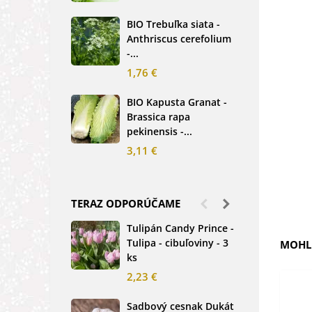
2,5
BIO Trebuľka siata -
Anthriscus cerefolium
BIO
-...
Ste
bio.
1,76 €
3,8
BIO Kapusta Granat -
Brassica rapa
BIO
pekinensis -...
Net
3,11 €
2,0
TERAZ ODPORÚČAME
Tulipán Candy Prince -
Ďat
Tulipa - cibuľoviny - 3
Tri
MOHLI
ks
-...
2,23 €
1,2
Sadbový cesnak Dukát
Fréz