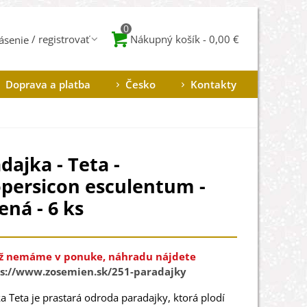
0
Nákupný košík
-
0,00 €
lásenie
Doprava a platba
Česko
Kontakty
dajka - Teta -
persicon esculentum -
ná - 6 ks
ž nemáme v ponuke, náhradu nájdete
s://www.zosemien.sk/251-paradajky
ka
Teta
je
prastará
odroda paradajky
,
ktorá
plodí