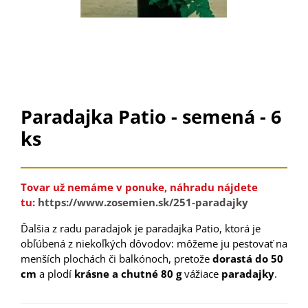
Paradajka Patio - semená - 6
ks
Tovar už nemáme v ponuke, náhradu nájdete
tu:
https://www.zosemien.sk/251-paradajky
Ďalšia z
radu
paradajok
je
paradajka
Patio
,
ktorá je
obľúbená
z
niekoľkých dôvodov
:
môžeme
ju
pestovať
na
menších
plochách
či
balkónoch
,
pretože
dorastá
do
50
cm
a
plodí
krásne a
chutné
80 g
vážiace
paradajky
.