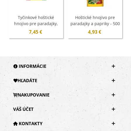
Tyčinkové hoštické
Hoštické hnojivo pre
hnojivo pre paradajky,
paradajky a papriky - 500
papriky a uhorky - 20 ks
ml
7,45 €
4,93 €
INFORMÁCIE
HĽADÁTE
NAKUPOVANIE
VÁŠ ÚČET
KONTAKTY