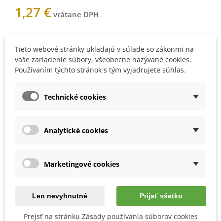
1,27 €
Nemáme na sklade
Tieto webové stránky ukladajú v súlade so zákonmi na
vaše zariadenie súbory, všeobecne nazývané cookies.
Používaním týchto stránok s tým vyjadrujete súhlas.
Upozorníme vás, keď bude
produkt skladom. Vložte váš e-
Technické cookies
mail.
Analytické cookies
1000501Z
Marketingové cookies
Obľúbené
Popis
Len nevyhnutné
Prijať všetko
Prejsť na stránku Zásady používania súborov cookies
Návod na pestovanie: