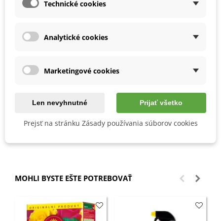
Výsev semien môžeme vykonávať
celoročne.
Technické cookies
Stanovisko volíme
v polotieni
alebo
s rozptýleným
svetlom.
Substrát by mal byť
výživný a priepustný,
najlepšie je
Analytické cookies
zvoliť substrát pre
izbové
rastliny.
Klíčenie trvá
niekoľko týždňov.
Rastlina vyžaduje pravidelnú
zálievku,
najlepšie je keď
Marketingové cookies
kvetináč stojí vo vonkajšom kvetináči vo vode.
Na zimu rastlinu presunieme
do chladnej miestnosti
s
teplotou nad
10 °C.
Len nevyhnutné
Prijať všetko
Prejsť na stránku Zásady používania súborov cookies
Detaily produktu
MOHLI BYSTE EŠTE POTREBOVAŤ