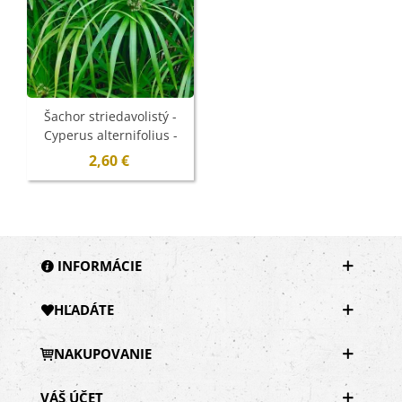
Šachor striedavolistý -
Cyperus alternifolius -
semená - 15 ks
2,60 €
INFORMÁCIE
HĽADÁTE
NAKUPOVANIE
VÁŠ ÚČET