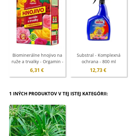
Biominerálne hnojivo na
Substral - Komplexná
ruže a trvalky - Orgamin -
ochrana - 800 ml
1 kg
6,31 €
12,73 €
1 INÝCH PRODUKTOV V TEJ ISTEJ KATEGÓRII: