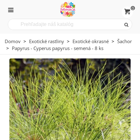
0
Domov
>
Exotické rastliny
>
Exotické okrasné
>
Šachor
>
Papyrus - Cyperus papyrus - semená - 8 ks