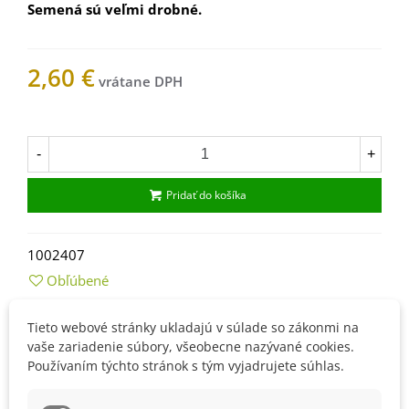
Semená sú veľmi drobné.
2,60 €
Na sklade
-
+
Pridať do košíka
1002407
Obľúbené
Tieto webové stránky ukladajú v súlade so zákonmi na
Popis
vaše zariadenie súbory, všeobecne nazývané cookies.
Používaním týchto stránok s tým vyjadrujete súhlas.
Ako si vypestovať papyrus?