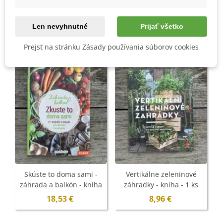
Len nevyhnutné
Prijať všetko
MOHLI BYSTE EŠTE POTREBOVAŤ
Prejsť na stránku Zásady používania súborov cookies
Skúste to doma sami -
Vertikálne zeleninové
záhrada a balkón - kniha
záhradky - kniha - 1 ks
- 1 ks
18,53 €
8,96 €