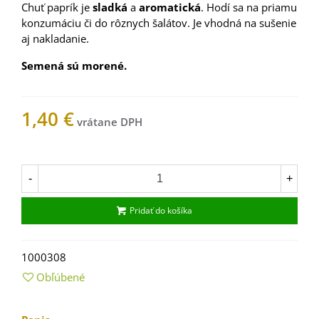
Chuť paprík je
sladká
a
aromatická
. Hodí sa na priamu
konzumáciu či do rôznych šalátov. Je vhodná na sušenie
aj nakladanie.
Semená sú morené.
1,40 €
Na sklade
-
+
Pridať do košíka
1000308
Obľúbené