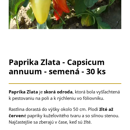
Paprika Zlata - Capsicum
annuum - semená - 30 ks
Paprika Zlata
je
skorá odroda
, ktorá bola vyšľachtená
k pestovaniu na poli a k rýchleniu vo fóliovníku.
Rastlina dorastá do výšky okolo 50 cm. Plodí
žlté až
červen
é papriky kužeľovitého tvaru a so silnou stenou.
Najčastejšie sa zberajú v čase, keď sú žlté.