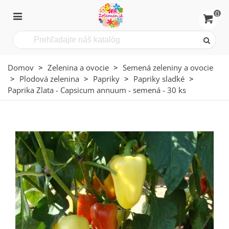
0
Domov
>
Zelenina a ovocie
>
Semená zeleniny a ovocie
>
Plodová zelenina
>
Papriky
>
Papriky sladké
>
Paprika Zlata - Capsicum annuum - semená - 30 ks