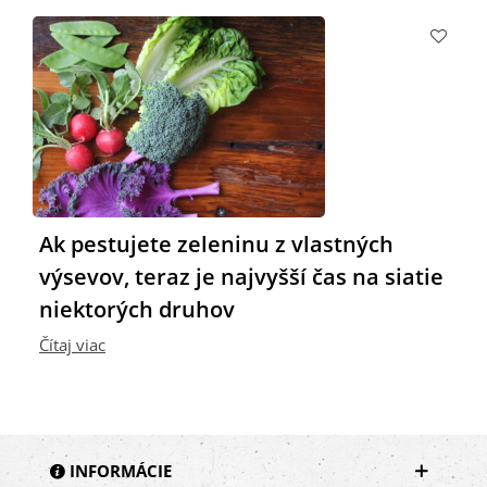
Č
Ak pestujete zeleninu z vlastných
výsevov, teraz je najvyšší čas na siatie
niektorých druhov
Čítaj viac
INFORMÁCIE