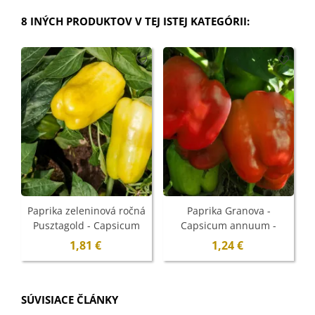
8 INÝCH PRODUKTOV V TEJ ISTEJ KATEGÓRII:
Paprika zeleninová ročná
Paprika Granova -
Pusztagold - Capsicum
Capsicum annuum -
annuum - semená - 12 ks
semená - 50 ks
1,81 €
1,24 €
SÚVISIACE ČLÁNKY