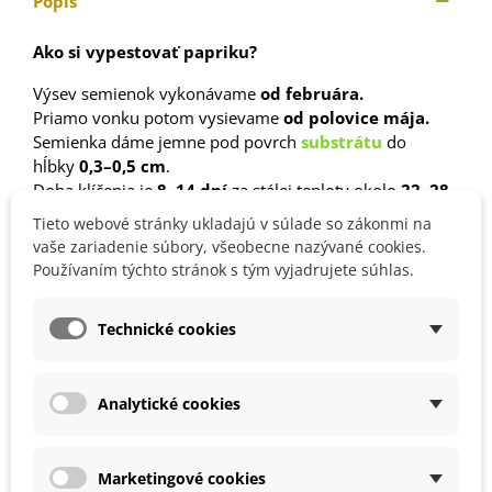
Popis
Ako si vypestovať papriku?
Výsev semienok vykonávame
od februára.
Priamo vonku potom vysievame
od polovice mája.
Semienka dáme jemne pod povrch
substrátu
do
hĺbky
0,3–0,5 cm
.
Doba klíčenia je
8–14 dní
za stálej teploty okolo
22–28
°C.
Tieto webové stránky ukladajú v súlade so zákonmi na
Klíčenie možno urýchliť tak, že osivo na 24 hodín
vaše zariadenie súbory, všeobecne nazývané cookies.
namočíme.
Používaním týchto stránok s tým vyjadrujete súhlas.
Stanovisko volíme
slnečné
a chránené pred vetrom.
Substrát odporúčame
priepustný a dostatočne
Technické cookies
výživný
.
Paprika vyžaduje veľa vody a
pravidelnú zálievku.
Odporúčame do zeminy primiešať
kravský hnoj
a ďalej
Analytické cookies
rastliny
prihnojovať
.
Marketingové cookies
Detaily produktu