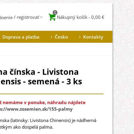
0
Nákupný košík
-
0,00 €
lásenie
Doprava a platba
Česko
Kontakty
a čínska - Livistona
ensis - semená - 3 ks
ž nemáme v ponuke, náhradu nájdete
s://www.zosemien.sk/155-palmy
ínska
(
latinsky
:
Livistona
Chinensis
)
je
nádherná
etkým ako
dospelá
palma
.