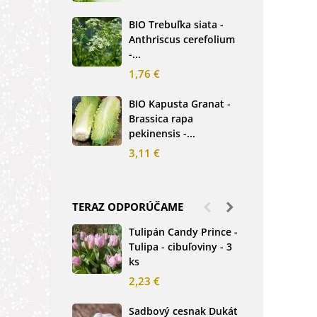
2,5
BIO Trebuľka siata -
Anthriscus cerefolium
BIO
-...
Ste
bio.
1,76 €
3,8
BIO Kapusta Granat -
Brassica rapa
BIO
pekinensis -...
Net
3,11 €
2,0
TERAZ ODPORÚČAME
Tulipán Candy Prince -
Ďat
Tulipa - cibuľoviny - 3
Tri
ks
-...
2,23 €
1,2
Sadbový cesnak Dukát
Fréz