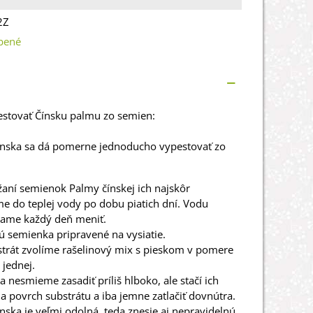
2Z
bené
estovať
Čínsku
palmu
zo
semien
:
ínska
sa
dá
pomerne
jednoducho
vypestovať zo
žaní
semienok
Palmy
čínskej
ich
najskôr
me
do
teplej
vody
po dobu
piatich dní
.
Vodu
dame
každý
deň
meniť
.
ú
semienka
pripravené
na vysiatie.
trát
zvolíme
rašelinový
mix
s
pieskom
v
pomere
 jednej
.
a
nesmieme
zasadiť
príliš
hlboko
,
ale
stačí ich
na
povrch substrátu
a
iba
jemne
zatlačiť
dovnútra
.
ínska
je
veľmi
odolná
,
teda
znesie aj
nepravidelnú