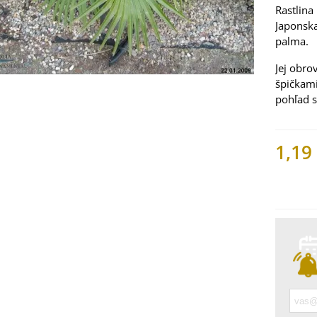
Rastlina
Japonsk
palma
.
Jej
obro
špičkam
pohľad
1,19
Nemáme
 Mangold dúhový -
 vulgaris - bio
ená...
9 €
 Bazalka pravá
vená - Ocimum
licum -...