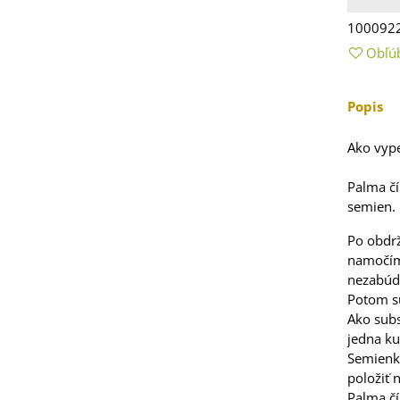
5 €
100092
 Stévia sladká -
Obľú
via rebaudiana -
..
Popis
3 €
Ako vyp
 Čakanka hlávková
tuno - Cichorium...
Palma
č
7 €
semien
.
Po
obdr
namočí
nezabú
elina zvrátená -
Potom
s
folium resupinatum
Ako subs
jedna
ku
4 €
Semienk
položiť
ia ružová - Freesia -
Palma
č