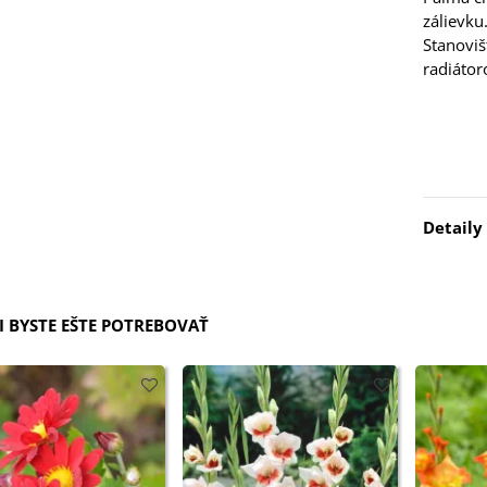
ľoviny - 3 ks
zálievku
7 €
Stanoviš
radiáto
xínia Mont Blanc -
ningia - cibuľoviny
4 €
ábudka alpínska
Detaily
rá - Myosotis
stris -...
9 €
 BYSTE EŠTE POTREBOVAŤ