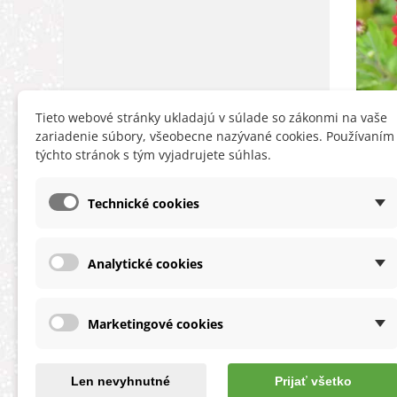
Tieto webové stránky ukladajú v súlade so zákonmi na vaše
Let
zariadenie súbory, všeobecne nazývané cookies. Používaním
sen v
týchto stránok s tým vyjadrujete súhlas.
Technické cookies
Analytické cookies
INFORMÁCIE
HĽA
Obchodné podmienky
Zľa
Marketingové cookies
Ochrana osobných údajov
Nov
O cookies
Ter
Reklamačný poriadok
Map
Len nevyhnutné
Prijať všetko
O nás a kontakt