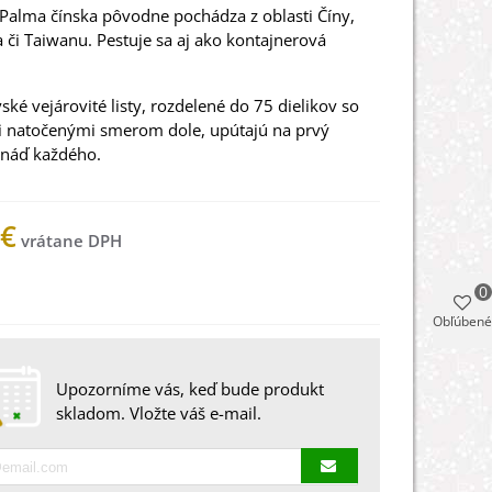
Palma
čínska
pôvodne
pochádza z
oblasti Číny
,
a
či
Taiwanu
.
Pestuje
sa
aj
ako
kontajnerová
vské
vejárovité
listy
,
rozdelené do
75
dielikov
so
i
natočenými
smerom
dole
,
upútajú
na
prvý
snáď každého
.
 €
0
 na sklade
Obľúbené
Upozorníme vás, keď bude produkt
skladom. Vložte váš e-mail.