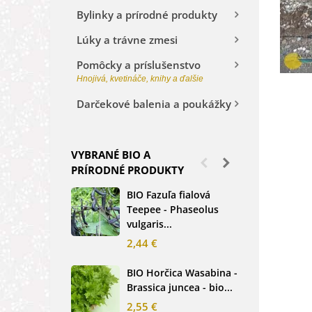
Bylinky a prírodné produkty
Lúky a trávne zmesi
Pomôcky a príslušenstvo
Hnojivá, kvetináče, knihy a ďalšie
Darčekové balenia a poukážky
VYBRANÉ BIO A
PRÍRODNÉ PRODUKTY
BIO Fazuľa fialová
BIO
Teepee - Phaseolus
Beta
vulgaris...
sem
2,44 €
2,3
BIO Horčica Wasabina -
BIO
Brassica juncea - bio...
čer
basi
2,55 €