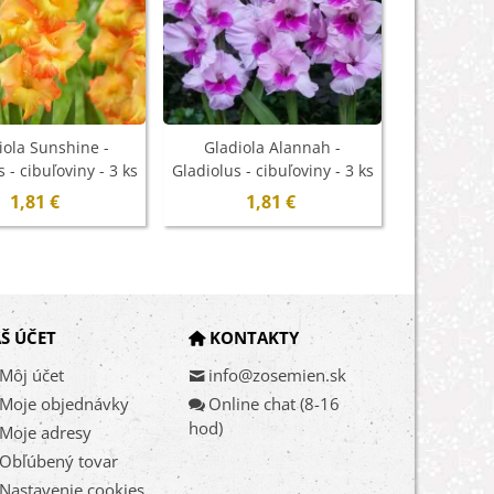
iola Sunshine -
Gladiola Alannah -
Gladiola 
 - cibuľoviny - 3 ks
Gladiolus - cibuľoviny - 3 ks
Gladiolus - 
- ukončený
- ukončený
- u
1,81 €
1,81 €
1
Š ÚČET
KONTAKTY
Môj účet
info@zosemien.sk
Moje objednávky
Online chat (8-16
hod)
Moje adresy
Obľúbený tovar
Nastavenie cookies