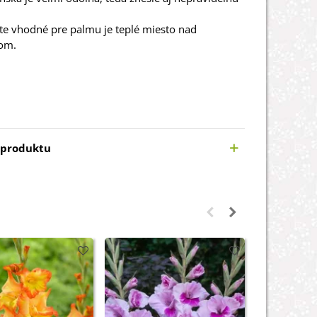
.
te
vhodné
pre
palmu
je
teplé
miesto
nad
rom
.
 produktu