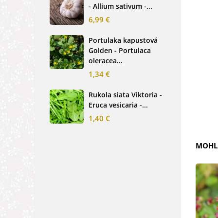
- Allium sativum -...
cibu
6,99 €
2,0
Portulaka kapustová
Glo
Golden - Portulaca
Sin
oleracea...
-...
1,34 €
2,6
Rukola siata Viktoria -
Nez
Eruca vesicaria -...
mod
alpe
1,40 €
1,2
MOHLI