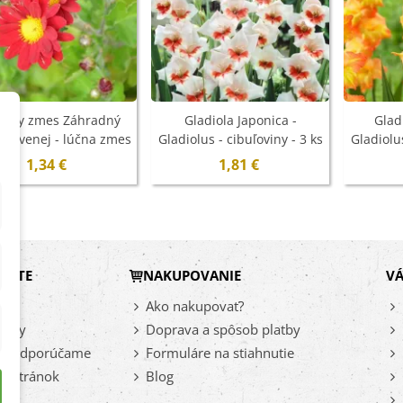
ničky zmes Záhradný
Gladiola Japonica -
Glad
 červenej - lúčna zmes
Gladiolus - cibuľoviny - 3 ks
Gladiolus
- 0,9 g - ukončený
- ukončený
1,34 €
1,81 €
DÁTE
NAKUPOVANIE
VÁ
vy
Ako nakupovať?
inky
Doprava a spôsob platby
az odporúčame
Formuláre na stiahnutie
a stránok
Blog