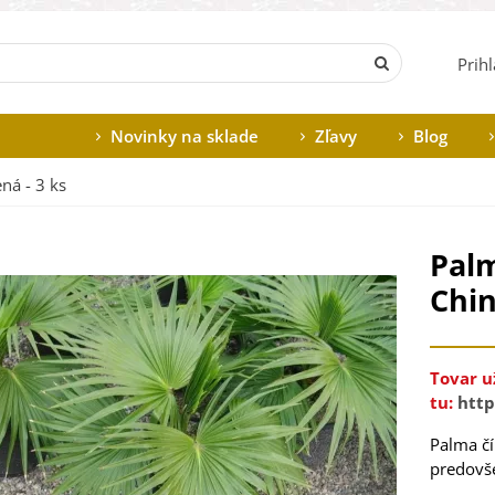
Prih
Novinky na sklade
Zľavy
Blog
ná - 3 ks
Palm
Chin
Tovar u
tu:
http
Palma
č
predovš