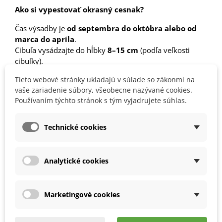
Ako si vypestovať okrasný cesnak?
Čas výsadby je
od septembra do októbra alebo od
marca do apríla
.
Cibuľa vysádzajte do hĺbky
8–15 cm
(podľa veľkosti
cibuľky).
Vzdialenosť medzi cibuľkami by mala byť
40–50 cm
.
Tieto webové stránky ukladajú v súlade so zákonmi na
Cibuľky pred výsadbou odporúčame moriť
vaše zariadenie súbory, všeobecne nazývané cookies.
v
lignohumáte
.
Používaním týchto stránok s tým vyjadrujete súhlas.
Stanovište vyberte
slnečné
.
Pôda by mala byť
ľahká, priepustná, suchá a
vápenitá
.
Technické cookies
Ide o
mrazuvzdornú
rastlinu.
Analytické cookies
Detaily produktu
Marketingové cookies
MOHLI BYSTE EŠTE POTREBOVAŤ