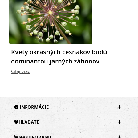
Č
Kvety okrasných cesnakov budú
dominantou jarných záhonov
Čítaj viac
INFORMÁCIE
HĽADÁTE
NAKUPOVANIE