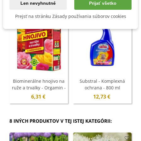
Len nevyhnutné
Prijať všetko
Prejsť na stránku Zásady používania súborov cookies
Biominerálne hnojivo na
Substral - Komplexná
ruže a trvalky - Orgamin -
ochrana - 800 ml
1 kg
6,31 €
12,73 €
8 INÝCH PRODUKTOV V TEJ ISTEJ KATEGÓRII: