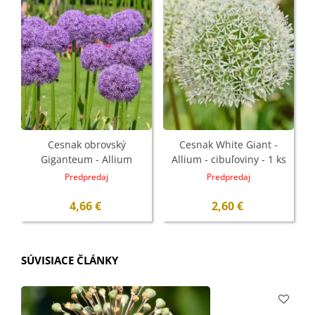
Cesnak obrovský
Cesnak White Giant -
Giganteum - Allium
Allium - cibuľoviny - 1 ks
Giganteum - cibuľoviny -
Predpredaj
Predpredaj
1 ks
4,66 €
2,60 €
SÚVISIACE ČLÁNKY