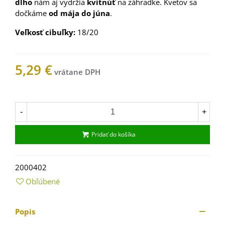
dlho
nám aj vydržia
kvitnúť
na záhradke. Kvetov sa
dočkáme
od mája do júna
.
Veľkosť
cibuľky
:
18/20
5,29 €
Na sklade
-
+
Pridať do košíka
2000402
Obľúbené
Popis