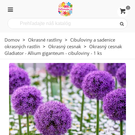
0
Domov
>
Okrasné rastliny
>
Cibuľoviny a sadenice
okrasných rastlín
>
Okrasný cesnak
>
Okrasný cesnak
Gladiator - Allium giganteum - cibuľoviny - 1 ks