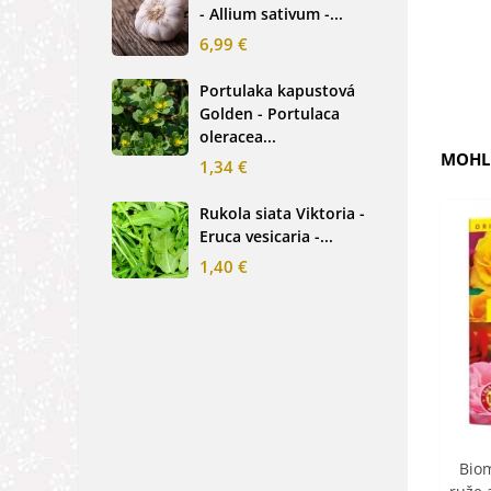
- Allium sativum -...
cibu
6,99 €
2,0
Portulaka kapustová
Glo
Golden - Portulaca
Sin
oleracea...
-...
MOHLI
1,34 €
2,6
Rukola siata Viktoria -
Nez
Eruca vesicaria -...
mod
alpe
1,40 €
1,2
Biom