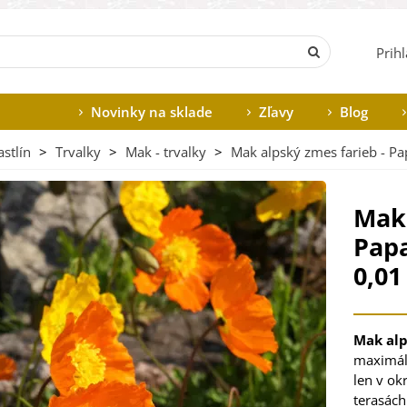
Prih
Novinky na sklade
Zľavy
Blog
stlín
>
Trvalky
>
Mak - trvalky
>
Mak alpský zmes farieb - Pa
Mak 
Papa
0,01
Mak al
maximál
len v ok
terasách