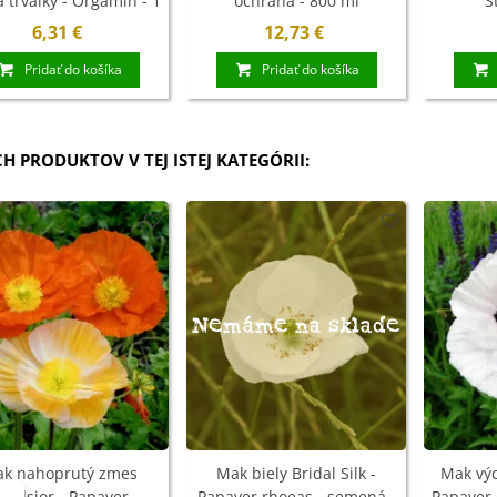
a trvalky - Orgamin - 1
ochrana - 800 ml
S
kg
6,31 €
12,73 €
Pridať do košíka
Pridať do košíka
CH PRODUKTOV V TEJ ISTEJ KATEGÓRII:
Nemáme na sklade
k nahoprutý zmes
Mak biely Bridal Silk -
Mak výc
xcelsior - Papaver
Papaver rhoeas - semená -
Papaver 