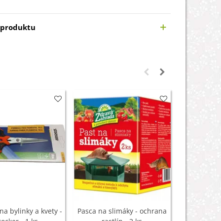
 produktu
a bylinky a kvety -
Pasca na slimáky - ochrana
Vermikompo