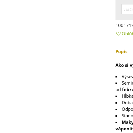
5 €
 Stévia sladká -
via rebaudiana -
100171
..
Obľú
3 €
 Čakanka hlávková
Popis
tuno - Cichorium...
7 €
Ako si 
Výsev
Semie
od
febr
Hĺbka
elina zvrátená -
Doba 
folium resupinatum
Odpo
Stano
4 €
Mak
vápeni
ia ružová - Freesia -