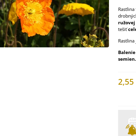
Rastlina
drobných
ružovej 
tešiť
cel
Rastlina
Balenie
semien.
2,55
 Mangold dúhový -
 vulgaris - bio
ená...
Nemáme
9 €
 Bazalka pravá
vená - Ocimum
licum -...