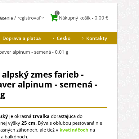
0
Nákupný košík
-
0,00 €
lásenie
Doprava a platba
Česko
Kontakty
paver alpinum - semená - 0,01 g
alpský zmes farieb -
ver alpinum - semená -
 g
pský
je okrasná
trvalka
dorastajúca do
nej výšky
25 cm.
Býva s obľubou pestovaná nie
rasných záhonoch, ale tiež v
kvetináčoch
na
 a balkónoch.