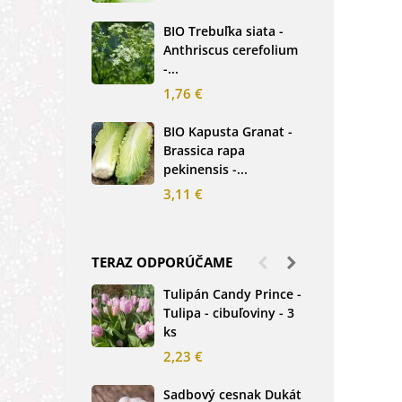
2,5
BIO Trebuľka siata -
Anthriscus cerefolium
BIO
-...
Ste
bio.
1,76 €
3,8
BIO Kapusta Granat -
Brassica rapa
BIO
pekinensis -...
Net
3,11 €
2,0
TERAZ ODPORÚČAME
Tulipán Candy Prince -
Ďat
Tulipa - cibuľoviny - 3
Tri
ks
-...
2,23 €
1,2
Sadbový cesnak Dukát
Fréz