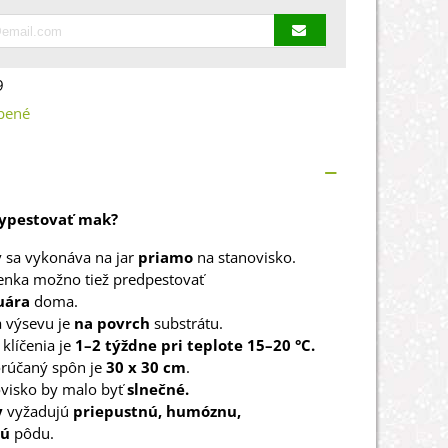
9
bené
vypestovať mak?
 sa vykonáva na jar
priamo
na stanovisko.
nka možno tiež predpestovať
uára
doma.
 výsevu je
na povrch
substrátu.
klíčenia je
1–2 týždne pri teplote 15–20 °C.
rúčaný spôn je
30 x 30 cm
.
visko by malo byť
slnečné.
y
vyžadujú
priepustnú, humóznu,
tú
pôdu.