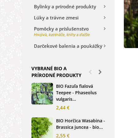
Bylinky a prírodné produkty
Lúky a trávne zmesi
Pomôcky a príslušenstvo
Hnojivá, kvetináče, knihy a ďalšie
Darčekové balenia a poukážky
VYBRANÉ BIO A
PRÍRODNÉ PRODUKTY
BIO Fazuľa fialová
BIO
Teepee - Phaseolus
Beta
vulgaris...
sem
2,44 €
2,3
BIO Horčica Wasabina -
BIO
Brassica juncea - bio...
čer
basi
2,55 €