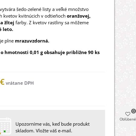
 vytvára šedo-zelené listy a veľké množstvo
 kvetov kvitnúcich v odtieňoch
oranžovej,
a žltej
farby. Z kvetov rastliny sa môžeme
é leto.
 je plne
mrazuvzdorná.
 o hmotnosti 0,01 g obsahuje približne 90 ks
 €
 na sklade
0
Obľúbené
Upozorníme vás, keď bude produkt
skladom. Vložte váš e-mail.