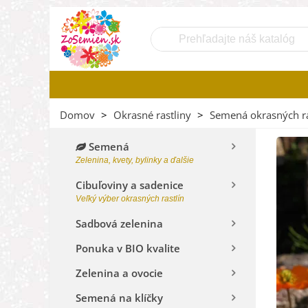
Domov
>
Okrasné rastliny
>
Semená okrasných ra
Semená
Zelenina, kvety, bylinky a ďalšie
Cibuľoviny a sadenice
Veľký výber okrasných rastlín
Sadbová zelenina
Ponuka v BIO kvalite
Zelenina a ovocie
Semená na klíčky