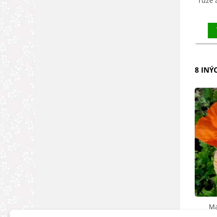
ruže 
8 INÝ
Ma
E