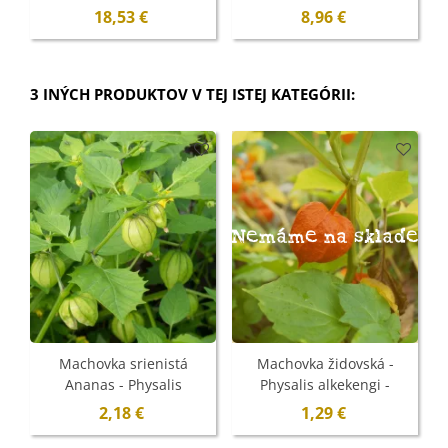
- 1 ks
18,53 €
8,96 €
3 INÝCH PRODUKTOV V TEJ ISTEJ KATEGÓRII:
Nemáme na sklade
Machovka srienistá
Machovka židovská -
Ananas - Physalis
Physalis alkekengi -
pruinosa - semená - 200
semená - 30 ks
2,18 €
1,29 €
ks