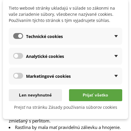
1000708
Tieto webové stránky ukladajú v súlade so zákonmi na
vaše zariadenie súbory, všeobecne nazývané cookies.
Obľúbené
Používaním týchto stránok s tým vyjadrujete súhlas.
Popis
Technické cookies
Ako si vypestovať machovku?
Analytické cookies
Semienka môžeme predpestovať
od februára do
apríla.
Odporúčame pred výsevom nechať semena cez noc
namočené vo vode, urýchli sa tým klíčenie.
Marketingové cookies
Doba klíčenia je
1–2 týždne.
Hĺbka výsevu je
0,5 cm.
Od konca mája je možné rastlinky presadiť na
Len nevyhnutné
Prijať všetko
vonkajšie stanovisko v spone
80 x 80 cm.
Prejsť na stránku Zásady používania súborov cookies
Stanovisko volíme
slnečné.
Substrát volíme
vždy sparený.
Vhodný je ľahký,
zmiešaný s perlitom.
Rastlina by mala mať pravidelnú zálievku a hnojenie.