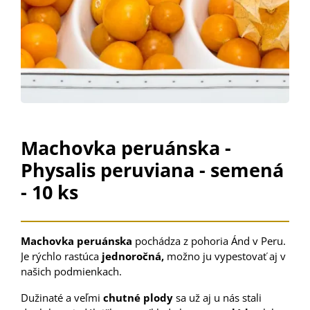
Machovka peruánska -
Physalis peruviana - semená
- 10 ks
Machovka peruánska
pochádza z pohoria Ánd v Peru.
Je rýchlo rastúca
jednoročná,
možno ju vypestovať aj v
našich podmienkach.
Dužinaté a veľmi
chutné plody
sa už aj u nás stali