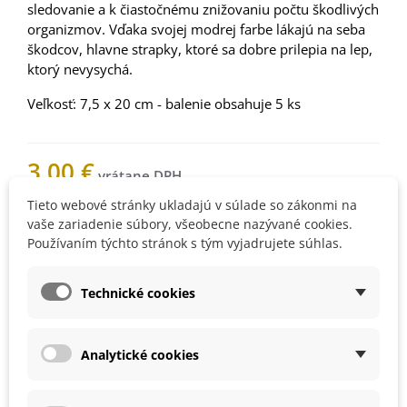
sledovanie a k čiastočnému znižovaniu počtu škodlivých
organizmov. Vďaka svojej modrej farbe lákajú na seba
škodcov, hlavne strapky, ktoré sa dobre prilepia na lep,
ktorý nevysychá.
Veľkosť: 7,5 x 20 cm - balenie obsahuje 5 ks
3,00 €
Tieto webové stránky ukladajú v súlade so zákonmi na
Nemáme na sklade
vaše zariadenie súbory, všeobecne nazývané cookies.
Používaním týchto stránok s tým vyjadrujete súhlas.
Technické cookies
Upozorníme vás, keď bude
produkt skladom. Vložte váš e-
mail.
Analytické cookies