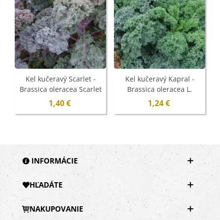
Kel kučeravý Scarlet -
Kel kučeravý Kapral -
B
Brassica oleracea Scarlet
Brassica oleracea L.
- semená - 150 ks
convar. - semená - 300 ks
1,40 €
1,24 €
INFORMÁCIE
HĽADÁTE
NAKUPOVANIE