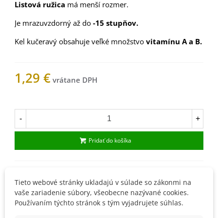
Listová ružica
má menší rozmer.
Je mrazuvzdorný až do
-15 stupňov.
Kel kučeravý obsahuje veľké množstvo
vitamínu A a B.
1,29 €
Na sklade
-
+
Pridať do košíka
1000761
Tieto webové stránky ukladajú v súlade so zákonmi na
Obľúbené
vaše zariadenie súbory, všeobecne nazývané cookies.
Používaním týchto stránok s tým vyjadrujete súhlas.
Popis