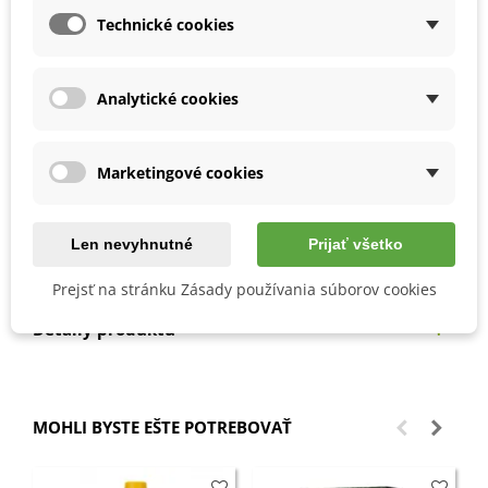
Technické cookies
Ako si vypestovať kel kučeravý?
Priamy výsev možný od konca mája do júna do hĺbky
Analytické cookies
1–2 cm.
Doba klíčenia
je 1–3 týždne.
Odporúčame dodržiavať pestovateľská vzdialenosť
60 x
60 cm.
Marketingové cookies
Vyhovuje mu
slnečné alebo polotienisté stanovište
s dobre priepustnou, stredne ťažkou pôdou.
Je veľmi
odolný proti mrazu
, listy je možné žať aj v
Len nevyhnutné
Prijať všetko
priebehu zimy.
Prejsť na stránku Zásady používania súborov cookies
Detaily produktu
MOHLI BYSTE EŠTE POTREBOVAŤ