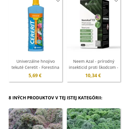
Univerzálne hnojivo
Neem Azal - prírodný
tekuté Ceretit - Forestina
insekticid proti škodcom -
Mineral - 1 l
25 ml
5,69 €
10,34 €
8 INÝCH PRODUKTOV V TEJ ISTEJ KATEGÓRII: