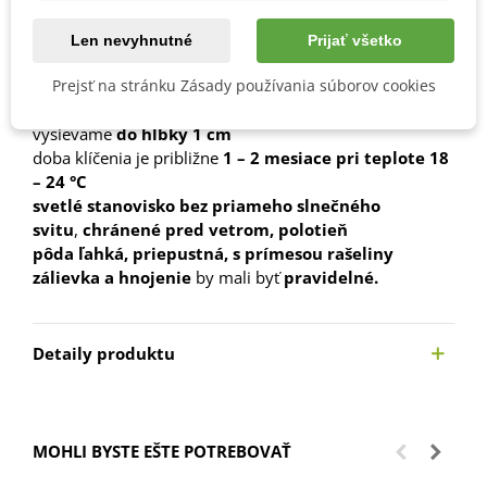
pred výsevom treba semená
namočiť na 24 hodín do
Len nevyhnutné
Prijať všetko
teplej vody
potom nasleduje
Prejsť na stránku Zásady používania súborov cookies
studená stratifikácia
v chladničke
počas
1 – 3 mesiacov
vysievame
do hĺbky 1 cm
doba klíčenia je približne
1 – 2 mesiace pri teplote 18
– 24 °C
svetlé stanovisko bez priameho slnečného
svitu
,
chránené pred vetrom, polotieň
pôda ľahká, priepustná, s prímesou rašeliny
zálievka a hnojenie
by mali byť
pravidelné.
Detaily produktu
MOHLI BYSTE EŠTE POTREBOVAŤ