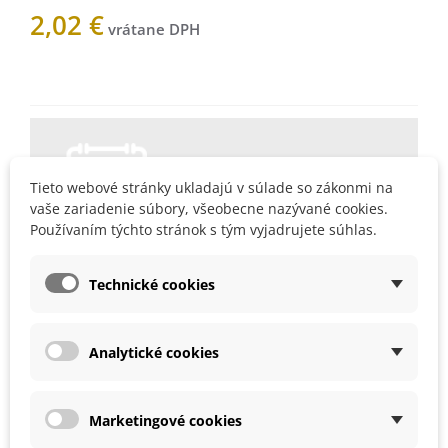
2,02 €
Nemáme na sklade
Upozorníme vás, keď bude
produkt skladom. Vložte váš e-
Tieto webové stránky ukladajú v súlade so zákonmi na
mail.
vaše zariadenie súbory, všeobecne nazývané cookies.
Používaním týchto stránok s tým vyjadrujete súhlas.
Technické cookies
1003468Z
Obľúbené
Analytické cookies
Popis
Marketingové cookies
Návod na pestovanie: