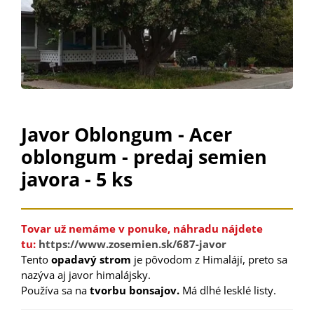
Javor Oblongum - Acer
oblongum - predaj semien
javora - 5 ks
Tovar už nemáme v ponuke, náhradu nájdete
tu:
https://www.zosemien.sk/687-javor
Tento
opadavý
strom
je pôvodom
z Himalájí, preto sa
nazýva aj javor himalájsky.
Používa
sa na
tvorbu
bonsajov
.
Má dlhé lesklé listy.