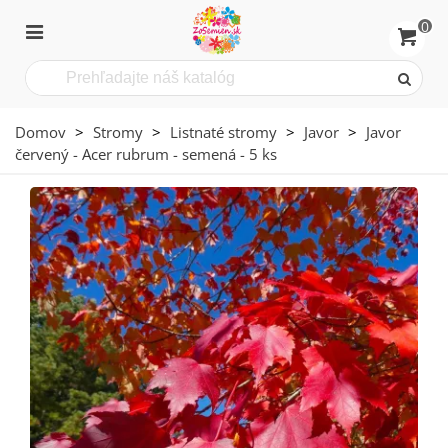
0
Domov
>
Stromy
>
Listnaté stromy
>
Javor
>
Javor
červený - Acer rubrum - semená - 5 ks