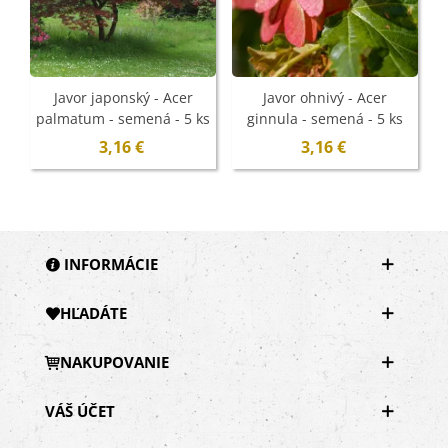
Javor japonský - Acer
Javor ohnivý - Acer
palmatum - semená - 5 ks
ginnula - semená - 5 ks
p
3,16 €
3,16 €
INFORMÁCIE
HĽADÁTE
NAKUPOVANIE
VÁŠ ÚČET