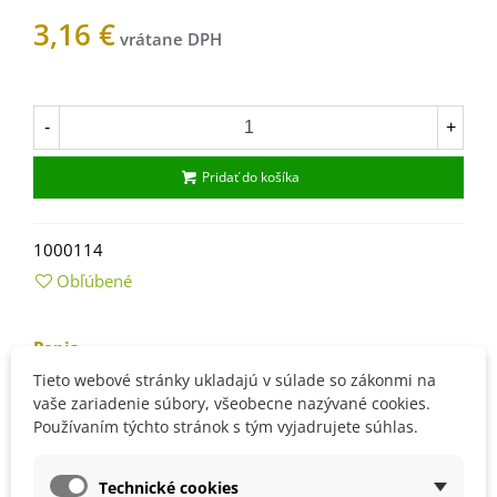
3,16 €
Na sklade
-
+
Pridať do košíka
1000114
Obľúbené
Popis
Tieto webové stránky ukladajú v súlade so zákonmi na
Návod na pestovanie:
vaše zariadenie súbory, všeobecne nazývané cookies.
Používaním týchto stránok s tým vyjadrujete súhlas.
pred výsevom semená
namočíme na 24 hodín do
teplej vody
Technické cookies
nasleduje
studená stratifikácia
vo vlhkom piesku či