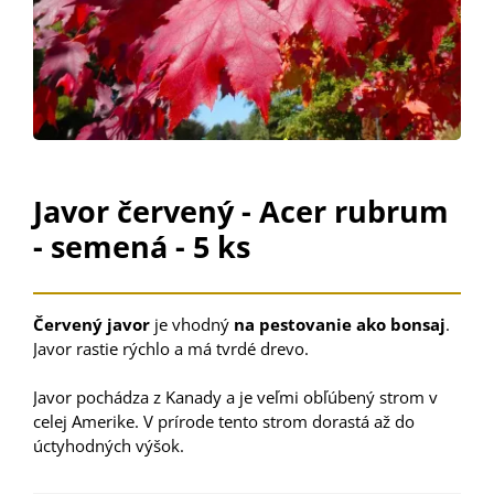
Javor červený - Acer rubrum
- semená - 5 ks
Červený
javor
je
vhodný
na
pestovanie
ako
b
onsaj
.
Javor
rastie
rýchlo
a
má
tvrdé
drevo
.
Javor
pochádza
z Kanady
a
je
veľmi
obľúbený strom
v
celej
Amerike
.
V
prírode
tento
strom
dorastá
až
do
úctyhodných
výšok
.