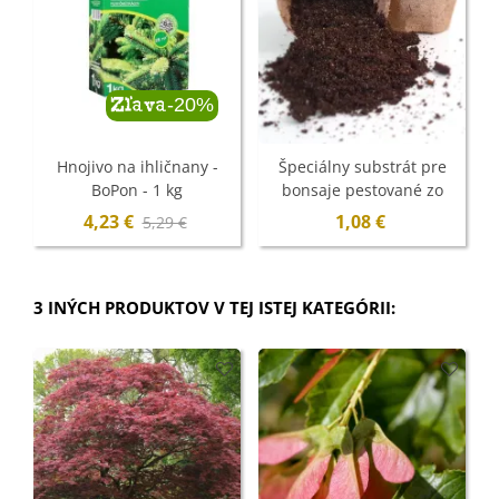
-20%
Zľava
Hnojivo na ihličnany -
Špeciálny substrát pre
BoPon - 1 kg
bonsaje pestované zo
semien - 100 g
4,23 €
1,08 €
5,29 €
3 INÝCH PRODUKTOV V TEJ ISTEJ KATEGÓRII: