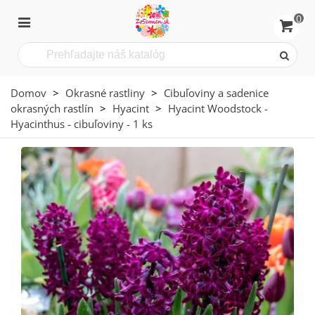
0
Domov
>
Okrasné rastliny
>
Cibuľoviny a sadenice
okrasných rastlín
>
Hyacint
>
Hyacint Woodstock -
Hyacinthus - cibuľoviny - 1 ks