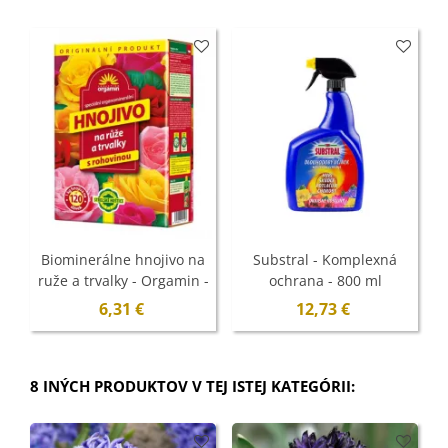
Biominerálne hnojivo na
Substral - Komplexná
ruže a trvalky - Orgamin -
ochrana - 800 ml
1 kg
6,31 €
12,73 €
8 INÝCH PRODUKTOV V TEJ ISTEJ KATEGÓRII: