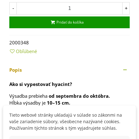
-
+
Pridať do košíka
2000348
Obľúbené
Popis
Ako si vypestovať hyacint?
Výsadba prebieha
od septembra do októbra.
Hĺbka výsadby je
10–15 cm.
Vzdialenosť medzi rastlinami by mala byť
10–20 cm.
Tieto webové stránky ukladajú v súlade so zákonmi na
Stanovište volíme
dostatočne slnečné.
vaše zariadenie súbory, všeobecne nazývané cookies.
Pôda by mala byť
ľahšia, výživná a obohatená o
Používaním týchto stránok s tým vyjadrujete súhlas.
vyzretý kompost.
Na zimu cibuľky
chráňte pred mrazom.