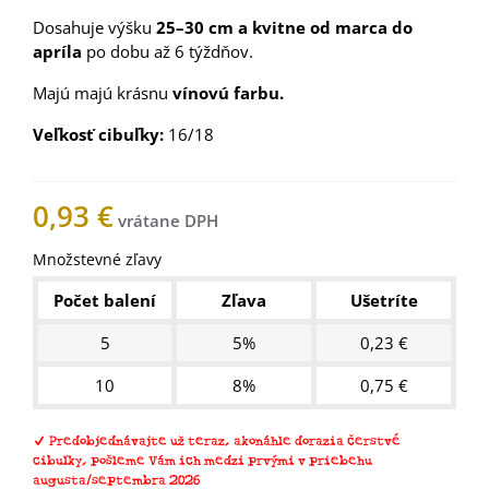
Dosahuje výšku
25–30 cm a kvitne od marca do
apríla
po dobu až 6 týždňov.
Majú majú krásnu
vínovú farbu.
Veľkosť
cibuľky
:
16/18
0,93 €
Množstevné zľavy
Počet balení
Zľava
Ušetríte
5
5%
0,23 €
10
8%
0,75 €
Predobjednávajte už teraz, akonáhle dorazia čerstvé
cibuľky, pošleme Vám ich medzi prvými v priebehu
augusta/septembra 2026