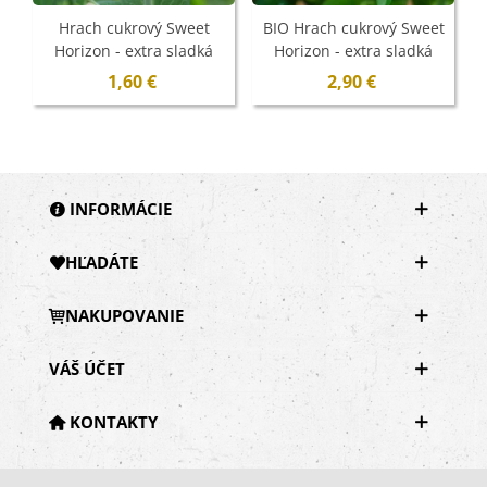
Hrach cukrový Sweet
BIO Hrach cukrový Sweet
Horizon - extra sladká
Horizon - extra sladká
odroda - Pisum sativum -
odroda - Pisum sativum -
1,60 €
2,90 €
semená - 40 ks
bio semená - 35 ks
INFORMÁCIE
HĽADÁTE
NAKUPOVANIE
VÁŠ ÚČET
KONTAKTY