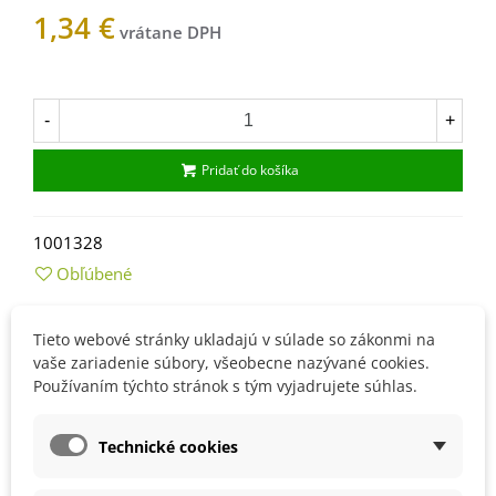
1,34 €
Na sklade
-
+
Pridať do košíka
1001328
Obľúbené
Popis
Tieto webové stránky ukladajú v súlade so zákonmi na
vaše zariadenie súbory, všeobecne nazývané cookies.
Používaním týchto stránok s tým vyjadrujete súhlas.
Návod na pestovanie
Výsev robíme od začiatku apríla.
Technické cookies
Môžeme ho opakovať každých 10 dní, aby sme si zaistili
dlhodobejšie úrodu.