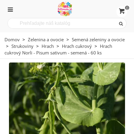
0
Domov
>
Zelenina a ovocie
>
Semená zeleniny a ovocie
>
Strukoviny
>
Hrach
>
Hrach cukrový
>
Hrach
cukrový Norli - Pisum sativum - semená - 60 ks