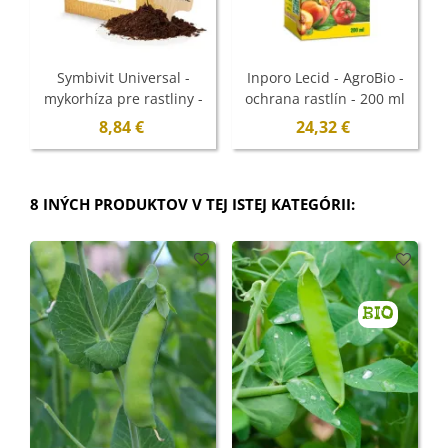
Symbivit Universal -
Inporo Lecid - AgroBio -
mykorhíza pre rastliny -
ochrana rastlín - 200 ml
Symbiom - 150 g
8,84 €
24,32 €
8 INÝCH PRODUKTOV V TEJ ISTEJ KATEGÓRII:
BIO